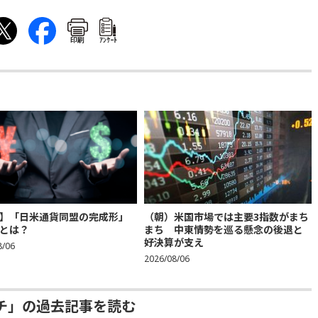
印刷
ｱﾝｹｰﾄ
】「日米通貨同盟の完成形」
（朝）米国市場では主要3指数がまち
とは？
まち 中東情勢を巡る懸念の後退と
好決算が支え
8/06
2026/08/06
チ」の過去記事を読む