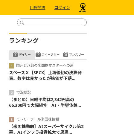
口座開設
ログイン
ランキング
デイリー
ウイークリー
マンスリー
岡元兵八郎の米国株マスターへの道
スペースＸ［SPCX］上場後初の決算発
表、数字は良かったが株価が下落...
市況概況
（まとめ）日経平均は2,342円高の
66,300円で大幅続伸 AI・半導体銘...
モトリーフール米国株情報
【米国株動向】AIスーパーサイクル第2
幕、AIインフラ投資拡大で恩恵...