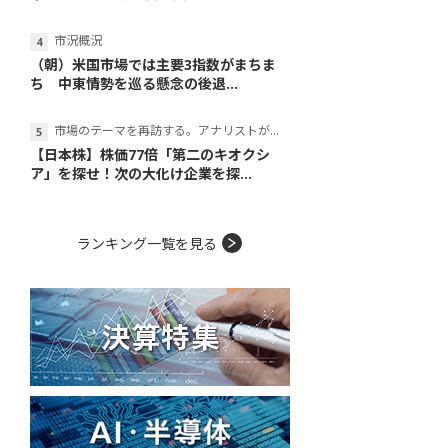
市況概況
（朝）米国市場では主要3指数がまちま
ち 中東情勢を巡る懸念の後退...
市場のテーマを再訪する。アナリストが読み解くテーマの本質
【日本株】株価77倍「第二のキオクシ
ア」を探せ！次の大化け企業を探...
ランキング一覧を見る