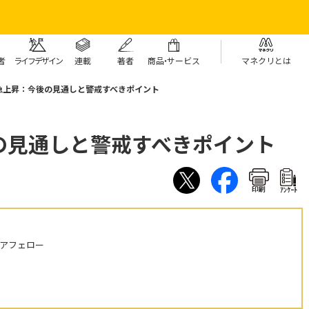
者
ライフデザイン
連載
著者
商
品・
サービス
マネクリとは
急上昇：今後の見通しと警戒すべきポイント
の見通しと警戒すべきポイント
印刷
ｱﾝｹｰﾄ
ニアフェロー