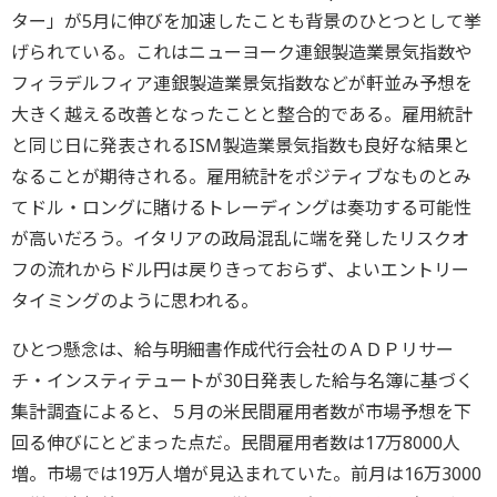
ター」が5月に伸びを加速したことも背景のひとつとして挙
げられている。これはニューヨーク連銀製造業景気指数や
フィラデルフィア連銀製造業景気指数などが軒並み予想を
大きく越える改善となったことと整合的である。雇用統計
と同じ日に発表されるISM製造業景気指数も良好な結果と
なることが期待される。雇用統計をポジティブなものとみ
てドル・ロングに賭けるトレーディングは奏功する可能性
が高いだろう。イタリアの政局混乱に端を発したリスクオ
フの流れからドル円は戻りきっておらず、よいエントリー
タイミングのように思われる。
ひとつ懸念は、給与明細書作成代行会社のＡＤＰリサー
チ・インスティテュートが30日発表した給与名簿に基づく
集計調査によると、５月の米民間雇用者数が市場予想を下
回る伸びにとどまった点だ。民間雇用者数は17万8000人
増。市場では19万人増が見込まれていた。前月は16万3000