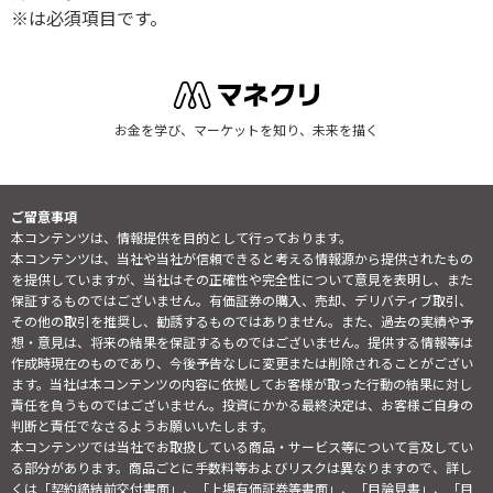
※は必須項目です。
お金を学び、マーケットを知り、未来を描く
ご留意事項
本コンテンツは、情報提供を目的として行っております。
本コンテンツは、当社や当社が信頼できると考える情報源から提供されたもの
を提供していますが、当社はその正確性や完全性について意見を表明し、また
保証するものではございません。有価証券の購入、売却、デリバティブ取引、
その他の取引を推奨し、勧誘するものではありません。また、過去の実績や予
想・意見は、将来の結果を保証するものではございません。提供する情報等は
作成時現在のものであり、今後予告なしに変更または削除されることがござい
ます。当社は本コンテンツの内容に依拠してお客様が取った行動の結果に対し
責任を負うものではございません。投資にかかる最終決定は、お客様ご自身の
判断と責任でなさるようお願いいたします。
本コンテンツでは当社でお取扱している商品・サービス等について言及してい
る部分があります。商品ごとに手数料等およびリスクは異なりますので、詳し
くは「契約締結前交付書面」、「上場有価証券等書面」、「目論見書」、「目