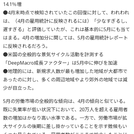
14.1％増
●4月末時点で検知されていたこの回復に対して、われわれ
は、（4月の雇用統計に反映されるには）「少なすぎるし、
遅すぎる」と評価していたが、これは基本的に5月にも当て
はまる。4月の増加分に関しては、5月の雇用統計レポート
に反映されるだろう。
●米国の全般的な景気サイクル活動を計測する
「DeepMacro成長ファクター」は5月中に伸びを加速
●地理的には、新規求人数が最も増加した地域が大都市で
あったのに対し、多くの周辺地域やより郊外の地域では減
少が目立った。
5月の労働市場の全般的な傾向は、4月の傾向と似ている。
既に失業率が低い状況下において、20万人を超える雇用者
数の増加はかなり高い水準である。一方で、労働市場が拡
大サイクルの後期に差し掛かっていることを示す徴候もい