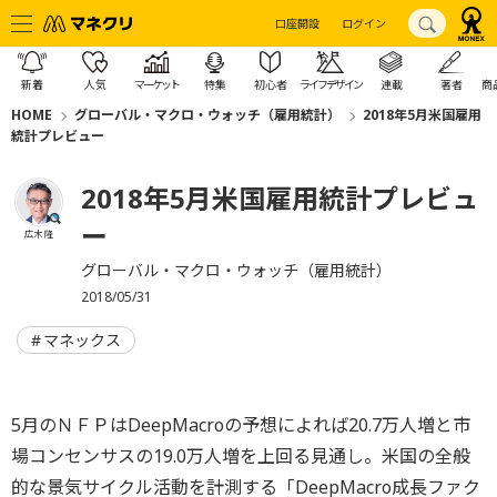
口座開設
ログイン
新着
人気
マーケット
特集
初心者
ライフデザイン
連載
著者
商
HOME
グローバル・マクロ・ウォッチ（雇用統計）
2018年5月米国雇用
統計プレビュー
2018年5月米国雇用統計プレビュ
ー
広木 隆
グローバル・マクロ・ウォッチ（雇用統計）
2018/05/31
マネックス
5月のＮＦＰはDeepMacroの予想によれば20.7万人増と市
場コンセンサスの19.0万人増を上回る見通し。米国の全般
的な景気サイクル活動を計測する「DeepMacro成長ファク