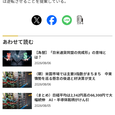
は逆転させることを提案している。
ｱﾝｹｰﾄ
あわせて読む
【為替】「日米通貨同盟の完成形」の意味と
は？
2026/08/06
（朝）米国市場では主要3指数がまちまち 中東
情勢を巡る懸念の後退と好決算が支え
2026/08/06
（まとめ）日経平均は2,342円高の66,300円で大
幅続伸 AI・半導体銘柄がけん引
2026/08/05