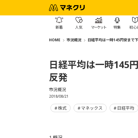
新着
人気
マーケット
特集
初心
HOME
市況概況
日経平均は一時145円安まで
日経平均は一時145
反発
市況概況
2018/08/21
株式
マネックス
日経平均
1.概況