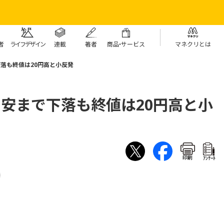
者
ライフデザイン
連載
著者
商
品・
サービス
マネクリとは
下落も終値は20円高と小反発
円安まで下落も終値は20円高と小
印刷
ｱﾝｹｰﾄ