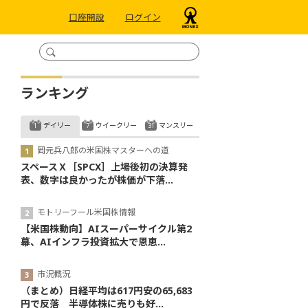
口座開設
ログイン
ランキング
デイリー
ウイークリー
マンスリー
岡元兵八郎の米国株マスターへの道
スペースＸ［SPCX］上場後初の決算発
表、数字は良かったが株価が下落...
モトリーフール米国株情報
【米国株動向】AIスーパーサイクル第2
幕、AIインフラ投資拡大で恩恵...
市況概況
（まとめ）日経平均は617円安の65,683
円で反落 半導体株に売りも好...