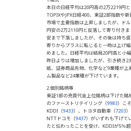
本日の日経平均は20円高の2万2219
TOPIXやJPX日経400、東証2部指
市場で主要指数は上昇しましたが、ドル
円安の2万2110円と反落して寄り付き
安まで下落しましたが、その後は持ち直
寄りからプラスに転じると一時は上げ幅
めました。日経平均は結局20円高と小幅
昨日よりは増加しましたが、引き続き2
紙、証券商品先物、化学など9業種が上
ム製品など24業種が下げています。
2.個別銘柄等
東証1部の売買代金上位銘柄は下げた銘
のファーストリテイリング（
9983
）こ
KDDI（
9433
）、トヨタ自動車（
7203
）
NTTドコモ（
9437
）がいずれも下げて
たと伝わったことを受け、KDDIが5％