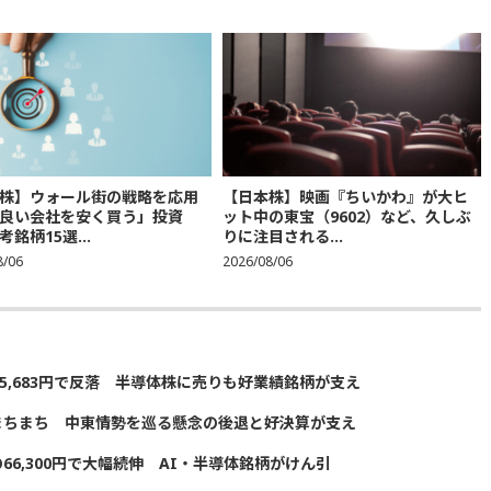
株】ウォール街の戦略を応用
【日本株】映画『ちいかわ』が大ヒ
良い会社を安く買う」投資
ット中の東宝（9602）など、久しぶ
銘柄15選...
りに注目される...
8/06
2026/08/06
5,683円で反落 半導体株に売りも好業績銘柄が支え
まちまち 中東情勢を巡る懸念の後退と好決算が支え
の66,300円で大幅続伸 AI・半導体銘柄がけん引