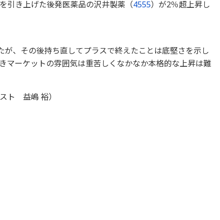
を引き上げた後発医薬品の沢井製薬（
4555
）が2％超上昇し
したが、その後持ち直してプラスで終えたことは底堅さを示し
きマーケットの雰囲気は重苦しくなかなか本格的な上昇は難
スト 益嶋 裕）