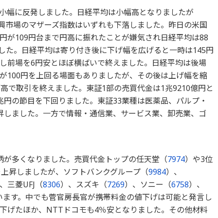
円と小幅に反発しました。日経平均は小幅高となりましたが
数や新興市場のマザーズ指数はいずれも下落しました。昨日の米国
円が109円台まで円高に振れたことが嫌気され日経平均は88
ました。日経平均は寄り付き後に下げ幅を広げると一時は145円
し前場を6円安とほぼ横ばいで終えました。日経平均は後場
が100円を上回る場面もありましたが、その後は上げ幅を縮
高で取引を終えました。東証1部の売買代金は1兆9210億円と
兆円の節目を下回りました。東証33業種は医薬品、パルプ・
昇しました。一方で情報・通信業、サービス業、卸売業、ゴ
柄が多くなりました。売買代金トップの任天堂（
7974
）や3位
そ上昇しましたが、ソフトバンクグループ（
9984
）、
、三菱UFJ（
8306
）、スズキ（
7269
）、ソニー（
6758
）、
います。中でも菅官房長官が携帯料金の値下げは可能と発言し
超下げたほか、NTTドコモも4％安となりました。その他材料