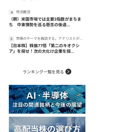
市況概況
（朝）米国市場では主要3指数がまちま
ち 中東情勢を巡る懸念の後退...
市場のテーマを再訪する。アナリストが読み解くテーマの本質
【日本株】株価77倍「第二のキオクシ
ア」を探せ！次の大化け企業を探...
ランキング一覧を見る