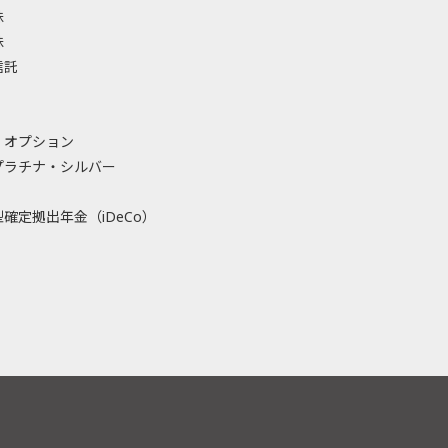
株
株
信託
・オプション
プラチナ・シルバー
確定拠出年金（iDeCo）