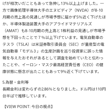
げが相次いだこともあって急伸し13％以上上げました。一
方で画像処理半導体大手のエヌビディア（NVDA）が8-10
月期の売上高の見通しが市場予想に届かず5％近く下げたほ
か、半導体製造装置大手のアプライドマテリアルズ
（AMAT）も8-10月期の売上高と1株利益の見通しが市場予
想を下回ったことで７％以上下げています。電気自動車の
テスラ（TSLA）は米証券取引委員会（SEC）が量産型の電
気自動車「モデル3 」の生産計画を巡り投資家に誤った情
報を与えたおそれがあるとして調査を始めていたと伝わっ
たことや、イーロン・マスク最高経営責任者（CEO）の健
康状態に懸念が出たこともあって9％近く下げています。
5.為替・金利等
長期金利は変わらずの2.86％となりました。ドル円は110円
台半ばで推移しています。
【VIEW POINT: 今日の視点】