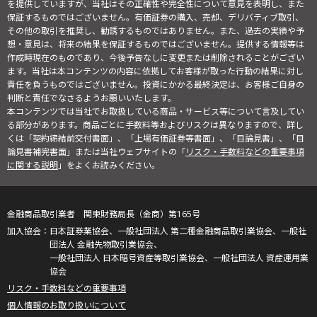
を提供していますが、当社はその正確性や完全性について意見を表明し、また
保証するものではございません。有価証券の購入、売却、デリバティブ取引、
その他の取引を推奨し、勧誘するものではありません。また、過去の実績や予
想・意見は、将来の結果を保証するものではございません。提供する情報等は
作成時現在のものであり、今後予告なしに変更または削除されることがござい
ます。当社は本コンテンツの内容に依拠してお客様が取った行動の結果に対し
責任を負うものではございません。投資にかかる最終決定は、お客様ご自身の
判断と責任でなさるようお願いいたします。
本コンテンツでは当社でお取扱している商品・サービス等について言及してい
る部分があります。商品ごとに手数料等およびリスクは異なりますので、詳し
くは「契約締結前交付書面」、「上場有価証券等書面」、「目論見書」、「目
論見書補完書面」または当社ウェブサイトの「
リスク・手数料などの重要事項
に関する説明
」をよくお読みください。
金融商品取引業者 関東財務局長（金商）第165号
日本証券業協会、一般社団法人 第二種金融商品取引業協会、一般社
団法人 金融先物取引業協会、
一般社団法人 日本暗号資産等取引業協会、一般社団法人 資産運用業
協会
リスク・手数料などの重要事項
個人情報のお取り扱いについて