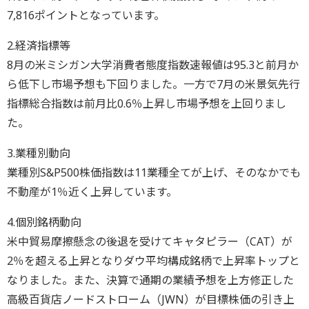
7,816ポイントとなっています。
2.経済指標等
8月の米ミシガン大学消費者態度指数速報値は95.3と前月か
ら低下し市場予想も下回りました。一方で7月の米景気先行
指標総合指数は前月比0.6％上昇し市場予想を上回りまし
た。
3.業種別動向
業種別S&P500株価指数は11業種全てが上げ、そのなかでも
不動産が1％近く上昇しています。
4.個別銘柄動向
米中貿易摩擦懸念の後退を受けてキャタピラー（CAT）が
2％を超える上昇となりダウ平均構成銘柄で上昇率トップと
なりました。また、決算で通期の業績予想を上方修正した
高級百貨店ノードストローム（JWN）が目標株価の引き上