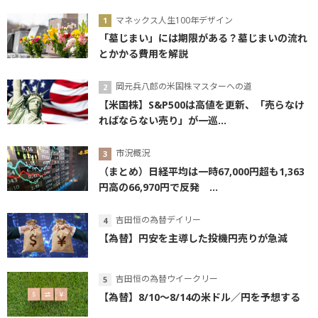
マネックス人生100年デザイン
「墓じまい」には期限がある？墓じまいの流れ
とかかる費用を解説
岡元兵八郎の米国株マスターへの道
【米国株】S&P500は高値を更新、「売らなけ
ればならない売り」が一巡...
市況概況
（まとめ）日経平均は一時67,000円超も1,363
円高の66,970円で反発 ...
吉田恒の為替デイリー
【為替】円安を主導した投機円売りが急減
吉田恒の為替ウイークリー
【為替】8/10～8/14の米ドル／円を予想する