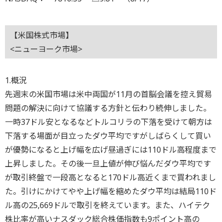
【米国株式市場】
<ニューヨーク市場>
1.概況
先週末の米国市場は米中両国が11月の首脳会議を控え貿易
問題の解決に向けて協議する方針と伝わり続伸しました。
一時37ドル安となるなどトルコリラの下落を受けて朝方は
下落する場面が目立ったダウ平均ですがしばらくして買い
が優勢になると上げ幅を広げ昼過ぎには110ドル高程度まで
上昇しました。その後一旦上値が伸び悩んだダウ平均です
が取引終盤で一段高となると170ドル高近くまで買われまし
た。引けにかけてやや上げ幅を縮めたダウ平均は結局110ド
ル高の25,669ドルで取引を終えています。また、ハイテク
株比率が高いナスダック総合株価指数も9ポイント高の