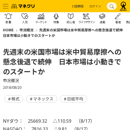
口座開設
ログイン
新着
人気
マーケット
特集
初心者
ライフデザイン
連載
著者
商
HOME
市況概況
先週末の米国市場は米中貿易摩擦への懸念後退で続伸
日本市場は小動きでのスタートか
先週末の米国市場は米中貿易摩擦への
懸念後退で続伸 日本市場は小動きで
のスタートか
市況概況
2018/08/20
株式
マネックス
日経平均
NYダウ： 25669.32 △110.59 （8/17）
NASDAQ： 7816.33 △9.81 （8/17）