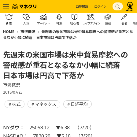
口座開設
ログイン
新着
人気
マーケット
特集
初心者
ライフデザイン
連載
著者
商
HOME
市況概況
先週末の米国市場は米中貿易摩擦への警戒感が重石とな
るなか小幅に続落 日本市場は円高で下落か
先週末の米国市場は米中貿易摩擦への
警戒感が重石となるなか小幅に続落
日本市場は円高で下落か
市況概況
2018/07/23
株式
マネックス
日経平均
NYダウ： 25058.12 ▼6.38 （7/20）
NASDAQ： 7820.20 ▼5.10 （7/20）