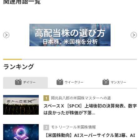
関連用語一覧
ランキング
デイリー
ウイークリー
マンスリー
岡元兵八郎の米国株マスターへの道
スペースＸ［SPCX］上場後初の決算発表、数字
は良かったが株価が下落...
モトリーフール米国株情報
【米国株動向】AIスーパーサイクル第2幕、AI