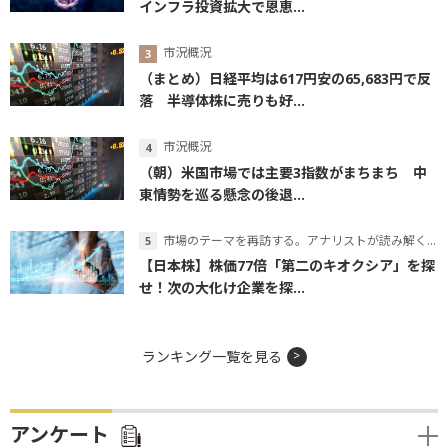
インフラ投資拡大で恩恵...
市況概況
（まとめ）日経平均は617円安の65,683円で反
落 半導体株に売りも好...
市況概況
（朝）米国市場では主要3指数がまちまち 中
東情勢を巡る懸念の後退...
市場のテーマを再訪する。アナリストが読み解くテーマの本質
【日本株】株価77倍「第二のキオクシア」を探
せ！次の大化け企業を探...
ランキング一覧を見る
アンケート