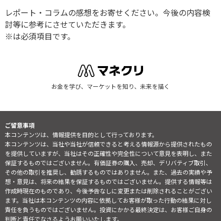
レポート・コラムの感想をお寄せください。今後の内容検
討等に参考にさせていただきます。
※は必須項目です。
お金を学び、マーケットを知り、未来を描く
ご留意事項
本コンテンツは、情報提供を目的として行っております。
本コンテンツは、当社や当社が信頼できると考える情報源から提供されたもの
を提供していますが、当社はその正確性や完全性について意見を表明し、また
保証するものではございません。有価証券の購入、売却、デリバティブ取引、
その他の取引を推奨し、勧誘するものではありません。また、過去の実績や予
想・意見は、将来の結果を保証するものではございません。提供する情報等は
作成時現在のものであり、今後予告なしに変更または削除されることがござい
ます。当社は本コンテンツの内容に依拠してお客様が取った行動の結果に対し
責任を負うものではございません。投資にかかる最終決定は、お客様ご自身の
判断と責任でなさるようお願いいたします。