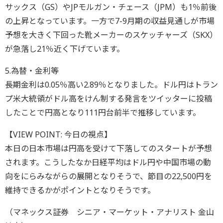
サックス（GS）やJPモルガン・チェース（JPM）も1％前後
の上昇となっています。一方で7-9月期の収益見通しが市場
予想を大きく下回った靴メーカーのスケッチャーズ（SKX）
が急落し21％近く下げています。
5.為替・金利等
長期金利は0.05％高い2.89％となりました。ドル円はトラン
プ米大統領がドル高をけん制する発言をツイッターに投稿
したことで円高となり111円台前半で推移しています。
【VIEW POINT: 今日の視点】
本日の日本市場は円高を受けて下落してのスタートが予想
されます。こうしたなか日経平均はドル円や中国市場の動
向をにらみながらの展開となりそうで、節目の22,500円を
維持できるかがポイントとなりそうです。
（マネックス証券 シニア・マーケット・アナリスト 金山