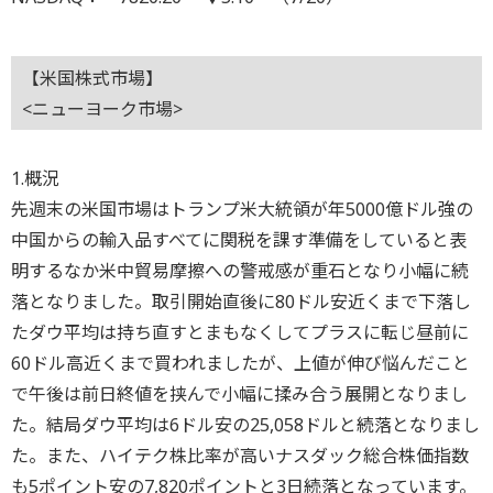
【米国株式市場】
<ニューヨーク市場>
1.概況
先週末の米国市場はトランプ米大統領が年5000億ドル強の
中国からの輸入品すべてに関税を課す準備をしていると表
明するなか米中貿易摩擦への警戒感が重石となり小幅に続
落となりました。取引開始直後に80ドル安近くまで下落し
たダウ平均は持ち直すとまもなくしてプラスに転じ昼前に
60ドル高近くまで買われましたが、上値が伸び悩んだこと
で午後は前日終値を挟んで小幅に揉み合う展開となりまし
た。結局ダウ平均は6ドル安の25,058ドルと続落となりまし
た。また、ハイテク株比率が高いナスダック総合株価指数
も5ポイント安の7,820ポイントと3日続落となっています。