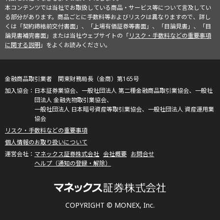
本コンテンツでは当社でお取扱している商品・サービス等について言及してい
る部分があります。商品ごとに手数料等およびリスクは異なりますので、詳し
くは「契約締結前交付書面」、「上場有価証券等書面」、「目論見書」、「目
論見書補完書面」または当社ウェブサイトの「
リスク・手数料などの重要事項
に関する説明
」をよくお読みください。
金融商品取引業者 関東財務局長（金商）第165号
日本証券業協会、一般社団法人 第二種金融商品取引業協会、一般社
団法人 金融先物取引業協会、
一般社団法人 日本暗号資産等取引業協会、一般社団法人 資産運用業
協会
リスク・手数料などの重要事項
個人情報のお取り扱いについて
マネックス証券株式会社
会社概要
お問合せ
ヘルプ（通知の登録・解除）
COPYRIGHT © MONEX, Inc.