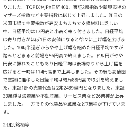
りました。TOPIXやJPX日経400、東証2部指数や新興市場の
マザーズ指数など主要指数は総じて上昇しました。昨日の
米国市場で主要指数が高安まちまちで支援材料に乏しい
中、日経平均は17円高と小高く寄り付きました。日経平均
は寄り付きがほぼ1日の安値になると徐々に上げ幅を広げま
した。10時半過ぎからやや上げ幅を縮めた日経平均ですが
踏みとどまると前場を56円高で終えました。ドル円がやや
円安に振れたこともあり日経平均は後場寄りから上げ幅を
広げると一時は114円高まで上昇しました。その後も高値圏
で堅調に推移した日経平均は結局88円高で取引を終えまし
た。東証1部の売買代金は2兆2489億円となりました。東証
33業種は海運業や不動産業、サービス業など26業種が上昇
しました。一方でその他製品や鉱業など7業種が下げていま
す。
2.個別銘柄等