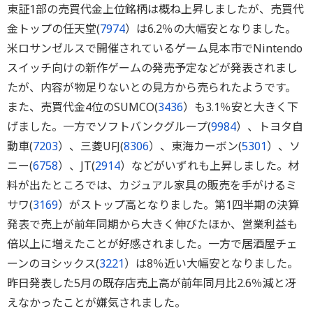
東証1部の売買代金上位銘柄は概ね上昇しましたが、売買代
金トップの任天堂(
7974
）は6.2％の大幅安となりました。
米ロサンゼルスで開催されているゲーム見本市でNintendo
スイッチ向けの新作ゲームの発売予定などが発表されまし
たが、内容が物足りないとの見方から売られたようです。
また、売買代金4位のSUMCO(
3436
）も3.1％安と大きく下
げました。一方でソフトバンクグループ(
9984
）、トヨタ自
動車(
7203
）、三菱UFJ(
8306
）、東海カーボン(
5301
）、ソ
ニー(
6758
）、JT(
2914
）などがいずれも上昇しました。材
料が出たところでは、カジュアル家具の販売を手がけるミ
サワ(
3169
）がストップ高となりました。第1四半期の決算
発表で売上が前年同期から大きく伸びたほか、営業利益も
倍以上に増えたことが好感されました。一方で居酒屋チェ
ーンのヨシックス(
3221
）は8％近い大幅安となりました。
昨日発表した5月の既存店売上高が前年同月比2.6％減と冴
えなかったことが嫌気されました。