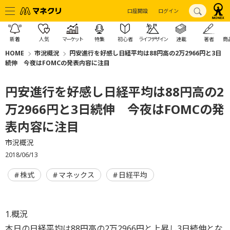
口座開設
ログイン
新着
人気
マーケット
特集
初心者
ライフデザイン
連載
著者
商
HOME
市況概況
円安進行を好感し日経平均は88円高の2万2966円と3日
続伸 今夜はFOMCの発表内容に注目
円安進行を好感し日経平均は88円高の2
万2966円と3日続伸 今夜はFOMCの発
表内容に注目
市況概況
2018/06/13
株式
マネックス
日経平均
1.概況
本日の日経平均は88円高の2万2966円と上昇し3日続伸とな