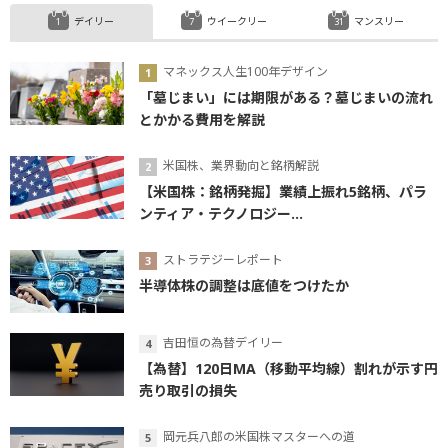
デイリー
ウイークリー
マンスリー
マネックス人生100年デザイン
「墓じまい」には期限がある？墓じまいの流れ
とかかる費用を解説
米国株、業界動向と銘柄解説
【米国株：銘柄発掘】業績上振れ5銘柄、パラ
ンティア・テクノロジー...
ストラテジーレポート
半導体株の調整は底値をつけたか
吉田恒の為替デイリー
【為替】120日MA（移動平均線）割れが示す円
売り取引の損失
岡元兵八郎の米国株マスターへの道