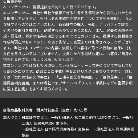
ご留意事項
本コンテンツは、情報提供を目的として行っております。
本コンテンツは、当社や当社が信頼できると考える情報源から提供されたもの
を提供していますが、当社はその正確性や完全性について意見を表明し、また
保証するものではございません。有価証券の購入、売却、デリバティブ取引、
その他の取引を推奨し、勧誘するものではありません。また、過去の実績や予
想・意見は、将来の結果を保証するものではございません。提供する情報等は
作成時現在のものであり、今後予告なしに変更または削除されることがござい
ます。当社は本コンテンツの内容に依拠してお客様が取った行動の結果に対し
責任を負うものではございません。投資にかかる最終決定は、お客様ご自身の
判断と責任でなさるようお願いいたします。
本コンテンツでは当社でお取扱している商品・サービス等について言及してい
る部分があります。商品ごとに手数料等およびリスクは異なりますので、詳し
くは「契約締結前交付書面」、「上場有価証券等書面」、「目論見書」、「目
論見書補完書面」または当社ウェブサイトの「
リスク・手数料などの重要事項
に関する説明
」をよくお読みください。
金融商品取引業者 関東財務局長（金商）第165号
日本証券業協会、一般社団法人 第二種金融商品取引業協会、一般社
団法人 金融先物取引業協会、
一般社団法人 日本暗号資産等取引業協会、一般社団法人 資産運用業
協会