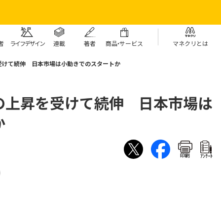
者
ライフデザイン
連載
著者
商
品・
サービス
マネクリとは
受けて続伸 日本市場は小動きでのスタートか
の上昇を受けて続伸 日本市場は
か
印刷
ｱﾝｹｰﾄ
）