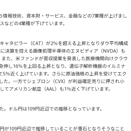
のうち情報技術、資本財・サービス、金融などの7業種が上げまし
スなどの4業種が下げています。
キャタピラー（CAT）が2％を超える上昇となりダウ平均構成
日に決算を控える画像処理半導体のエヌビディア（NVDA）も
。また、米ファンドが買収提案を発表した医療機関向けクラウ
が急伸し16％を上回る上昇となり、遺伝子解析機器のイルミナ
けて5％近く上げています。さらに原油価格の上昇を受けてエク
した。一方でシェブロン（CVX）が利益確定売りに押され小
してアメリカン航空（AAL）も1％近く下げています。
した。ドル円は109円近辺での推移となっています。
円が109円近辺で推移していることが重石となりそうなこと