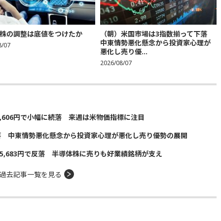
株の調整は底値をつけたか
（朝）米国市場は3指数揃って下落
中東情勢悪化懸念から投資家心理が
8/07
悪化し売り優...
2026/08/07
5,606円で小幅に続落 来週は米物価指標に注目
落 中東情勢悪化懸念から投資家心理が悪化し売り優勢の展開
5,683円で反落 半導体株に売りも好業績銘柄が支え
過去記事一覧を見る