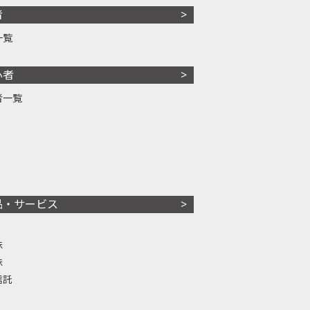
者
一覧
心者
者一覧
品・サービス
株
株
信託