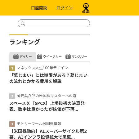
口座開設
ログイン
ランキング
デイリー
ウイークリー
マンスリー
マネックス人生100年デザイン
「墓じまい」には期限がある？墓じまい
の流れとかかる費用を解説
岡元兵八郎の米国株マスターへの道
スペースＸ［SPCX］上場後初の決算発
表、数字は良かったが株価が下落...
モトリーフール米国株情報
【米国株動向】AIスーパーサイクル第2
幕、AIインフラ投資拡大で恩恵...