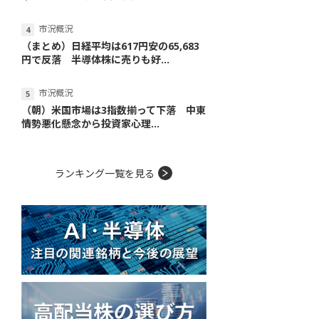
市況概況
（まとめ）日経平均は617円安の65,683
円で反落 半導体株に売りも好...
市況概況
（朝）米国市場は3指数揃って下落 中東
情勢悪化懸念から投資家心理...
ランキング一覧を見る