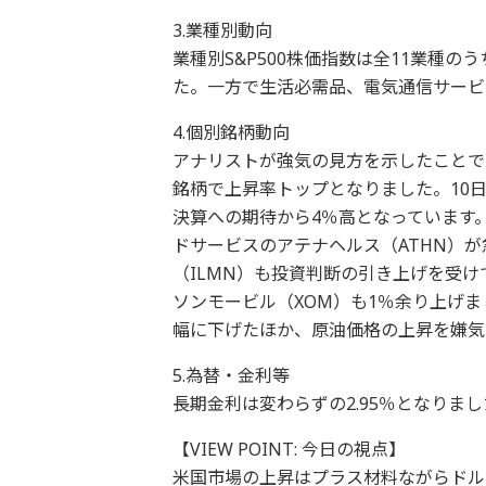
3.業種別動向
業種別S&P500株価指数は全11業種
た。一方で生活必需品、電気通信サービ
4.個別銘柄動向
アナリストが強気の見方を示したことで
銘柄で上昇率トップとなりました。10
決算への期待から4％高となっています
ドサービスのアテナヘルス（ATHN）
（ILMN）も投資判断の引き上げを受
ソンモービル（XOM）も1％余り上げま
幅に下げたほか、原油価格の上昇を嫌気
5.為替・金利等
長期金利は変わらずの2.95％となりま
【VIEW POINT: 今日の視点】
米国市場の上昇はプラス材料ながらドル