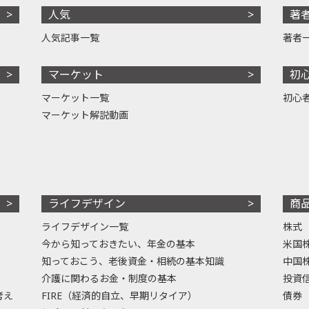
人気
著
人気記事一覧
著者
マーケット
初
マーケット一覧
初心
マーケット解説動画
ライフデザイン
商
ライフデザイン一覧
株式
今から知っておきたい、年金の基本
米国
知っておこう、老後資金・相続の基本知識
中国
介護に関わるお金・制度の基本
投資
考え
FIRE（経済的自立、早期リタイア）
債券