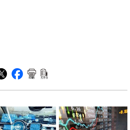
印刷
ｱﾝｹｰﾄ