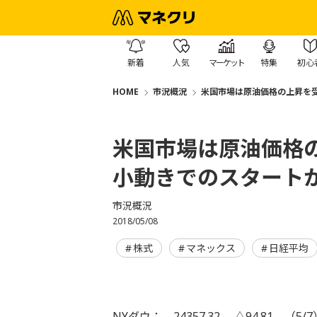
新着
人気
マーケット
特集
初心
HOME
市況概況
米国市場は原油価格の上昇を
米国市場は原油価格
小動きでのスタート
市況概況
2018/05/08
株式
マネックス
日経平均
NYダウ： 24357.32 △94.81 （5/7