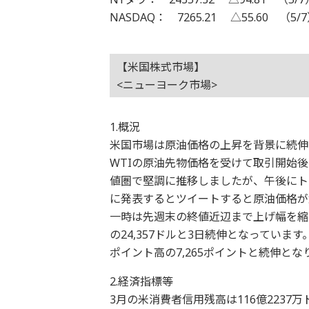
NASDAQ： 7265.21 △55.60 （5/
【米国株式市場】
<ニューヨーク市場>
1.概況
米国市場は原油価格の上昇を背景に続伸
WTIの原油先物価格を受けて取引開始後
値圏で堅調に推移しましたが、午後にト
に発表するとツイートすると原油価格が
一時は先週末の終値近辺まで上げ幅を縮
の24,357ドルと3日続伸となってい
ポイント高の7,265ポイントと続伸とな
2.経済指標等
3月の米消費者信用残高は116億223