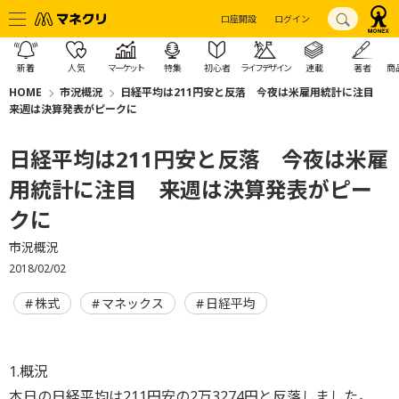
口座開設
ログイン
新着
人気
マーケット
特集
初心者
ライフデザイン
連載
著者
商
HOME
市況概況
日経平均は211円安と反落 今夜は米雇用統計に注目
来週は決算発表がピークに
日経平均は211円安と反落 今夜は米雇
用統計に注目 来週は決算発表がピー
クに
市況概況
2018/02/02
株式
マネックス
日経平均
1.概況
本日の日経平均は211円安の2万3274円と反落しました。