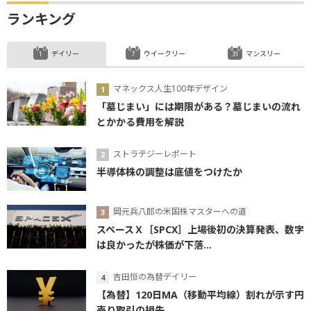
ランキング
デイリー
ウイークリー
マンスリー
マネックス人生100年デザイン
「墓じまい」には期限がある？墓じまいの流れ
とかかる費用を解説
ストラテジーレポート
半導体株の調整は底値をつけたか
岡元兵八郎の米国株マスターへの道
スペースＸ［SPCX］上場後初の決算発表、数字
は良かったが株価が下落...
吉田恒の為替デイリー
【為替】120日MA（移動平均線）割れが示す円
売り取引の損失