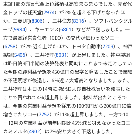
東証1部の売買代金上位銘柄は高安まちまちでした。売買代
金トップの任天堂(
7974
）が2％を超える下げとなったほ
か、三菱UFJ(
8306
）、三井住友(
8316
）、ソフトバンクグル
ープ(
9984
）、キーエンス(
6861
）などが下落しました。一
方で最高経営責任者（CEO）の交代が伝わったソニー
(
6758
）が2％近く上げたほか、トヨタ自動車(
7203
）、神戸
製鋼(
5406
）、三井物産(
8031
）が上昇しました。神戸製鋼
は昨日第3四半期の決算発表と同時にこれまで未定としてい
た今期の純利益予想を450億円の黒字と発表したことで業績
の不透明感が後退し、6％近い大幅高となりました。また、
三井物産は本日の14時に増配および自社株買いを発表した
ことで買われて4％超上昇しました。材料が出たところで
は、今期の営業利益予想を従来の100億円から200億円に倍
増させたリコー(
7752
）が11％超上昇しました。一方で10
－12月の営業利益が前年同期比45％減と冴えなかったコニ
カミノルタ(
4902
）は7％安と大きく下落しました。