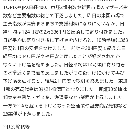
TOPIXやJPX日経400、東証2部指数や新興市場のマザーズ指
数など主要指数は総じて下落しました。昨日の米国市場で
主要指数が高安まちまちで支援材料になりにくいなか、日
経平均は124円安の2万3361円と反落して寄り付きました。
日経平均は寄り付き後に下げ幅を広げると、10時半頃に363
円安と1日の安値をつけました。前場を304円安で終えた日
経平均はドル円がやや円安に戻したことが好感されてか
徐々に下げ幅を縮めました。日経平均は14時頃に寄り付き
の水準近くまで値を戻しましたがその後引けにかけて再び
下げ幅を広げると、結局211円安で取引を終えました。東証
1部の売買代金は3兆2149億円となりました。東証33業種は
卸売業や電気・ガス業、海運業など7業種が上昇しました。
一方で2％を超える下げとなった空運業や証券商品先物など
26業種が下落しました。
2.個別銘柄等