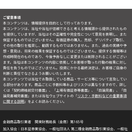
ご留意事項
本コンテンツは、情報提供を目的として行っております。
本コンテンツは、当社や当社が信頼できると考える情報源から提供されたもの
を提供していますが、当社はその正確性や完全性について意見を表明し、また
保証するものではございません。有価証券の購入、売却、デリバティブ取引、
その他の取引を推奨し、勧誘するものではありません。また、過去の実績や予
想・意見は、将来の結果を保証するものではございません。提供する情報等は
作成時現在のものであり、今後予告なしに変更または削除されることがござい
ます。当社は本コンテンツの内容に依拠してお客様が取った行動の結果に対し
責任を負うものではございません。投資にかかる最終決定は、お客様ご自身の
判断と責任でなさるようお願いいたします。
本コンテンツでは当社でお取扱している商品・サービス等について言及してい
る部分があります。商品ごとに手数料等およびリスクは異なりますので、詳し
くは「契約締結前交付書面」、「上場有価証券等書面」、「目論見書」、「目
論見書補完書面」または当社ウェブサイトの「
リスク・手数料などの重要事項
に関する説明
」をよくお読みください。
金融商品取引業者 関東財務局長（金商）第165号
日本証券業協会、一般社団法人 第二種金融商品取引業協会、一般社