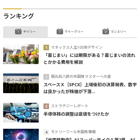
ランキング
デイリー
ウイークリー
マンスリー
マネックス人生100年デザイン
「墓じまい」には期限がある？墓じまいの流れ
とかかる費用を解説
岡元兵八郎の米国株マスターへの道
スペースＸ［SPCX］上場後初の決算発表、数字
は良かったが株価が下落...
ストラテジーレポート
半導体株の調整は底値をつけたか
モトリーフール米国株情報
【米国株動向】AIスーパーサイクル第2幕、AI