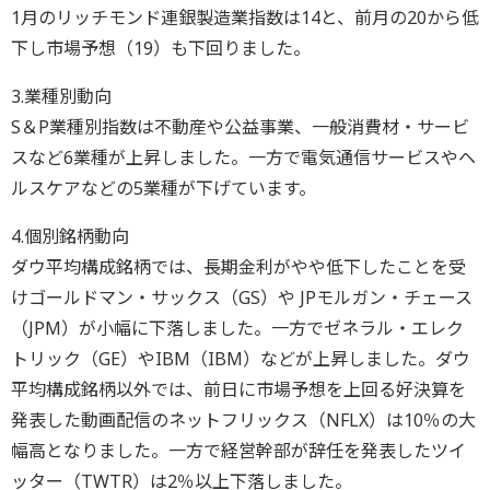
1月のリッチモンド連銀製造業指数は14と、前月の20から低
下し市場予想（19）も下回りました。
3.業種別動向
S＆P業種別指数は不動産や公益事業、一般消費材・サービ
スなど6業種が上昇しました。一方で電気通信サービスやヘ
ルスケアなどの5業種が下げています。
4.個別銘柄動向
ダウ平均構成銘柄では、長期金利がやや低下したことを受
けゴールドマン・サックス（GS）や JPモルガン・チェース
（JPM）が小幅に下落しました。一方でゼネラル・エレク
トリック（GE）やIBM（IBM）などが上昇しました。ダウ
平均構成銘柄以外では、前日に市場予想を上回る好決算を
発表した動画配信のネットフリックス（NFLX）は10％の大
幅高となりました。一方で経営幹部が辞任を発表したツイ
ッター（TWTR）は2％以上下落しました。