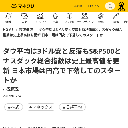
口座開設
ログイン
新着
人気
マーケット
特集
初心者
ライフデザイン
連載
著者
商
HOME
市況概況
ダウ平均は3ドル安と反落もS&P500とナスダック総合
指数は史上最高値を更新 日本市場は円高で下落してのスタートか
ダウ平均は3ドル安と反落もS&P500と
ナスダック総合指数は史上最高値を更
新 日本市場は円高で下落してのスター
トか
市況概況
2018/01/24
株式
マネックス
日経平均