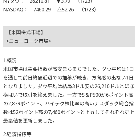
NYダウ： 26210.81 ▼3.79 （1/23）
NASDAQ： 7460.29 △52.26 （1/23）
【米国株式市場】
<ニューヨーク市場>
1.概況
米国市場は主要指数が高安まちまちでした。ダウ平均は1日
を通して前日終値近辺での推移が続き、方向感の出ない1日
となりました。ダウ平均は結局3ドル安の26,210ドルとほぼ
横ばいで取引を終えました。一方でS＆P500が6ポイント高
の2,839ポイント、ハイテク株比率の高いナスダック総合指
数は52ポイント高の7,460ポイントと上昇してそれぞれ史上
最高値を更新しました。
2.経済指標等