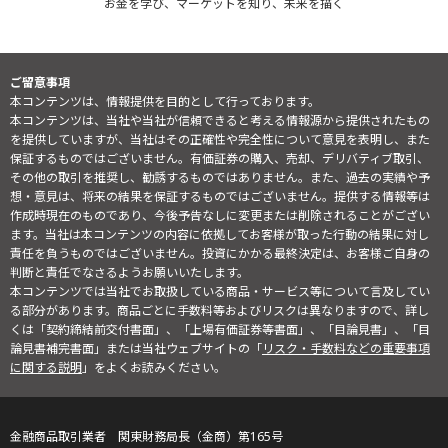
お金を学び、マーケットを知り、未来を描く
ご留意事項
本コンテンツは、情報提供を目的として行っております。
本コンテンツは、当社や当社が信頼できると考える情報源から提供されたもの
を提供していますが、当社はその正確性や完全性について意見を表明し、また
保証するものではございません。有価証券の購入、売却、デリバティブ取引、
その他の取引を推奨し、勧誘するものではありません。また、過去の実績や予
想・意見は、将来の結果を保証するものではございません。提供する情報等は
作成時現在のものであり、今後予告なしに変更または削除されることがござい
ます。当社は本コンテンツの内容に依拠してお客様が取った行動の結果に対し
責任を負うものではございません。投資にかかる最終決定は、お客様ご自身の
判断と責任でなさるようお願いいたします。
本コンテンツでは当社でお取扱している商品・サービス等について言及してい
る部分があります。商品ごとに手数料等およびリスクは異なりますので、詳し
くは「契約締結前交付書面」、「上場有価証券等書面」、「目論見書」、「目
論見書補完書面」または当社ウェブサイトの「
リスク・手数料などの重要事項
に関する説明
」をよくお読みください。
金融商品取引業者 関東財務局長（金商）第165号