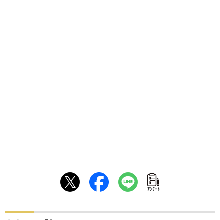
ｱﾝｹｰﾄ