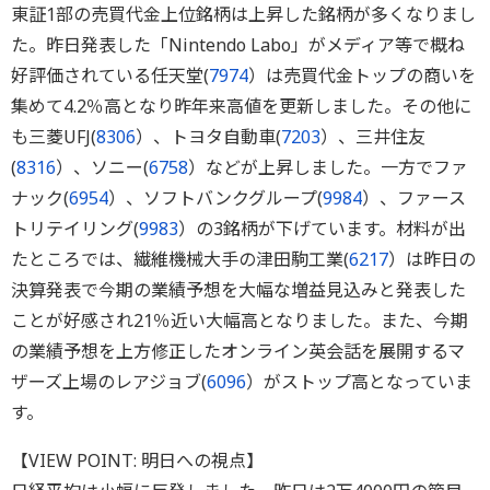
東証1部の売買代金上位銘柄は上昇した銘柄が多くなりまし
た。昨日発表した「Nintendo Labo」がメディア等で概ね
好評価されている任天堂(
7974
）は売買代金トップの商いを
集めて4.2％高となり昨年来高値を更新しました。その他に
も三菱UFJ(
8306
）、トヨタ自動車(
7203
）、三井住友
(
8316
）、ソニー(
6758
）などが上昇しました。一方でファ
ナック(
6954
）、ソフトバンクグループ(
9984
）、ファース
トリテイリング(
9983
）の3銘柄が下げています。材料が出
たところでは、繊維機械大手の津田駒工業(
6217
）は昨日の
決算発表で今期の業績予想を大幅な増益見込みと発表した
ことが好感され21％近い大幅高となりました。また、今期
の業績予想を上方修正したオンライン英会話を展開するマ
ザーズ上場のレアジョブ(
6096
）がストップ高となっていま
す。
【VIEW POINT: 明日への視点】