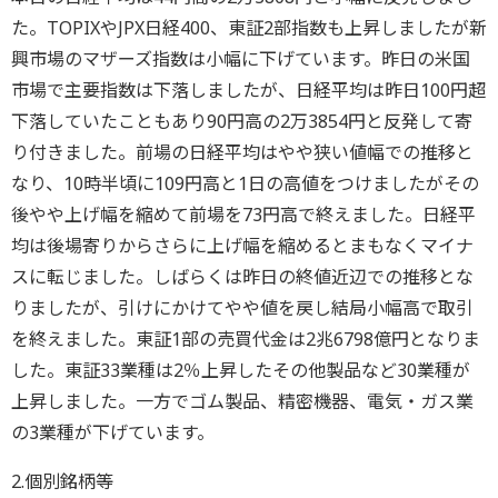
た。TOPIXやJPX日経400、東証2部指数も上昇しましたが新
興市場のマザーズ指数は小幅に下げています。昨日の米国
市場で主要指数は下落しましたが、日経平均は昨日100円超
下落していたこともあり90円高の2万3854円と反発して寄
り付きました。前場の日経平均はやや狭い値幅での推移と
なり、10時半頃に109円高と1日の高値をつけましたがその
後やや上げ幅を縮めて前場を73円高で終えました。日経平
均は後場寄りからさらに上げ幅を縮めるとまもなくマイナ
スに転じました。しばらくは昨日の終値近辺での推移とな
りましたが、引けにかけてやや値を戻し結局小幅高で取引
を終えました。東証1部の売買代金は2兆6798億円となりま
した。東証33業種は2％上昇したその他製品など30業種が
上昇しました。一方でゴム製品、精密機器、電気・ガス業
の3業種が下げています。
2.個別銘柄等