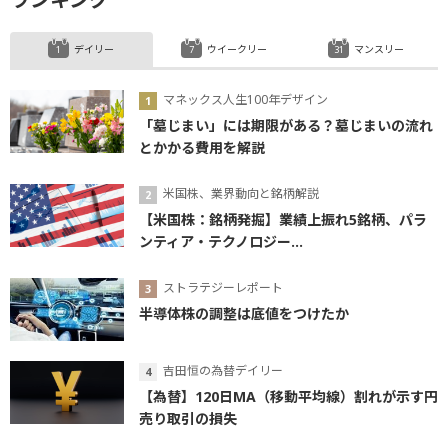
デイリー
ウイークリー
マンスリー
マネックス人生100年デザイン
「墓じまい」には期限がある？墓じまいの流れ
とかかる費用を解説
米国株、業界動向と銘柄解説
【米国株：銘柄発掘】業績上振れ5銘柄、パラ
ンティア・テクノロジー...
ストラテジーレポート
半導体株の調整は底値をつけたか
吉田恒の為替デイリー
【為替】120日MA（移動平均線）割れが示す円
売り取引の損失