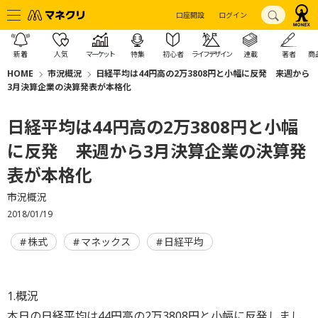
口座開設
ログイン
新着
人気
マーケット
特集
初心者
ライフデザイン
連載
著者
商
HOME
市況概況
日経平均は44円高の2万3808円と小幅に反発 来週から
3月決算企業の決算発表が本格化
日経平均は44円高の2万3808円と小幅
に反発 来週から3月決算企業の決算発
表が本格化
市況概況
2018/01/19
株式
マネックス
日経平均
1.概況
本日の日経平均は44円高の2万3808円と小幅に反発しまし