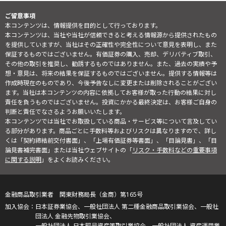
ご留意事項
本コンテンツは、情報提供を目的として行っております。
本コンテンツは、当社や当社が信頼できると考える情報源から提供されたもの
を提供していますが、当社はその正確性や完全性について意見を表明し、また
保証するものではございません。有価証券の購入、売却、デリバティブ取引、
その他の取引を推奨し、勧誘するものではありません。また、過去の実績や予
想・意見は、将来の結果を保証するものではございません。提供する情報等は
作成時現在のものであり、今後予告なしに変更または削除されることがござい
ます。当社は本コンテンツの内容に依拠してお客様が取った行動の結果に対し
責任を負うものではございません。投資にかかる最終決定は、お客様ご自身の
判断と責任でなさるようお願いいたします。
本コンテンツでは当社でお取扱している商品・サービス等について言及してい
る部分があります。商品ごとに手数料等およびリスクは異なりますので、詳し
くは「契約締結前交付書面」、「上場有価証券等書面」、「目論見書」、「目
論見書補完書面」または当社ウェブサイトの「
リスク・手数料などの重要事項
に関する説明
」をよくお読みください。
金融商品取引業者 関東財務局長（金商）第165号
日本証券業協会、一般社団法人 第二種金融商品取引業協会、一般社
団法人 金融先物取引業協会、
一般社団法人 日本暗号資産等取引業協会、一般社団法人 資産運用業