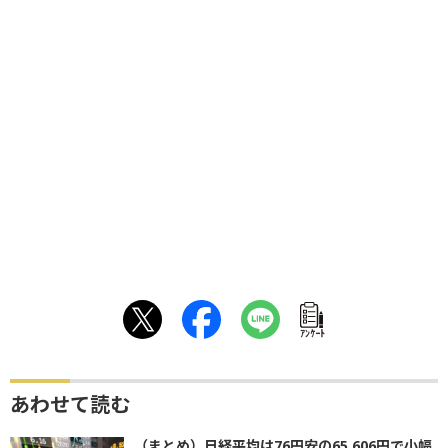
ｱﾝｹｰﾄ
あわせて読む
（まとめ）日経平均は76円安の65,606円で小幅