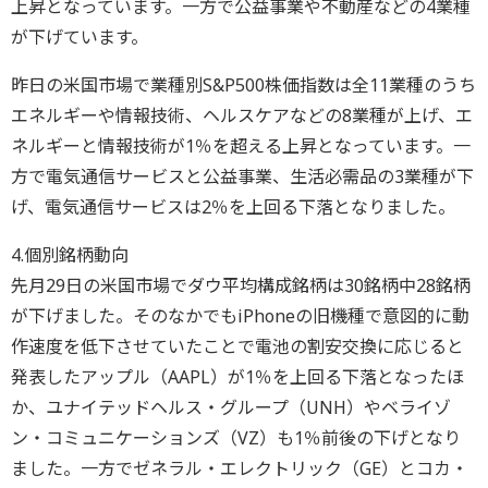
上昇となっています。一方で公益事業や不動産などの4業種
が下げています。
昨日の米国市場で業種別S&P500株価指数は全11業種のうち
エネルギーや情報技術、ヘルスケアなどの8業種が上げ、エ
ネルギーと情報技術が1％を超える上昇となっています。一
方で電気通信サービスと公益事業、生活必需品の3業種が下
げ、電気通信サービスは2％を上回る下落となりました。
4.個別銘柄動向
先月29日の米国市場でダウ平均構成銘柄は30銘柄中28銘柄
が下げました。そのなかでもiPhoneの旧機種で意図的に動
作速度を低下させていたことで電池の割安交換に応じると
発表したアップル（AAPL）が1％を上回る下落となったほ
か、ユナイテッドヘルス・グループ（UNH）やベライゾ
ン・コミュニケーションズ（VZ）も1％前後の下げとなり
ました。一方でゼネラル・エレクトリック（GE）とコカ・