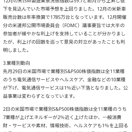
12月の米ISM製造業景況感指数は59.7と前月から上昇し低
下を見込んでいた市場予想を上回りました。12月の米新車
販売台数は年率換算で1785万台となっています。12月開催
分の米連邦公開市場委員会（FOMC）議事要旨では大半の
参加者が緩やかな利上げを支持していることが分かりまし
たが、利上げの回数を巡って意見の対立があったことも判
明しました。
3.業種別動向
先月29日の米国市場で業種別S&P500株価指数は全11業種
のうち電気通信サービスやヘルスケア、金融などの10業種
が下げ、電気通信サービスは1％近い下落となりました。公
益事業は変わらずとなっています。
2日の米国市場で業種別S&P500株価指数は全11業種のうち
7業種が上げエネルギーが2％近く上げたほか、一般消費
財・サービスや素材、情報技術、ヘルスケアも1％を上回る