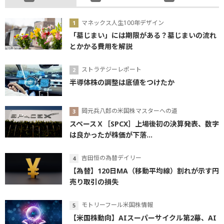
マネックス人生100年デザイン
「墓じまい」には期限がある？墓じまいの流れ
とかかる費用を解説
ストラテジーレポート
半導体株の調整は底値をつけたか
岡元兵八郎の米国株マスターへの道
スペースＸ［SPCX］上場後初の決算発表、数字
は良かったが株価が下落...
吉田恒の為替デイリー
【為替】120日MA（移動平均線）割れが示す円
売り取引の損失
モトリーフール米国株情報
【米国株動向】AIスーパーサイクル第2幕、AI