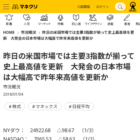
口座開設
ログイン
新着
人気
マーケット
特集
初心者
ライフデザイン
連載
著者
商
HOME
市況概況
昨日の米国市場では主要3指数が揃って史上最高値を更
新 大発会の日本市場は大幅高で昨年来高値を更新か
昨日の米国市場では主要3指数が揃って
史上最高値を更新 大発会の日本市場
は大幅高で昨年来高値を更新か
市況概況
2018/01/04
株式
マネックス
日経平均
NYダウ： 24922.68 △98.67 （1/3）
NASDAQ： 7065.53 △58.63 （1/3）