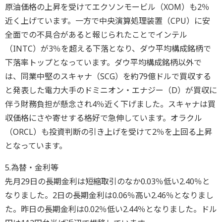
原油価格の上昇を受けてエクソンモービル（XOM）も2％
近く上げています。一方で中央演算処理装置（CPU）に安
全面での不具合があると報じられたことでインテル
（INTC）が3％を超える下落となり、ダウ平均構成銘柄で
下落率トップとなっています。ダウ平均構成銘柄以外で
は、同業中堅のスキャナ（SCG）を約79億ドルで買収する
と発表した電力大手のドミニオン・エナジー（D）が買収に
伴う財務負担が懸念され4％近く下げました。スキャナは買
収価格にさや寄せする格好で急伸しています。オラクル
（ORCL）も投資判断の引き上げを受けて2％を上回る上昇
となっています。
5.為替・金利等
先月29日の長期金利は短縮取引のなか0.03％低い2.40％と
なりました。2日の長期金利は0.06％高い2.46％となりまし
た。昨日の長期金利は0.02％低い2.44％となりました。ドル