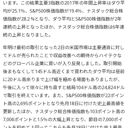
います。この結果主要3指数の2017年の年間上昇率はダウ平
均が25.1％、S&P500株価指数が19.4％、ナスダック総合株
価指数が28.2 %となり、ダウ平均とS&P500株価指数が2年
連続の上昇となったほか、ナスダック総合株価指数は6年連
続の上昇となりました。
年明け最初の取引となった2日の米国市場は主要通貨に対し
てドルが売られたことで収益改善への期待からハイテクな
どのグローバル企業に買いが入り反発しました。取引開始
後まもなくして145ドル高近くまで買われたダウ平均は昼前
に20ドル高余りまで上げ幅を縮める場面もありましたが、
午後に入って徐々に持ち直すと結局104ドル高の24,824ドル
で取引を終えています。また、S&P500株価指数が22ポイン
ト高の2,695ポイントとなり先月18日に付けた史上最高値を
更新したほか、ナスダック総合株価指数も103ポイント高の
7,006ポイントと1.5％の大幅上昇となり、節目の7,000ポイ
ントを初めて上回ってこちらも先月18日に付けた史上最高