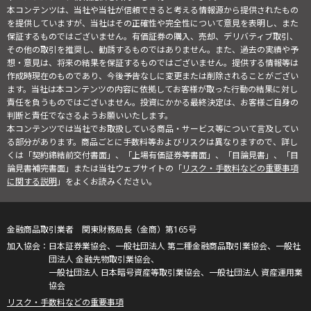
本コンテンツは、当社や当社が信頼できると考える情報源から提供されたもの
を提供していますが、当社はその正確性や完全性について意見を表明し、また
保証するものではございません。有価証券の購入、売却、デリバティブ取引、
その他の取引を推奨し、勧誘するものではありません。また、過去の実績や予
想・意見は、将来の結果を保証するものではございません。提供する情報等は
作成時現在のものであり、今後予告なしに変更または削除されることがござい
ます。当社は本コンテンツの内容に依拠してお客様が取った行動の結果に対し
責任を負うものではございません。投資にかかる最終決定は、お客様ご自身の
判断と責任でなさるようお願いいたします。
本コンテンツでは当社でお取扱している商品・サービス等について言及してい
る部分があります。商品ごとに手数料等およびリスクは異なりますので、詳し
くは「契約締結前交付書面」、「上場有価証券等書面」、「目論見書」、「目
論見書補完書面」または当社ウェブサイトの「
リスク・手数料などの重要事項
に関する説明
」をよくお読みください。
金融商品取引業者 関東財務局長（金商）第165号
日本証券業協会、一般社団法人 第二種金融商品取引業協会、一般社
団法人 金融先物取引業協会、
一般社団法人 日本暗号資産等取引業協会、一般社団法人 資産運用業
協会
リスク・手数料などの重要事項