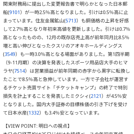
関東財務局に提出した変更報告書で明らかとなった日本郵
船(
9101
）が一時2.5％高となりました。引けは0.5％高に止
まっています。住友金属鉱山(
5713
）も銅価格の上昇を好感
して2.7％高となり年初来高値を更新しました。引けは0.7％
高となったものの、12月の既存店売上高が前年同月比8.5％
増と高い伸びとなったクスリのアオキホールディングス
(
3549
）も一時3.0％高となる場面がありました。第1四半期
（9-11月期）の決算を発表したスポーツ用品店大手のヒマ
ラヤ(
7514
）は営業損益が前年同期の赤字から黒字に転換し
たことで8.5％高と急伸しています。一方で子会社が運営す
るチケット売買サイト「チケットキャンプ」の終了で特別
損失を計上することを発表したミクシィ(
2121
）が4.5％安
となりました。国内大手証券の目標株価の引き下げを受け
て日本水産(
1332
）も3.4％安となっています。
【VIEW POINT: 明日への視点】