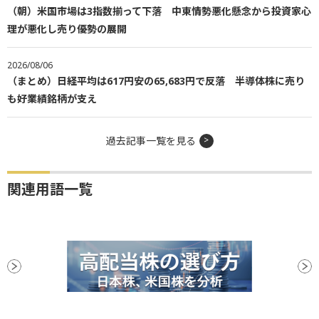
（朝）米国市場は3指数揃って下落 中東情勢悪化懸念から投資家心
理が悪化し売り優勢の展開
2026/08/06
（まとめ）日経平均は617円安の65,683円で反落 半導体株に売り
も好業績銘柄が支え
過去記事一覧を見る
関連用語一覧