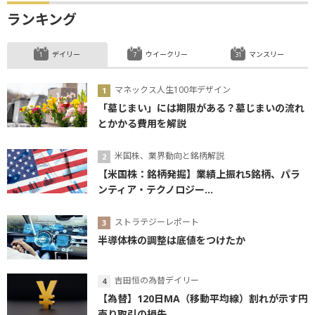
ランキング
デイリー
ウイークリー
マンスリー
マネックス人生100年デザイン
「墓じまい」には期限がある？墓じまいの流れ
とかかる費用を解説
米国株、業界動向と銘柄解説
【米国株：銘柄発掘】業績上振れ5銘柄、パラ
ンティア・テクノロジー...
ストラテジーレポート
半導体株の調整は底値をつけたか
吉田恒の為替デイリー
【為替】120日MA（移動平均線）割れが示す円
売り取引の損失