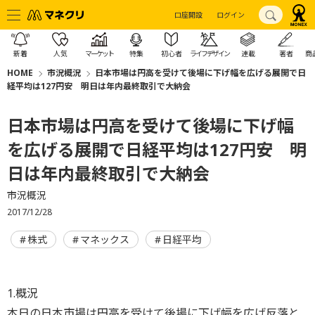
口座開設
ログイン
新着
人気
マーケット
特集
初心者
ライフデザイン
連載
著者
商
HOME
市況概況
日本市場は円高を受けて後場に下げ幅を広げる展開で日
経平均は127円安 明日は年内最終取引で大納会
日本市場は円高を受けて後場に下げ幅
を広げる展開で日経平均は127円安 明
日は年内最終取引で大納会
市況概況
2017/12/28
株式
マネックス
日経平均
1.概況
本日の日本市場は円高を受けて後場に下げ幅を広げ反落と