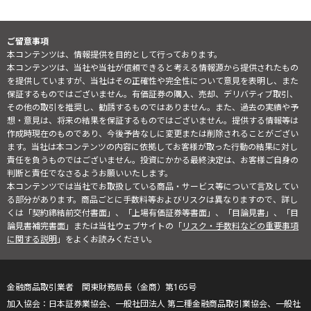
ご留意事項
本コンテンツは、情報提供を目的として行っております。
本コンテンツは、当社や当社が信頼できると考える情報源から提供されたもの
を提供していますが、当社はその正確性や完全性について意見を表明し、また
保証するものではございません。有価証券の購入、売却、デリバティブ取引、
その他の取引を推奨し、勧誘するものではありません。また、過去の実績や予
想・意見は、将来の結果を保証するものではございません。提供する情報等は
作成時現在のものであり、今後予告なしに変更または削除されることがござい
ます。当社は本コンテンツの内容に依拠してお客様が取った行動の結果に対し
責任を負うものではございません。投資にかかる最終決定は、お客様ご自身の
判断と責任でなさるようお願いいたします。
本コンテンツでは当社でお取扱している商品・サービス等について言及してい
る部分があります。商品ごとに手数料等およびリスクは異なりますので、詳し
くは「契約締結前交付書面」、「上場有価証券等書面」、「目論見書」、「目
論見書補完書面」または当社ウェブサイトの「
リスク・手数料などの重要事項
に関する説明
」をよくお読みください。
金融商品取引業者 関東財務局長（金商）第165号
日本証券業協会、一般社団法人 第二種金融商品取引業協会、一般社