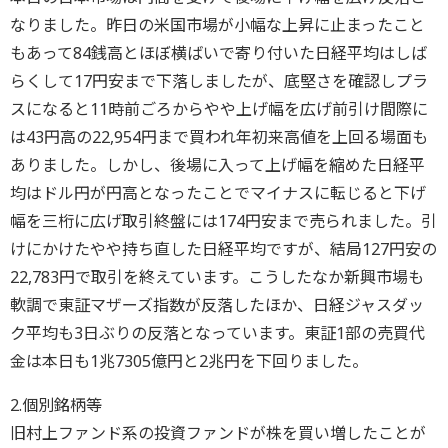
なりました。昨日の米国市場が小幅な上昇に止まったこと
もあって84銭高とほぼ横ばいで寄り付いた日経平均はしば
らくして17円安まで下落しましたが、底堅さを確認しプラ
スになると11時前ごろからやや上げ幅を広げ前引け間際に
は43円高の22,954円まで買われ年初来高値を上回る場面も
ありました。しかし、後場に入って上げ幅を縮めた日経平
均はドル円が円高となったことでマイナスに転じると下げ
幅を三桁に広げ取引終盤には174円安まで売られました。引
けにかけたやや持ち直した日経平均ですが、結局127円安の
22,783円で取引を終えています。こうしたなか新興市場も
軟調で東証マザーズ指数が反落したほか、日経ジャスダッ
ク平均も3日ぶりの反落となっています。東証1部の売買代
金は本日も1兆7305億円と2兆円を下回りました。
2.個別銘柄等
旧村上ファンド系の投資ファンドが株を買い増したことが