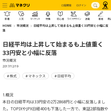
口座開設
ログイン
新着
人気
マーケット
特集
初心者
ライフデザイン
連載
著者
商
HOME
市況概況
日経平均は上昇して始まるも上値重く33円安と小幅に反
落
日経平均は上昇して始まるも上値重く
33円安と小幅に反落
市況概況
2017/12/19
株式
マネックス
日経平均
1.概況
本日の日経平均は33円安の2万2868円と小幅に反落しまし
た。TOPIXやJPX日経400も下落した一方で、東証2部指数や