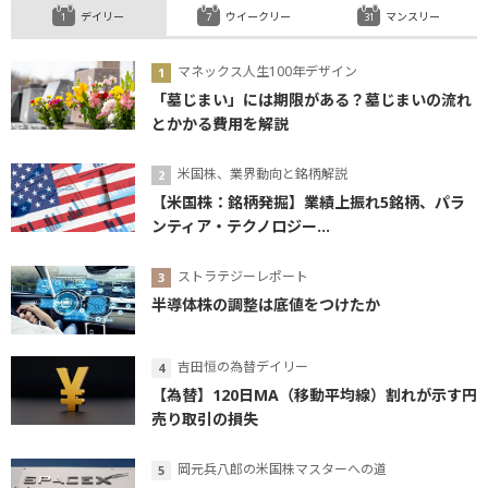
デイリー
ウイークリー
マンスリー
マネックス人生100年デザイン
「墓じまい」には期限がある？墓じまいの流れ
とかかる費用を解説
米国株、業界動向と銘柄解説
【米国株：銘柄発掘】業績上振れ5銘柄、パラ
ンティア・テクノロジー...
ストラテジーレポート
半導体株の調整は底値をつけたか
吉田恒の為替デイリー
【為替】120日MA（移動平均線）割れが示す円
売り取引の損失
岡元兵八郎の米国株マスターへの道