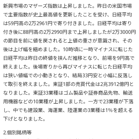
新興市場のマザーズ指数は上昇しました。昨日の米国市場
で主要指数が史上最高値を更新したことを受け、日経平均
は59円高の2万2961円で寄り付きました。日経平均は寄り
付き後に88円高の2万2990円まで上昇しましたが2万3000円
の節目を前に値を戻されると上値の重さが意識され、その
後は上げ幅を縮めました。10時頃に一時マイナスに転じた
日経平均は昨日の終値を挟んだ推移となり、前場を9円高で
終えました。後場寄りから再びマイナスに転じた日経平均
は狭い値幅での小動きとなり、結局33円安と小幅に反落し
て取引を終えました。東証1部の売買代金は2兆3912億円と
なりました。東証33業種はゴム製品や証券商品先物、輸送
用機器などの10業種が上昇しました。一方で23業種が下落
し、中でも建設業、海運業、陸運業の3業種は1％を超える
下げとなりました。
2.個別銘柄等