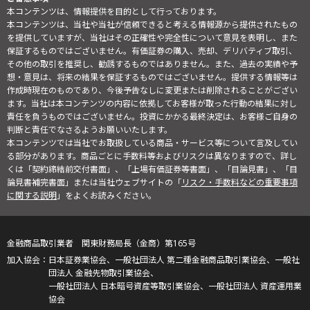
本コンテンツは、情報提供を目的として行っております。
本コンテンツは、当社や当社が信頼できると考える情報源から提供されたもの
を提供していますが、当社はその正確性や完全性について意見を表明し、また
保証するものではございません。有価証券の購入、売却、デリバティブ取引、
その他の取引を推奨し、勧誘するものではありません。また、過去の実績や予
想・意見は、将来の結果を保証するものではございません。提供する情報等は
作成時現在のものであり、今後予告なしに変更または削除されることがござい
ます。当社は本コンテンツの内容に依拠してお客様が取った行動の結果に対し
責任を負うものではございません。投資にかかる最終決定は、お客様ご自身の
判断と責任でなさるようお願いいたします。
本コンテンツでは当社でお取扱している商品・サービス等について言及してい
る部分があります。商品ごとに手数料等およびリスクは異なりますので、詳し
くは「契約締結前交付書面」、「上場有価証券等書面」、「目論見書」、「目
論見書補完書面」または当社ウェブサイトの「
リスク・手数料などの重要事項
に関する説明
」をよくお読みください。
金融商品取引業者 関東財務局長（金商）第165号
日本証券業協会、一般社団法人 第二種金融商品取引業協会、一般社
団法人 金融先物取引業協会、
一般社団法人 日本暗号資産等取引業協会、一般社団法人 資産運用業
協会