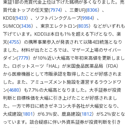
東証1部の売買代金上位は下げた銘柄が多くなりました。売
買代金トップの任天堂(
7974
）、三菱UFJ(
8306
）、
KDDI(
9433
）、ソフトバンクグループ(
9984
）、
SUMCO(
3436
）、東京エレクトロン(
8035
）などがいずれも
下げています。KDDIは本日も1％を超える下げとなり、楽
天(
4755
）の携帯事業参入が発表されて以降4日続落となり
ました。材料が出たところでは、マザーズ上場のサイバー
ダイン(
7779
）が10％近い大幅高で年初来高値を更新しまし
た。ロボットスーツ「HAL」が米国食品医薬品局（FDA）
から医療機器として市販承認を取得したことが好感されま
した。また、アミューズメント施設を運営するラウンドワ
ン(
4680
）も7.7％の大幅高となりました。大手証券が投資
判断と目標株価を大幅に引き上げたことが好感されまし
た。一方で昨日に続きゼネコン大手各社が大幅安となり、
大成建設(
1801
）が6.3％安、鹿島建設(
1812
）が5.2％安とな
っています。談合疑惑に伴い外資系証券が投資判断を引き