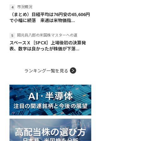
市況概況
（まとめ）日経平均は76円安の65,606円
で小幅に続落 来週は米物価指...
岡元兵八郎の米国株マスターへの道
スペースＸ［SPCX］上場後初の決算発
表、数字は良かったが株価が下落...
ランキング一覧を見る