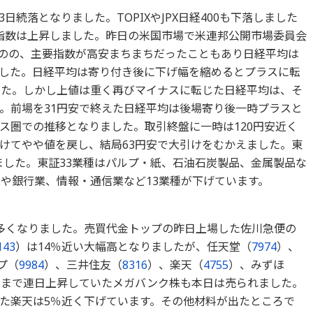
3日続落となりました。TOPIXやJPX日経400も下落しました
指数は上昇しました。昨日の米国市場で米連邦公開市場委員会
ものの、主要指数が高安まちまちだったこともあり日経平均は
きました。日経平均は寄り付き後に下げ幅を縮めるとプラスに転
した。しかし上値は重く再びマイナスに転じた日経平均は、そ
。前場を31円安で終えた日経平均は後場寄り後一時プラスと
ス圏での推移となりました。取引終盤に一時は120円安近く
けてやや値を戻し、結局63円安で大引けをむかえました。東
りました。東証33業種はパルプ・紙、石油石炭製品、金属製品な
業や銀行業、情報・通信業など13業種が下げています。
多くなりました。売買代金トップの昨日上場した佐川急便の
143
）は14％近い大幅高となりましたが、任天堂（
7974
）、
プ（
9984
）、三井住友（
8316
）、楽天（
4755
）、みずほ
日まで連日上昇していたメガバンク株も本日は売られました。
た楽天は5％近く下げています。その他材料が出たところで