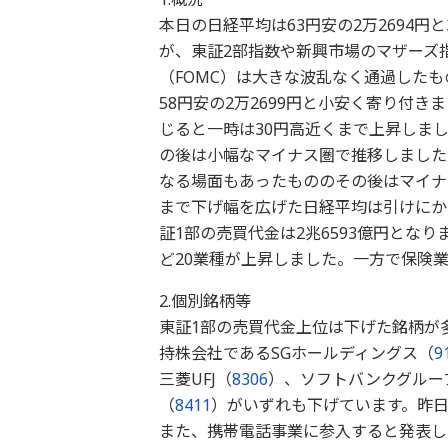
本日の日経平均は63円安の2万2694円と
が、東証2部指数や新興市場のマザーズ
（FOMC）は大きな波乱なく通過した
58円安の2万2699円と小安く寄り付
じると一時は30円高近くまで上昇しま
の後は小幅なマイナス圏で推移しました
なる場面もあったもののその後はマイナ
まで下げ幅を広げた日経平均は引けにか
証1部の売買代金は2兆6593億円とな
ど20業種が上昇しました。一方で保険
2.個別銘柄等
東証1部の売買代金上位は下げた銘柄が
持株会社であるSGホールディングス（
9
三菱UFJ（
8306
）、ソフトバンクグルー
（
8411
）がいずれも下げています。昨
また、携帯電話事業に参入すると発表し