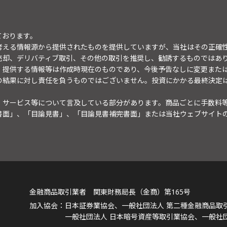
ております。
考える情報源から提供されたものを提供していますが、当社はその正確
売却、デリバティブ取引、その他の取引を推奨し、勧誘するものではあ
。提供する情報等は作成時現在のものであり、今後予告なしに変更また
の結果に対し責任を負うものではございません。投資にかかる最終決定
・サービス等について言及している部分があります。商品ごとに手数料
書面」、「目論見書」、「目論見書補完書面」または当社ウェブサイト
金融商品取引業者 関東財務局長（金商）第165号
日本証券業協会、一般社団法人 第二種金融商品取
一般社団法人 日本暗号資産等取引業協会、一般社