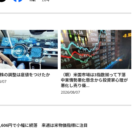
印刷
ｱﾝｹｰﾄ
株の調整は底値をつけたか
（朝）米国市場は3指数揃って下落
中東情勢悪化懸念から投資家心理が
8/07
悪化し売り優...
2026/08/07
5,606円で小幅に続落 来週は米物価指標に注目