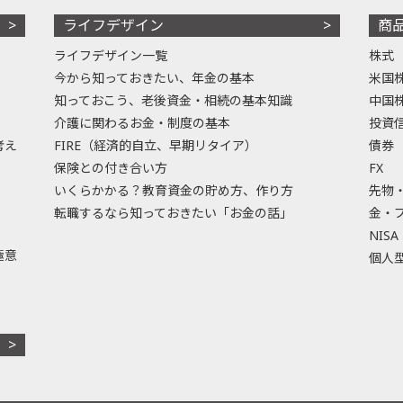
ライフデザイン
商
ライフデザイン一覧
株式
今から知っておきたい、年金の基本
米国
知っておこう、老後資金・相続の基本知識
中国
介護に関わるお金・制度の基本
投資
考え
FIRE（経済的自立、早期リタイア）
債券
保険との付き合い方
FX
いくらかかる？教育資金の貯め方、作り方
先物
転職するなら知っておきたい「お金の話」
金・
NISA
極意
個人型