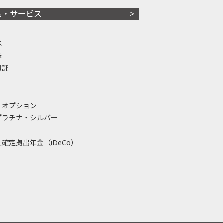
品・サービス
株
株
信託
・オプション
プラチナ・シルバー
確定拠出年金（iDeCo）