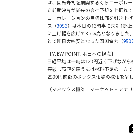
は、回転寿司を展開するくらコーポレー
た前期決算が従来の会社予想を上振れて
コーポレーションの目標株価を引き上げ
ス（
3053
）は本日の13時半に東証1部
に上げ幅を広げて3.7％高となりまし
とで昨日大幅安となった四国電力（
950
【VIEW POINT: 明日への視点】
日経平均は一時は120円近く下げながら
突破し高値を窺うには材料不足の一方で
2500円前後のボックス相場の様相を呈
（マネックス証券 マーケット・アナリ