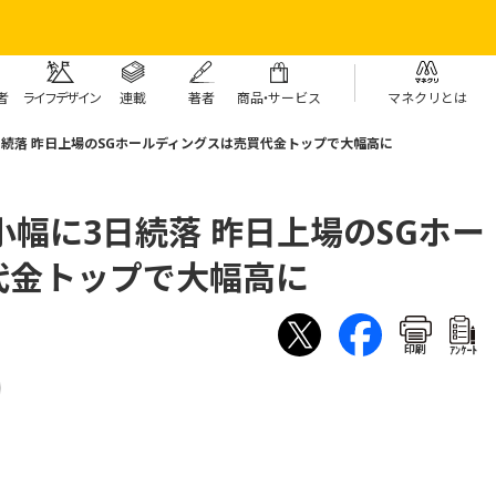
者
ライフデザイン
連載
著者
商
品・
サービス
マネクリとは
日続落 昨日上場のSGホールディングスは売買代金トップで大幅高に
小幅に3日続落 昨日上場のSGホー
代金トップで大幅高に
印刷
ｱﾝｹｰﾄ