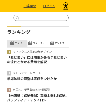
口座開設
ログイン
ランキング
デイリー
ウイークリー
マンスリー
マネックス人生100年デザイン
「墓じまい」には期限がある？墓じまい
の流れとかかる費用を解説
ストラテジーレポート
半導体株の調整は底値をつけたか
米国株、業界動向と銘柄解説
【米国株：銘柄発掘】業績上振れ5銘柄、
パランティア・テクノロジー...