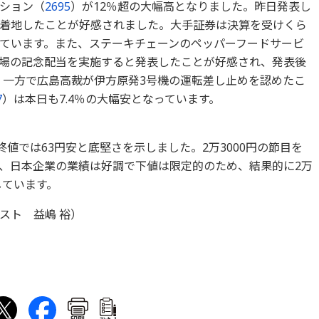
ション（
2695
）が12％超の大幅高となりました。昨日発表し
着地したことが好感されました。大手証券は決算を受けくら
ています。また、ステーキチェーンのペッパーフードサービ
上場の記念配当を実施すると発表したことが好感され、発表後
た。一方で広島高裁が伊方原発3号機の運転差し止めを認めたこ
7
）は本日も7.4％の大幅安となっています。
終値では63円安と底堅さを示しました。2万3000円の節目を
、日本企業の業績は好調で下値は限定的のため、結果的に2万
しています。
スト 益嶋 裕）