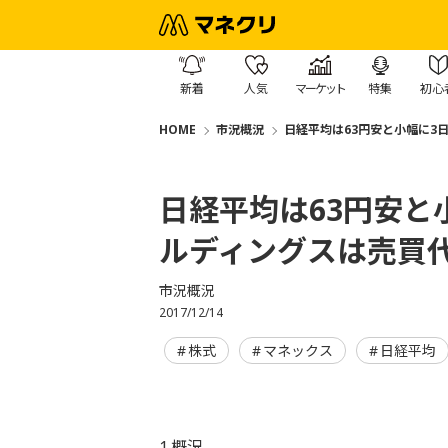
新着
人気
マーケット
特集
初心
HOME
市況概況
日経平均は63円安と小幅に3
日経平均は63円安と
ルディングスは売買
市況概況
2017/12/14
株式
マネックス
日経平均
1.概況