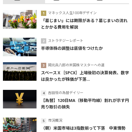
マネックス人生100年デザイン
「墓じまい」には期限がある？墓じまいの流れ
とかかる費用を解説
ストラテジーレポート
半導体株の調整は底値をつけたか
岡元兵八郎の米国株マスターへの道
スペースＸ［SPCX］上場後初の決算発表、数字
は良かったが株価が下落...
吉田恒の為替デイリー
【為替】120日MA（移動平均線）割れが示す円
売り取引の損失
市況概況
（朝）米国市場は3指数揃って下落 中東情勢