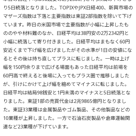
り5日続落となりました。TOPIXやJPX日経400、新興市場の
マザーズ指数は下落と主要指数は東証2部指数を除いて下げ
ています。昨日の米国市場で主要指数が小幅に上昇したも
ののやや材料難のなか、日経平均は38円安の2万2342円と
小幅に続落して寄り付きました。日経平均はまもなく60円
安近くまで下げ幅を広げましたがその水準が1日の安値にな
るとその後は持ち直してプラスに転じました。一時は上げ
幅を150円余りまで広げる場面もあった日経平均は前場を
60円高で終えると後場に入ってもプラス圏で推移しました
が、引けにかけて上げ幅を縮めてマイナスに転じました。
日経平均は結局98銭安と1円未満のマイナスと5日続落とな
りました。東証1部の売買代金は2兆9865億円となりまし
た。東証33業種は金属製品やゴム製品、その他製品などの
10業種が上昇しました。一方で石油石炭製品や倉庫運輸関
連など23業種が下げています。