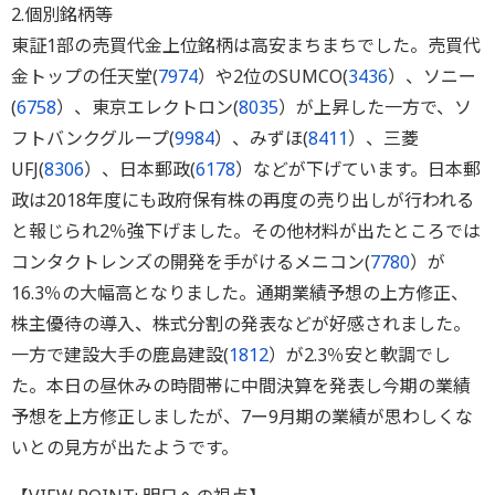
2.個別銘柄等
東証1部の売買代金上位銘柄は高安まちまちでした。売買代
金トップの任天堂(
7974
）や2位のSUMCO(
3436
）、ソニー
(
6758
）、東京エレクトロン(
8035
）が上昇した一方で、ソ
フトバンクグループ(
9984
）、みずほ(
8411
）、三菱
UFJ(
8306
）、日本郵政(
6178
）などが下げています。日本郵
政は2018年度にも政府保有株の再度の売り出しが行われる
と報じられ2％強下げました。その他材料が出たところでは
コンタクトレンズの開発を手がけるメニコン(
7780
）が
16.3％の大幅高となりました。通期業績予想の上方修正、
株主優待の導入、株式分割の発表などが好感されました。
一方で建設大手の鹿島建設(
1812
）が2.3％安と軟調でし
た。本日の昼休みの時間帯に中間決算を発表し今期の業績
予想を上方修正しましたが、7ー9月期の業績が思わしくな
いとの見方が出たようです。