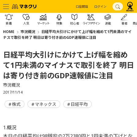
口座開設
ログイン
新着
人気
マーケット
特集
初心者
ライフデザイン
連載
著者
商
HOME
市況概況
日経平均大引けにかけて上げ幅を縮めて1円未満のマイ
ナスで取引を終了 明日は寄り付き前のGDP速報値に注目
日経平均大引けにかけて上げ幅を縮め
て1円未満のマイナスで取引を終了 明日
は寄り付き前のGDP速報値に注目
市況概況
2017/11/14
株式
マネックス
日経平均
1.概況
本日の日経平均は98銭安の2万2380円と1円未満の下げとな