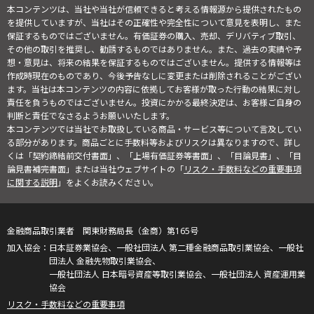
本コンテンツは、当社や当社が信頼できると考える情報源から提供されたもの
を提供していますが、当社はその正確性や完全性について意見を表明し、また
保証するものではございません。有価証券の購入、売却、デリバティブ取引、
その他の取引を推奨し、勧誘するものではありません。また、過去の実績や予
想・意見は、将来の結果を保証するものではございません。提供する情報等は
作成時現在のものであり、今後予告なしに変更または削除されることがござい
ます。当社は本コンテンツの内容に依拠してお客様が取った行動の結果に対し
責任を負うものではございません。投資にかかる最終決定は、お客様ご自身の
判断と責任でなさるようお願いいたします。
本コンテンツでは当社でお取扱している商品・サービス等について言及してい
る部分があります。商品ごとに手数料等およびリスクは異なりますので、詳し
くは「契約締結前交付書面」、「上場有価証券等書面」、「目論見書」、「目
論見書補完書面」または当社ウェブサイトの「
リスク・手数料などの重要事項
に関する説明
」をよくお読みください。
金融商品取引業者 関東財務局長（金商）第165号
日本証券業協会、一般社団法人 第二種金融商品取引業協会、一般社
団法人 金融先物取引業協会、
一般社団法人 日本暗号資産等取引業協会、一般社団法人 資産運用業
協会
リスク・手数料などの重要事項