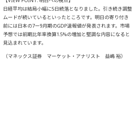
【VIEW POINT: 明日への視点】
日経平均は結局小幅に5日続落となりました。引き続き調整
ムードが続いているといったところです。明日の寄り付き
前には日本の7ー9月期のGDP速報値が発表されます。市場
予想では前期比年率換算1.5%の増加と堅調な内容になると
見込まれています。
（マネックス証券 マーケット・アナリスト 益嶋 裕）