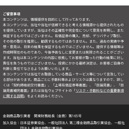
ご留意事項
本コンテンツは、情報提供を目的として行っております。
本コンテンツは、当社や当社が信頼できると考える情報源から提供されたもの
を提供していますが、当社はその正確性や完全性について意見を表明し、また
保証するものではございません。有価証券の購入、売却、デリバティブ取引、
その他の取引を推奨し、勧誘するものではありません。また、過去の実績や予
想・意見は、将来の結果を保証するものではございません。提供する情報等は
作成時現在のものであり、今後予告なしに変更または削除されることがござい
ます。当社は本コンテンツの内容に依拠してお客様が取った行動の結果に対し
責任を負うものではございません。投資にかかる最終決定は、お客様ご自身の
判断と責任でなさるようお願いいたします。
本コンテンツでは当社でお取扱している商品・サービス等について言及してい
る部分があります。商品ごとに手数料等およびリスクは異なりますので、詳し
くは「契約締結前交付書面」、「上場有価証券等書面」、「目論見書」、「目
論見書補完書面」または当社ウェブサイトの「
リスク・手数料などの重要事項
に関する説明
」をよくお読みください。
金融商品取引業者 関東財務局長（金商）第165号
日本証券業協会、一般社団法人 第二種金融商品取引業協会、一般社
団法人 金融先物取引業協会、