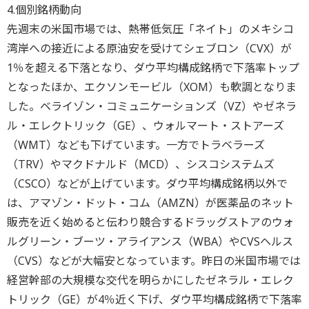
4.個別銘柄動向
先週末の米国市場では、熱帯低気圧「ネイト」のメキシコ
湾岸への接近による原油安を受けてシェブロン（CVX）が
1％を超える下落となり、ダウ平均構成銘柄で下落率トップ
となったほか、エクソンモービル（XOM）も軟調となりま
した。ベライゾン・コミュニケーションズ（VZ）やゼネラ
ル・エレクトリック（GE）、ウォルマート・ストアーズ
（WMT）なども下げています。一方でトラベラーズ
（TRV）やマクドナルド（MCD）、シスコシステムズ
（CSCO）などが上げています。ダウ平均構成銘柄以外で
は、アマゾン・ドット・コム（AMZN）が医薬品のネット
販売を近く始めると伝わり競合するドラッグストアのウォ
ルグリーン・ブーツ・アライアンス（WBA）やCVSヘルス
（CVS）などが大幅安となっています。昨日の米国市場では
経営幹部の大規模な交代を明らかにしたゼネラル・エレク
トリック（GE）が4％近く下げ、ダウ平均構成銘柄で下落率