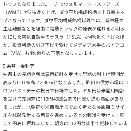
トップとなりました。一方でウォルマート・ストアーズ
（WMT）が2％近く上げ、ダウ平均構成銘柄で上昇率トッ
プとなっています。ダウ平均構成銘柄以外では、新車種の
生産難航などを理由に電動トラックの発表が遅れると明ら
かにした電気自動車のテスラ（TSLA）が4％近く下げたほ
か、投資判断の引き下げを受けてメディア大手のバイアコ
ム（VIA）も4％余りの下落となっています。
5.為替・金利等
先週末の長期金利は雇用統計を受けて早期の利上げ観測が
高まり0.01％高い2.36％となりました。昨日の債券市場はコ
ロンバス・デーの祝日で休場でした。ドル円は米雇用統計
を受けて先週末に113円40銭台まで円安が進む場面があり
ましたが、北朝鮮が米西海岸まで届く新たな長距離ミサイ
ルを試験発射する用意を進めているとの報道を受けて一転
して円高に振れました。朝方は112円台後半で推移していま