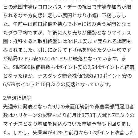
日の米国市場はコロンバス・デーの祝日で市場参加者が限
られるなか方向感に乏しい展開となり小幅に下落しまし
た。午前中は前日終値を挟んで小幅に揉み合う展開となっ
たダウ平均ですが、午後に入り売りが優勢となりマイナス
圏で推移すると取引終盤には34ドル安まで売られる場面も
みられました。引けにかけて下げ幅を縮めたダウ平均です
が結局12ドル安の22,761ドルと続落となっています。ま
た、S&P500株価指数も4ポイント安の2,544ポイントと続落
となったほか、ナスダック総合株価指数は10ポイント安の
6,579ポイントと10日ぶりの反落となっています。
2.経済指標等
先週末に発表となった9月の米雇用統計で非農業部門雇用者
数はハリケーンの影響もあり前月比3万3千人減と7年ぶりの
マイナスとなり増加を見込んでいた市場予想も下回りまし
た。しかし、失業率が4.2％と前月から0.2ポイント改善した