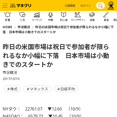
口座開設
ログイン
新着
人気
マーケット
特集
初心者
ライフデザイン
連載
著者
商
HOME
市況概況
昨日の米国市場は祝日で参加者が限られるなか小幅に下
落 日本市場は小動きでのスタートか
昨日の米国市場は祝日で参加者が限ら
れるなか小幅に下落 日本市場は小動
きでのスタートか
市況概況
2017/10/10
株式
マネックス
日経平均
NYダウ： 22761.07 ▼12.60 （10/9）
NASDAQ： 6579.73 ▼10.45 （10/9）