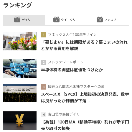
ランキング
デイリー
ウイークリー
マンスリー
マネックス人生100年デザイン
「墓じまい」には期限がある？墓じまいの流れ
とかかる費用を解説
ストラテジーレポート
半導体株の調整は底値をつけたか
岡元兵八郎の米国株マスターへの道
スペースＸ［SPCX］上場後初の決算発表、数字
は良かったが株価が下落...
吉田恒の為替デイリー
【為替】120日MA（移動平均線）割れが示す円
売り取引の損失