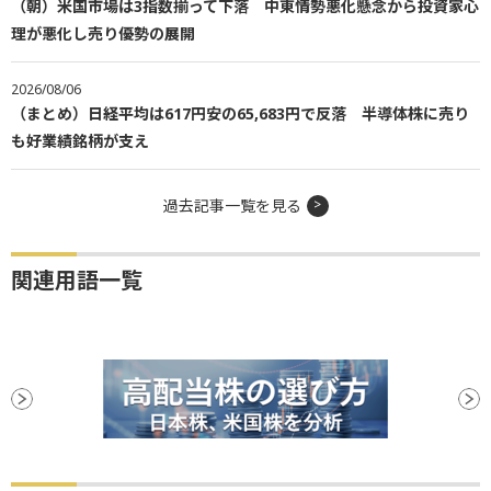
（朝）米国市場は3指数揃って下落 中東情勢悪化懸念から投資家心
理が悪化し売り優勢の展開
2026/08/06
（まとめ）日経平均は617円安の65,683円で反落 半導体株に売り
も好業績銘柄が支え
過去記事一覧を見る
関連用語一覧