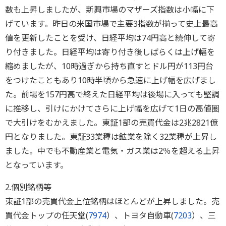
数も上昇しましたが、新興市場のマザーズ指数は小幅に下
げています。昨日の米国市場で主要3指数が揃って史上最高
値を更新したことを受け、日経平均は74円高と続伸して寄
り付きました。日経平均は寄り付き後しばらくは上げ幅を
縮めましたが、10時過ぎから持ち直すとドル円が113円台
をつけたこともあり10時半頃から急速に上げ幅を広げまし
た。前場を157円高で終えた日経平均は後場に入っても堅調
に推移し、引けにかけてさらに上げ幅を広げて1日の高値圏
で大引けをむかえました。東証1部の売買代金は2兆2821億
円となりました。東証33業種は鉱業を除く32業種が上昇し
ました。中でも不動産業と電気・ガス業は2％を超える上昇
となっています。
2.個別銘柄等
東証1部の売買代金上位銘柄はほとんどが上昇しました。売
買代金トップの任天堂(
7974
）、トヨタ自動車(
7203
）、三