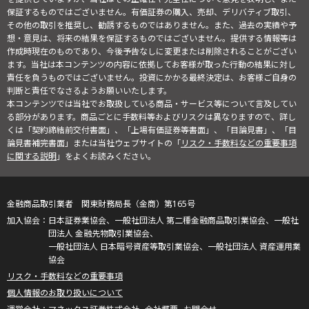
保証するものではございません。有価証券の購入、売却、デリバティブ取引、
その他の取引を推奨し、勧誘するものではありません。また、過去の実績や予
想・意見は、将来の結果を保証するものではございません。提供する情報等は
作成時現在のものであり、今後予告なしに変更または削除されることがござい
ます。当社は本コンテンツの内容に依拠してお客様が取った行動の結果に対し
責任を負うものではございません。投資にかかる最終決定は、お客様ご自身の
判断と責任でなさるようお願いいたします。
本コンテンツでは当社でお取扱している商品・サービス等について言及してい
る部分があります。商品ごとに手数料等およびリスクは異なりますので、詳し
くは「契約締結前交付書面」、「上場有価証券等書面」、「目論見書」、「目
論見書補完書面」または当社ウェブサイトの「
リスク・手数料などの重要事項
に関する説明
」をよくお読みください。
金融商品取引業者 関東財務局長（金商）第165号
日本証券業協会、一般社団法人 第二種金融商品取引業協会、一般社
団法人 金融先物取引業協会、
一般社団法人 日本暗号資産等取引業協会、一般社団法人 資産運用業
協会
リスク・手数料などの重要事項
個人情報のお取り扱いについて