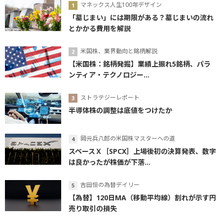
マネックス人生100年デザイン
「墓じまい」には期限がある？墓じまいの流れ
とかかる費用を解説
米国株、業界動向と銘柄解説
【米国株：銘柄発掘】業績上振れ5銘柄、パラ
ンティア・テクノロジー...
ストラテジーレポート
半導体株の調整は底値をつけたか
岡元兵八郎の米国株マスターへの道
スペースＸ［SPCX］上場後初の決算発表、数字
は良かったが株価が下落...
吉田恒の為替デイリー
【為替】120日MA（移動平均線）割れが示す円
売り取引の損失