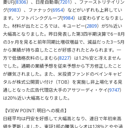
菱UFJ(
8306
）、日産自動車(
7201
）、ファーストリテイリン
グ(
9983
）、ファナック(
6954
）などがいずれも上昇してい
ます。ソフトバンクグループ(
9984
）は変わらずとなりまし
た。材料が出たところでは、キユーピー(
2809
）が5％近い
大幅高となりました。昨日発表した第3四半期決算で6－8月
の3ヶ月を見ると前年同期比増収増益で、減益だった3－5月
から業績が持ち直したことが好感されたとみられます。一
方で低価格衣料のしまむら(
8227
）は1.2％安と冴えません
でした。通期の業績予想を従来予想から下方修正したこと
が嫌気されました。また、米投資ファンドのベインキャピ
タルが株式公開買い付け（TOB）を実施し非上場化する見
通しとなった広告代理店大手のアサツーディ・ケイ(
9747
）
は20％近い大幅高となりました。
【VIEW POINT: 明日への視点】
日経平均は円安を好感して大幅高となり、連日で年初来高
値を更新しました。東証1部の騰落レシオは128％とやや過