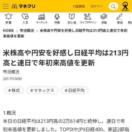
口座開設
ログイン
新着
人気
マーケット
特集
初心者
ライフデザイン
連載
著者
商
HOME
市況概況
米株高や円安を好感し日経平均は213円高と連日で年初
来高値を更新
米株高や円安を好感し日経平均は213円
高と連日で年初来高値を更新
市況概況
2017/10/03
株式
マネックス
日経平均
1.概況
本日の日経平均は213円高の2万614円と続伸し、連日で年
初来高値を更新しました。TOPIXやJPX日経400、東証2部指