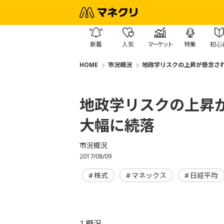
新着
人気
マーケット
特集
初心
HOME
市況概況
地政学リスクの上昇が懸念され
地政学リスクの上昇が
大幅に続落
市況概況
2017/08/09
株式
マネックス
日経平均
1.概況