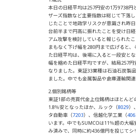
本日の日経平均は257円安の1万9738円
ザーズ指数など主要指数は総じて下落し
じたことで地政学リスクが意識され昨日
台前半まで円高に振れたことを受け日経
アム攻撃を検討していると報じられたこ
まもなく下げ幅を280円まで広げると、
た日経平均は、後場に入ると一段安とな
幅を縮めた日経平均ですが、結局257円
なりました。東証33業種は石油石炭製
ました。中でも金属製品や倉庫運輸関連
2.個別銘柄等
東証1部の売買代金上位銘柄はほとんど
1.8％安となったほか、ルック（
8029
）
タ自動車（
7203
）、信越化学工業（
406
います。中でもSUMCOは11％超の大
み済みで、同時に約436億円を投じて