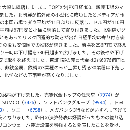
と大幅に続落しました。TOPIXやJPX日経400、新興市場のマ
ました。北朝鮮が核弾頭の小型化に成功したとメディアが報
の米国市場でダウ平均が11日ぶりに反落し、ドル円が110円
平均は67円安と小幅に続落して寄り付きました。北朝鮮がグ
ともあってリスク回避的な動きが出た日経平均は寄り付き後
その後も安値圏での推移が続きました。前場を256円安で終え
り一時は下げ幅を330円超まで広げました。その後やや下げ
安で取引を終えました。東証1部の売買代金は2兆6976億円と
品、非鉄金属、鉄鋼の3業種のみが上昇し残る30業種は下落し
、化学などの下落率が高くなりました。
の銘柄が下げました。売買代金トップの任天堂（
7974
）が
、SUMCO（
3436
）、ソフトバンクグループ（
9984
）、トヨ
3
）、ソニー（
6758
）、メガバンク3行などがいずれも下げて
幅安となりました。昨日の決算発表は好調だったものの織り込
シリコンウェーハ製造設備を増強すると発表したことを受け、