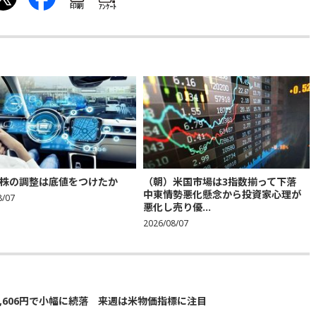
印刷
ｱﾝｹｰﾄ
株の調整は底値をつけたか
（朝）米国市場は3指数揃って下落
中東情勢悪化懸念から投資家心理が
8/07
悪化し売り優...
2026/08/07
5,606円で小幅に続落 来週は米物価指標に注目