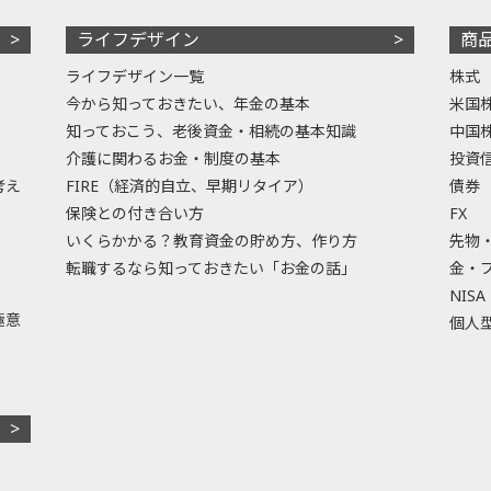
ライフデザイン
商
ライフデザイン一覧
株式
今から知っておきたい、年金の基本
米国
知っておこう、老後資金・相続の基本知識
中国
介護に関わるお金・制度の基本
投資
考え
FIRE（経済的自立、早期リタイア）
債券
保険との付き合い方
FX
いくらかかる？教育資金の貯め方、作り方
先物
転職するなら知っておきたい「お金の話」
金・
NISA
極意
個人型