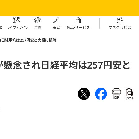
者
ライフデザイン
連載
著者
商
品・
サービス
マネクリとは
日経平均は257円安と大幅に続落
懸念され日経平均は257円安と
印刷
ｱﾝｹｰﾄ