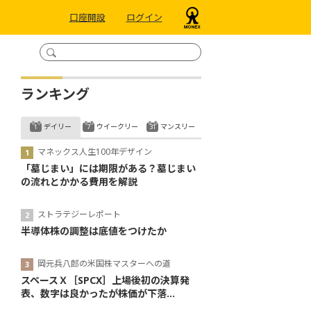
口座開設
ログイン
ランキング
デイリー
ウイークリー
マンスリー
マネックス人生100年デザイン
「墓じまい」には期限がある？墓じまい
の流れとかかる費用を解説
ストラテジーレポート
半導体株の調整は底値をつけたか
岡元兵八郎の米国株マスターへの道
スペースＸ［SPCX］上場後初の決算発
表、数字は良かったが株価が下落...