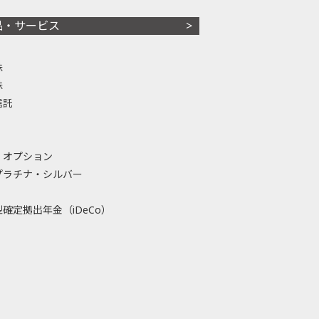
品・サービス
株
株
信託
・オプション
プラチナ・シルバー
確定拠出年金（iDeCo）