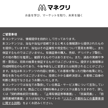
お金を学び、マーケットを知り、未来を描く
ご留意事項
本コンテンツは、情報提供を目的として行っております。
本コンテンツは、当社や当社が信頼できると考える情報源から提供されたもの
を提供していますが、当社はその正確性や完全性について意見を表明し、また
保証するものではございません。有価証券の購入、売却、デリバティブ取引、
その他の取引を推奨し、勧誘するものではありません。また、過去の実績や予
想・意見は、将来の結果を保証するものではございません。提供する情報等は
作成時現在のものであり、今後予告なしに変更または削除されることがござい
ます。当社は本コンテンツの内容に依拠してお客様が取った行動の結果に対し
責任を負うものではございません。投資にかかる最終決定は、お客様ご自身の
判断と責任でなさるようお願いいたします。
本コンテンツでは当社でお取扱している商品・サービス等について言及してい
る部分があります。商品ごとに手数料等およびリスクは異なりますので、詳し
くは「契約締結前交付書面」、「上場有価証券等書面」、「目論見書」、「目
論見書補完書面」または当社ウェブサイトの「
リスク・手数料などの重要事項
に関する説明
」をよくお読みください。