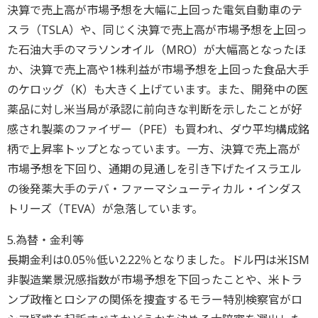
決算で売上高が市場予想を大幅に上回った電気自動車のテ
スラ（TSLA）や、同じく決算で売上高が市場予想を上回っ
た石油大手のマラソンオイル（MRO）が大幅高となったほ
か、決算で売上高や1株利益が市場予想を上回った食品大手
のケロッグ（K）も大きく上げています。また、開発中の医
薬品に対し米当局が承認に前向きな判断を示したことが好
感され製薬のファイザー（PFE）も買われ、ダウ平均構成銘
柄で上昇率トップとなっています。一方、決算で売上高が
市場予想を下回り、通期の見通しを引き下げたイスラエル
の後発薬大手のテバ・ファーマシューティカル・インダス
トリーズ（TEVA）が急落しています。
5.為替・金利等
長期金利は0.05％低い2.22％となりました。ドル円は米ISM
非製造業景況感指数が市場予想を下回ったことや、米トラ
ンプ政権とロシアの関係を捜査するモラー特別検察官がロ