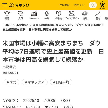
口座開設
ログイン
新着
人気
マーケット
特集
初心者
ライフデザイン
連載
著者
商
HOME
市況概況
米国市場は小幅に高安まちまち ダウ平均は7日連続で
史上最高値を更新 日本市場は円高を嫌気して続落か
米国市場は小幅に高安まちまち ダウ
平均は7日連続で史上最高値を更新 日
本市場は円高を嫌気して続落か
市況概況
2017/08/04
株式
マネックス
日経平均
NYダウ： 22026.10 △9.86 （8/3）
NASDAQ： 6340.34 ▼22.30 （8/3）