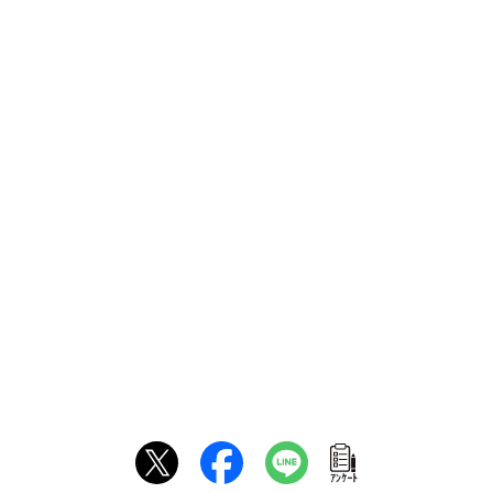
ｱﾝｹｰﾄ