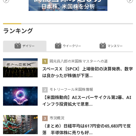
ランキング
デイリー
ウイークリー
マンスリー
岡元兵八郎の米国株マスターへの道
スペースＸ［SPCX］上場後初の決算発表、数字
は良かったが株価が下落...
モトリーフール米国株情報
【米国株動向】AIスーパーサイクル第2幕、AI
インフラ投資拡大で恩恵...
市況概況
（まとめ）日経平均は617円安の65,683円で反
落 半導体株に売りも好...