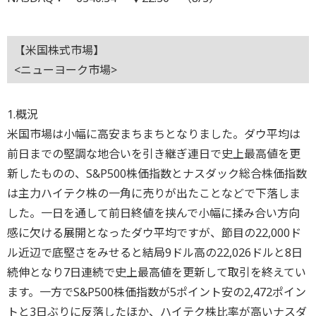
【米国株式市場】
<ニューヨーク市場>
1.概況
米国市場は小幅に高安まちまちとなりました。ダウ平均は
前日までの堅調な地合いを引き継ぎ連日で史上最高値を更
新したものの、S&P500株価指数とナスダック総合株価指数
は主力ハイテク株の一角に売りが出たことなどで下落しま
した。一日を通して前日終値を挟んで小幅に揉み合い方向
感に欠ける展開となったダウ平均ですが、節目の22,000ド
ル近辺で底堅さをみせると結局9ドル高の22,026ドルと8日
続伸となり7日連続で史上最高値を更新して取引を終えてい
ます。一方でS&P500株価指数が5ポイント安の2,472ポイン
トと3日ぶりに反落したほか、ハイテク株比率が高いナスダ