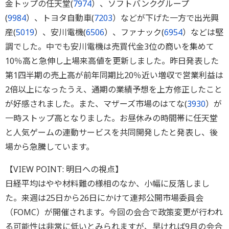
金トップの任天堂(
7974
）、ソフトバンクグループ
(
9984
）、トヨタ自動車(
7203
）などが下げた一方で出光興
産(
5019
）、安川電機(
6506
）、ファナック(
6954
）などは堅
調でした。中でも安川電機は売買代金3位の商いを集めて
10％高と急伸し上場来高値を更新しました。昨日発表した
第1四半期の売上高が前年同期比20％近い増収で営業利益は
2倍以上になったうえ、通期の業績予想を上方修正したこと
が好感されました。また、マザーズ市場のはてな(
3930
）が
一時ストップ高となりました。お昼休みの時間帯に任天堂
と人気ゲームの連動サービスを共同開発したと発表し、後
場から急騰しています。
【VIEW POINT: 明日への視点】
日経平均はやや材料難の様相のなか、小幅に反落しまし
た。来週は25日から26日にかけて連邦公開市場委員会
（FOMC）が開催されます。今回の会合で政策変更が行われ
る可能性は非常に低いとみられますが、早ければ9月の会合