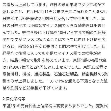
ズ指数は上昇しています。昨日の米国市場でダウ平均が下
落したこと、ドル円が111円台まで円高に振れたことを受け
日経平均は54円安の2万89円と反落して寄付きました。本
日の日経平均は小幅なマイナス圏で大きな値動きは出ませ
んでした。寄付き後に下げ幅を10円足らずまで縮めた日経
平均ですがプラスに転じることはできずに再び下げ幅を広
げると、前場を51円安と寄付きと同水準で引けました。日
経平均は後場に入っても小幅なマイナス圏での推移が続
き、結局小幅安で取引を終えています。東証1部の売買代金
は1兆9967億円と2兆円に達しませんでした。東証33業種は
電気機器、機械、繊維製品、石油石炭製品、精密機器の5業
種のみが上昇しました。一方で1％を超える下落となった鉱
業や鉄鋼など28業種が下げています。
2.個別銘柄等
東証1部の売買代金上位銘柄は高安まちまちでした。売買代