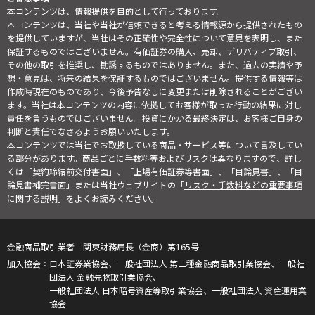
本コンテンツは、情報提供を目的として行っております。
本コンテンツは、当社や当社が信頼できると考える情報源から提供されたもの
を提供していますが、当社はその正確性や完全性について意見を表明し、また
保証するものではございません。有価証券の購入、売却、デリバティブ取引、
その他の取引を推奨し、勧誘するものではありません。また、過去の実績や予
想・意見は、将来の結果を保証するものではございません。提供する情報等は
作成時現在のものであり、今後予告なしに変更または削除されることがござい
ます。当社は本コンテンツの内容に依拠してお客様が取った行動の結果に対し
責任を負うものではございません。投資にかかる最終決定は、お客様ご自身の
判断と責任でなさるようお願いいたします。
本コンテンツでは当社でお取扱している商品・サービス等について言及してい
る部分があります。商品ごとに手数料等およびリスクは異なりますので、詳し
くは「契約締結前交付書面」、「上場有価証券等書面」、「目論見書」、「目
論見書補完書面」または当社ウェブサイトの「
リスク・手数料などの重要事項
に関する説明
」をよくお読みください。
金融商品取引業者 関東財務局長（金商）第165号
日本証券業協会、一般社団法人 第二種金融商品取引業協会、一般社
団法人 金融先物取引業協会、
一般社団法人 日本暗号資産等取引業協会、一般社団法人 資産運用業
協会