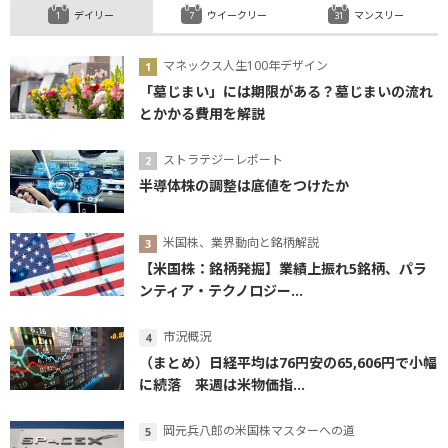
デイリー
ウイークリー
マンスリー
マネックス人生100年デザイン
「墓じまい」には期限がある？墓じまいの流れ
とかかる費用を解説
ストラテジーレポート
半導体株の調整は底値をつけたか
米国株、業界動向と銘柄解説
【米国株：銘柄発掘】業績上振れ5銘柄、パラ
ンティア・テクノロジー...
市況概況
（まとめ）日経平均は76円安の65,606円で小幅
に続落 来週は米物価指...
岡元兵八郎の米国株マスターへの道