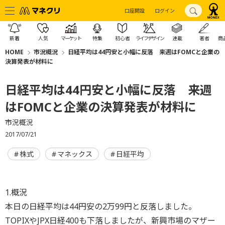
口座開設
ログイン
新着
人気
マーケット
特集
初心者
ライフデザイン
連載
著者
商
HOME
市況概況
日経平均は44円安と小幅に反落 来週はFOMCと企業の
決算発表が材料に
日経平均は44円安と小幅に反落 来週
はFOMCと企業の決算発表が材料に
市況概況
2017/07/21
株式
マネックス
日経平均
1.概況
本日の日経平均は44円安の2万99円と反落しました。
TOPIXやJPX日経400も下落しましたが、新興市場のマザー