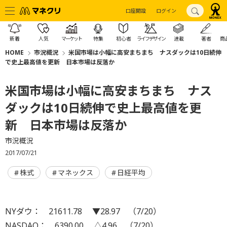
口座開設
ログイン
新着
人気
マーケット
特集
初心者
ライフデザイン
連載
著者
商
HOME
市況概況
米国市場は小幅に高安まちまち ナスダックは10日続伸
で史上最高値を更新 日本市場は反落か
米国市場は小幅に高安まちまち ナス
ダックは10日続伸で史上最高値を更
新 日本市場は反落か
市況概況
2017/07/21
株式
マネックス
日経平均
NYダウ： 21611.78 ▼28.97 （7/20）
NASDAQ： 6390.00 △4.96 （7/20）