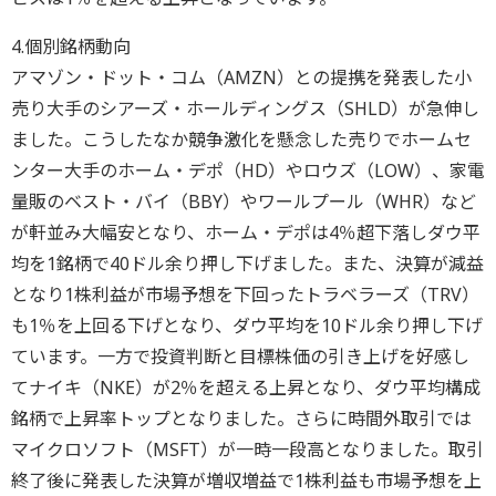
4.個別銘柄動向
アマゾン・ドット・コム（AMZN）との提携を発表した小
売り大手のシアーズ・ホールディングス（SHLD）が急伸し
ました。こうしたなか競争激化を懸念した売りでホームセ
ンター大手のホーム・デポ（HD）やロウズ（LOW）、家電
量販のベスト・バイ（BBY）やワールプール（WHR）など
が軒並み大幅安となり、ホーム・デポは4％超下落しダウ平
均を1銘柄で40ドル余り押し下げました。また、決算が減益
となり1株利益が市場予想を下回ったトラベラーズ（TRV）
も1％を上回る下げとなり、ダウ平均を10ドル余り押し下げ
ています。一方で投資判断と目標株価の引き上げを好感し
てナイキ（NKE）が2％を超える上昇となり、ダウ平均構成
銘柄で上昇率トップとなりました。さらに時間外取引では
マイクロソフト（MSFT）が一時一段高となりました。取引
終了後に発表した決算が増収増益で1株利益も市場予想を上