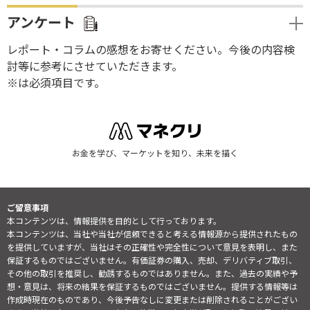
アンケート
レポート・コラムの感想をお寄せください。今後の内容検
討等に参考にさせていただきます。
※は必須項目です。
お金を学び、マーケットを知り、未来を描く
ご留意事項
本コンテンツは、情報提供を目的として行っております。
本コンテンツは、当社や当社が信頼できると考える情報源から提供されたもの
を提供していますが、当社はその正確性や完全性について意見を表明し、また
保証するものではございません。有価証券の購入、売却、デリバティブ取引、
その他の取引を推奨し、勧誘するものではありません。また、過去の実績や予
想・意見は、将来の結果を保証するものではございません。提供する情報等は
作成時現在のものであり、今後予告なしに変更または削除されることがござい