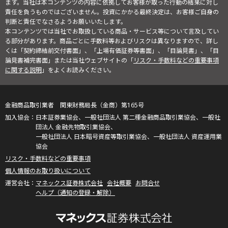
ます。当社は本コンテンツの内容に依拠してお客様が取った行動の結果に対し
責任を負うものではございません。投資にかかる最終決定は、お客様ご自身の
判断と責任でなさるようお願いいたします。
本コンテンツでは当社でお取扱している商品・サービス等について言及してい
る部分があります。商品ごとに手数料等およびリスクは異なりますので、詳し
くは「契約締結前交付書面」、「上場有価証券等書面」、「目論見書」、「目
論見書補完書面」または当社ウェブサイトの「
リスク・手数料などの重要事項
に関する説明
」をよくお読みください。
金融商品取引業者 関東財務局長（金商）第165号
日本証券業協会、一般社団法人 第二種金融商品取引業協会、一般社
団法人 金融先物取引業協会、
一般社団法人 日本暗号資産等取引業協会、一般社団法人 資産運用業
協会
リスク・手数料などの重要事項
個人情報のお取り扱いについて
マネックス証券株式会社
会社概要
お問合せ
ヘルプ（通知の登録・解除）