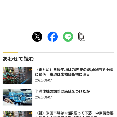
ｱﾝｹｰﾄ
あわせて読む
（まとめ）日経平均は76円安の65,606円で小幅
に続落 来週は米物価指標に注目
2026/08/07
半導体株の調整は底値をつけたか
2026/08/07
（朝）米国市場は3指数揃って下落 中東情勢悪