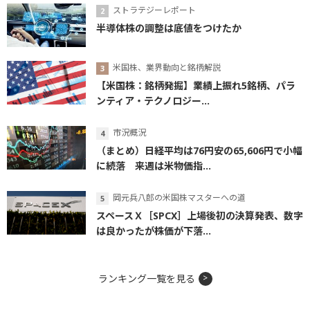
ストラテジーレポート
半導体株の調整は底値をつけたか
米国株、業界動向と銘柄解説
【米国株：銘柄発掘】業績上振れ5銘柄、パラ
ンティア・テクノロジー...
市況概況
（まとめ）日経平均は76円安の65,606円で小幅
に続落 来週は米物価指...
岡元兵八郎の米国株マスターへの道
スペースＸ［SPCX］上場後初の決算発表、数字
は良かったが株価が下落...
ランキング一覧を見る