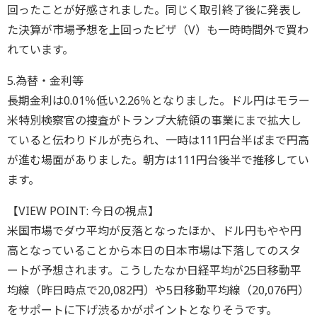
回ったことが好感されました。同じく取引終了後に発表し
た決算が市場予想を上回ったビザ（V）も一時時間外で買わ
れています。
5.為替・金利等
長期金利は0.01％低い2.26％となりました。ドル円はモラー
米特別検察官の捜査がトランプ大統領の事業にまで拡大し
ていると伝わりドルが売られ、一時は111円台半ばまで円高
が進む場面がありました。朝方は111円台後半で推移してい
ます。
【VIEW POINT: 今日の視点】
米国市場でダウ平均が反落となったほか、ドル円もやや円
高となっていることから本日の日本市場は下落してのスタ
ートが予想されます。こうしたなか日経平均が25日移動平
均線（昨日時点で20,082円）や5日移動平均線（20,076円）
をサポートに下げ渋るかがポイントとなりそうです。