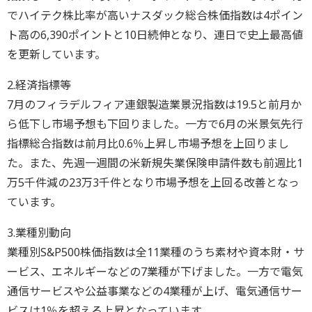
でハイテク株比率が高いナスダック総合株価指数は4ポイン
ト高の6,390ポイントと10日続伸となり、連日で史上最高値
を更新しています。
2.経済指標等
7月のフィラデルフィア連銀製造業景況指数は19.5と前月か
ら低下し市場予想も下回りました。一方で6月の米景気先行
指標総合指数は前月比0.6％上昇し市場予想を上回りまし
た。また、先週一週間の米新規失業保険申請件数も前週比1
万5千件減の23万3千件となり市場予想を上回る改善となっ
ています。
3.業種別動向
業種別S&P500株価指数は全11業種のうち素材や資本財・サ
ービス、エネルギーなどの7業種が下げました。一方で電気
通信サービスや公益事業などの4業種が上げ、電気通信サー
ビスは1％を超える上昇となっています。