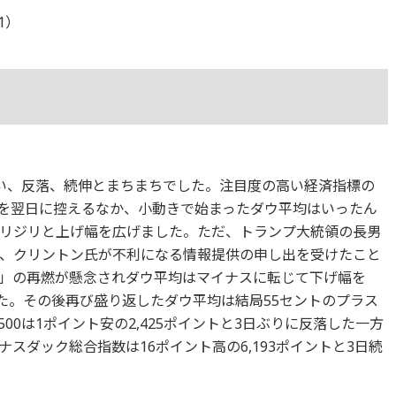
11）
い、反落、続伸とまちまちでした。注目度の高い経済指標の
言を翌日に控えるなか、小動きで始まったダウ平均はいったん
リジリと上げ幅を広げました。ただ、トランプ大統領の長男
、クリントン氏が不利になる情報提供の申し出を受けたこと
」の再燃が懸念されダウ平均はマイナスに転じて下げ幅を
した。その後再び盛り返したダウ平均は結局55セントのプラス
00は1ポイント安の2,425ポイントと3日ぶりに反落した一方
スダック総合指数は16ポイント高の6,193ポイントと3日続