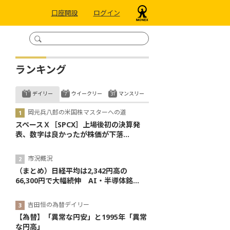
口座開設
ログイン
ランキング
デイリー
ウイークリー
マンスリー
岡元兵八郎の米国株マスターへの道
スペースＸ［SPCX］上場後初の決算発
表、数字は良かったが株価が下落...
市況概況
（まとめ）日経平均は2,342円高の
66,300円で大幅続伸 AI・半導体銘...
吉田恒の為替デイリー
【為替】「異常な円安」と1995年「異常
な円高」