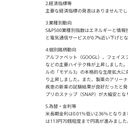
2.経済指標等
主要な経済指標の発表はありませんでし
3.業種別動向
S&P500業種別指数はエネルギーと情
と電気通信サービスが0.7%近い下げと
4.個別銘柄動向
アルファベット（GOOGL）、フェイスブ
などの主要ハイテク株が上昇しました。
ルの「モデル3」の本格的な生産拡大に
り上昇しました。また、製薬のアリーナ
疾患の新薬の試験結果が良好だったと発
プリのスナップ（SNAP）が大幅安と
5.為替・金利等
米長期金利は0.01％低い2.36％と
は113円70銭程度まで円高が進みまし