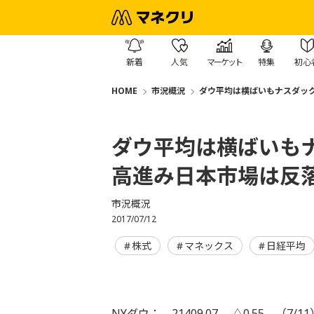
新着
人気
マーケット
特集
初心
HOME
市況概況
ダウ平均は横ばいもナスダッ
ダウ平均は横ばいも
高進み日本市場は反
市況概況
2017/07/12
株式
マネックス
日経平均
NYダウ： 21409.07 △0.55 （7/11