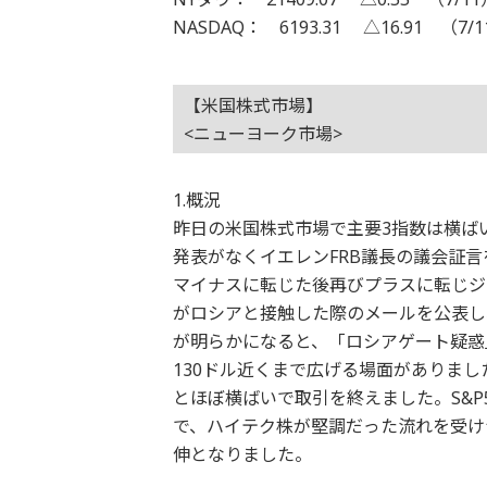
NASDAQ： 6193.31 △16.91 （7/
【米国株式市場】
<ニューヨーク市場>
1.概況
昨日の米国株式市場で主要3指数は横ば
発表がなくイエレンFRB議長の議会証
マイナスに転じた後再びプラスに転じジ
がロシアと接触した際のメールを公表し
が明らかになると、「ロシアゲート疑惑
130ドル近くまで広げる場面がありま
とほぼ横ばいで取引を終えました。S&P5
で、ハイテク株が堅調だった流れを受けナ
伸となりました。