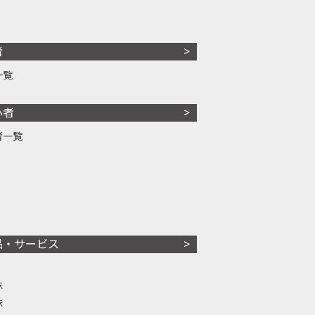
者
一覧
心者
者一覧
品・サービス
株
株