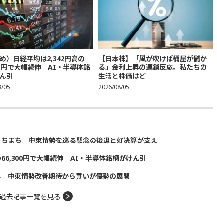
め）日経平均は2,342円高の
【日本株】「風が吹けば桶屋が儲か
300円で大幅続伸 AI・半導体銘
る」金利上昇の連鎖反応。私たちの
ん引
生活と株価はど...
8/05
2026/08/05
まちまち 中東情勢を巡る懸念の後退と好決算が支え
の66,300円で大幅続伸 AI・半導体銘柄がけん引
昇 中東情勢改善期待から買いが優勢の展開
過去記事一覧を見る