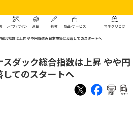
者
ライフデザイン
連載
著者
商
品・
サービス
マネクリとは
ク総合指数は上昇 やや円高進み日本市場は反落してのスタートへ
ナスダック総合指数は上昇 やや円
落してのスタートへ
印刷
ｱﾝｹｰﾄ
）