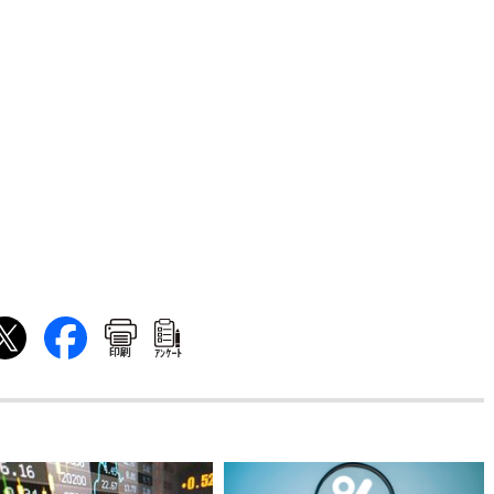
印刷
ｱﾝｹｰﾄ