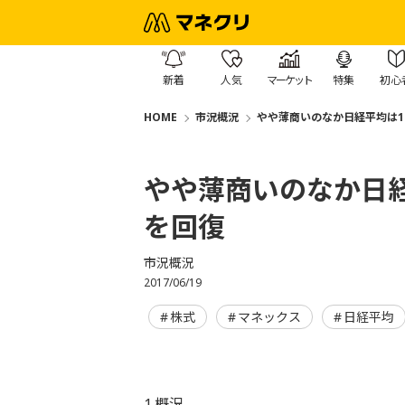
新着
人気
マーケット
特集
初心
HOME
市況概況
やや薄商いのなか日経平均は1
やや薄商いのなか日経
を回復
市況概況
2017/06/19
株式
マネックス
日経平均
1.概況