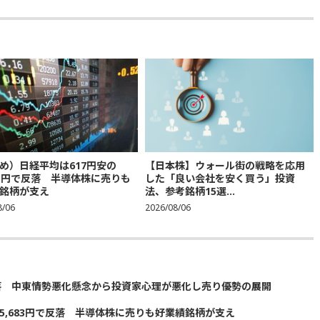
め）日経平均は617円安の
【日本株】ウォール街の戦略を応用
683円で反落 半導体株に売りも
した「良い会社を安く買う」投資
銘柄が支え
法、参考銘柄15選...
8/06
2026/08/06
落 中東情勢悪化懸念から投資家心理が悪化し売り優勢の展開
5,683円で反落 半導体株に売りも好業績銘柄が支え