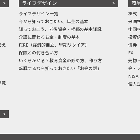
ライフデザイン
商
ライフデザイン一覧
株式
今から知っておきたい、年金の基本
米国
知っておこう、老後資金・相続の基本知識
中国
介護に関わるお金・制度の基本
投資
考え
FIRE（経済的自立、早期リタイア）
債券
保険との付き合い方
FX
いくらかかる？教育資金の貯め方、作り方
先物
転職するなら知っておきたい「お金の話」
金・
NISA
極意
個人型