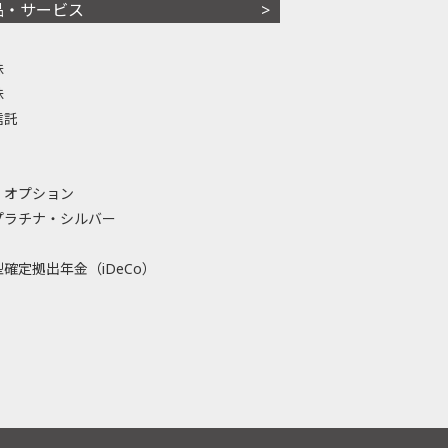
品・サービス
株
株
信託
・オプション
プラチナ・シルバー
確定拠出年金（iDeCo）