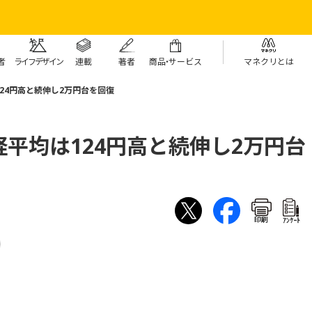
者
ライフデザイン
連載
著者
商
品・
サービス
マネクリとは
24円高と続伸し2万円台を回復
平均は124円高と続伸し2万円台
印刷
ｱﾝｹｰﾄ