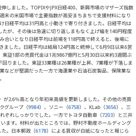
伸しました。TOPIXやJPX日経400、新興市場のマザーズ指数
週末の米国市場で主要指数が高安まちまちで支援材料になり
け日経平均は31円高と小動きで寄り付きました。日経平均は
したが、その後は急速に切り返しまもなく上げ幅を140円程度
み合いとなり日経平均は前場を118円高で終えると、後場に
ました。日経平均は結局124円高と続伸して6月9日以来6営
証1部の売買代金は1兆9867億円と5月30日以来約3週間ぶ
回りました。東証33業種は26業種が上昇、7業種が下落しま
業などが堅調だった一方で海運業や石油石炭製品、保険業な
。
）が2.6％高となり年初来高値を更新しました。その他の売買
クグループ（
9984
）、ソニー（
6758
）、KLab（
3656
）、三
れぞれしっかりでした。一方でトヨタ自動車（
7203
）と三井
ています。材料が出たところでは、野村不動産ホールディング
した。日本郵政（
6178
）による買収が白紙になったと報じら