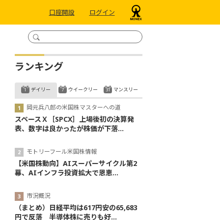
口座開設
ログイン
ランキング
デイリー
ウイークリー
マンスリー
岡元兵八郎の米国株マスターへの道
スペースＸ［SPCX］上場後初の決算発
表、数字は良かったが株価が下落...
モトリーフール米国株情報
【米国株動向】AIスーパーサイクル第2
幕、AIインフラ投資拡大で恩恵...
市況概況
（まとめ）日経平均は617円安の65,683
円で反落 半導体株に売りも好...