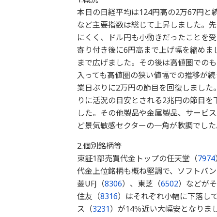
本日の日経平均は124円高の2万67円と続
など主要指数は総じて上昇しました。先
にくく、ドル円も小動きだったことを受
寄り付き後に6円高まで上げ幅を縮めま
まで広げました。その後は高値圏でのも
入っても高値圏の狭い値幅での推移が続き
業日ぶりに2万円の節目を回復しました。東
りに活況の目安とされる2兆円の節目を下
した。その他製品や金属製品、サービス
ど景気敏感セクターの一角が軟調でした
2.個別銘柄等
東証1部売買代金トップの任天堂（
7974
代金上位銘柄も概ね堅調で、ソフトバン
菱UFJ（
8306
）、東芝（
6502
）などがそ
住友（
8316
）はそれぞれ小幅に下落し
ス（
3231
）が14％近い大幅安となりま