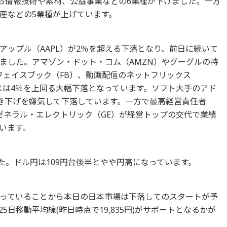
のうち情報技術や素材、公益事業などの6業種が下げました。一方
産などの5業種が上げています。
アップル（AAPL）が2％を超える下落となり、前日に続いて
ました。アマゾン・ドット・コム（AMZN）やグーグルの持
フェイスブック（FB）、動画配信のネットフリックス
スは4％を上回る大幅下落となっています。ソフト大手のアド
引き下げを嫌気して下落しています。一方で最高経営責任者
ゼネラル・エレクトリック（GE）が経営トップの交代で業績
います。
ました。ドル円は109円台後半とやや円高になっています。
っていることから本日の日本市場は下落してのスタートが予
日移動平均線(昨日時点で19,835円)がサポートとなるかが