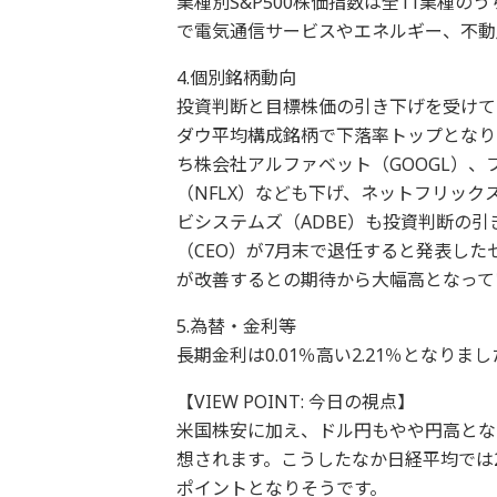
業種別S&P500株価指数は全11業種
で電気通信サービスやエネルギー、不動
4.個別銘柄動向
投資判断と目標株価の引き下げを受けて
ダウ平均構成銘柄で下落率トップとなり
ち株会社アルファベット（GOOGL）、
（NFLX）なども下げ、ネットフリック
ビシステムズ（ADBE）も投資判断の
（CEO）が7月末で退任すると発表した
が改善するとの期待から大幅高となって
5.為替・金利等
長期金利は0.01％高い2.21％となり
【VIEW POINT: 今日の視点】
米国株安に加え、ドル円もやや円高とな
想されます。こうしたなか日経平均では25
ポイントとなりそうです。