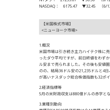
NASDAQ： 6175.47 ▼32.45 （6/
【米国株式市場】
<ニューヨーク市場>
1.概況
米国市場は引き続き主力ハイテク株に売
ったダウ平均ですが、前日終値をわずか
ル安まで売られました。その後も安値圏
のの、結局36ドル安の21,235ドル
が高いナスダック総合株価指数も32ポイ
2.経済指標等
5月の米財政収支は880億ドルの赤字
3.業種別動向