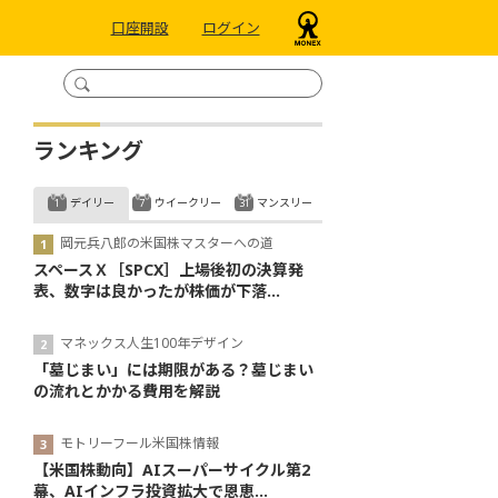
口座開設
ログイン
ランキング
デイリー
ウイークリー
マンスリー
岡元兵八郎の米国株マスターへの道
スペースＸ［SPCX］上場後初の決算発
表、数字は良かったが株価が下落...
マネックス人生100年デザイン
「墓じまい」には期限がある？墓じまい
の流れとかかる費用を解説
モトリーフール米国株情報
【米国株動向】AIスーパーサイクル第2
幕、AIインフラ投資拡大で恩恵...