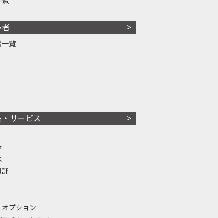
一覧
心者
者一覧
品・サービス
株
株
信託
・オプション