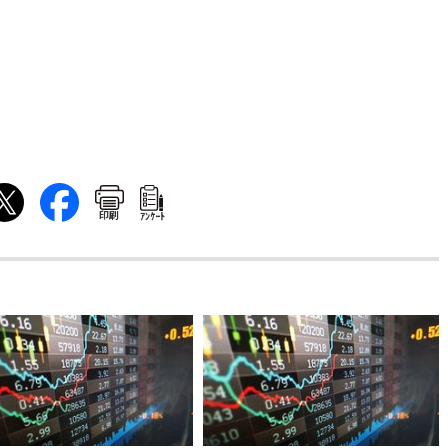
印刷
ｱﾝｹｰﾄ