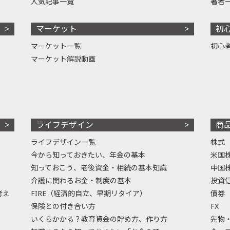
人気記事一覧
著者
マーケット
初
マーケット一覧
初心
マーケット解説動画
ライフデザイン
商
ライフデザイン一覧
株式
今から知っておきたい、年金の基本
米国
知っておこう、老後資金・相続の基本知識
中国
介護に関わるお金・制度の基本
投資
考え
FIRE（経済的自立、早期リタイア）
債券
保険との付き合い方
FX
いくらかかる？教育資金の貯め方、作り方
先物