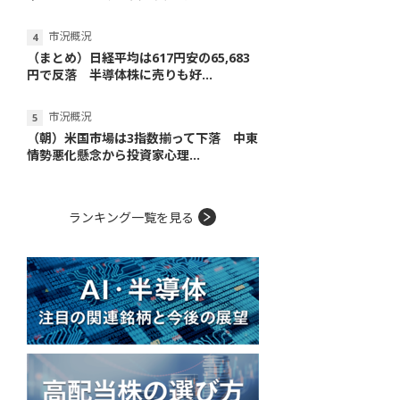
市況概況
（まとめ）日経平均は617円安の65,683
円で反落 半導体株に売りも好...
市況概況
（朝）米国市場は3指数揃って下落 中東
情勢悪化懸念から投資家心理...
ランキング一覧を見る