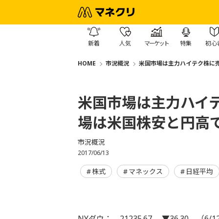
新着
人気
マーケット
特集
初心
HOME
市況概況
米国市場は主力ハイテク株に
米国市場は主力ハイ
場は米国株安と円高
市況概況
2017/06/13
株式
マネックス
日経平均
NYダウ： 21235.67 ▼36.30 （6/1