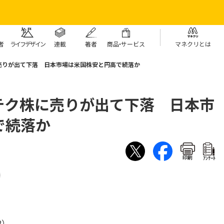
者
ライフデザイン
連載
著者
商
品・
サービス
マネクリとは
売りが出て下落 日本市場は米国株安と円高で続落か
テク株に売りが出て下落 日本市
で続落か
印刷
ｱﾝｹｰﾄ
2）