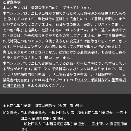
ご留意事項
本コンテンツは、情報提供を目的として行っております。
本コンテンツは、当社や当社が信頼できると考える情報源から提供されたもの
を提供していますが、当社はその正確性や完全性について意見を表明し、また
保証するものではございません。有価証券の購入、売却、デリバティブ取引、
その他の取引を推奨し、勧誘するものではありません。また、過去の実績や予
想・意見は、将来の結果を保証するものではございません。提供する情報等は
作成時現在のものであり、今後予告なしに変更または削除されることがござい
ます。当社は本コンテンツの内容に依拠してお客様が取った行動の結果に対し
責任を負うものではございません。投資にかかる最終決定は、お客様ご自身の
判断と責任でなさるようお願いいたします。
本コンテンツでは当社でお取扱している商品・サービス等について言及してい
る部分があります。商品ごとに手数料等およびリスクは異なりますので、詳し
くは「契約締結前交付書面」、「上場有価証券等書面」、「目論見書」、「目
論見書補完書面」または当社ウェブサイトの「
リスク・手数料などの重要事項
に関する説明
」をよくお読みください。
金融商品取引業者 関東財務局長（金商）第165号
日本証券業協会、一般社団法人 第二種金融商品取引業協会、一般社
団法人 金融先物取引業協会、
一般社団法人 日本暗号資産等取引業協会、一般社団法人 資産運用業
協会