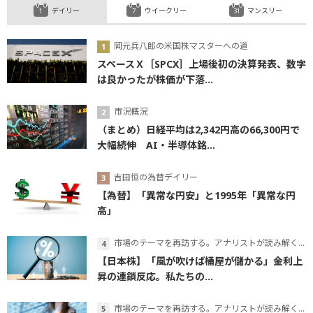
デイリー
ウイークリー
マンスリー
岡元兵八郎の米国株マスターへの道
スペースＸ［SPCX］上場後初の決算発表、数字
は良かったが株価が下落...
市況概況
（まとめ）日経平均は2,342円高の66,300円で
大幅続伸 AI・半導体銘...
吉田恒の為替デイリー
【為替】「異常な円安」と1995年「異常な円
高」
市場のテーマを再訪する。アナリストが読み解くテーマの本質
【日本株】「風が吹けば桶屋が儲かる」金利上
昇の連鎖反応。私たちの...
市場のテーマを再訪する。アナリストが読み解くテーマの本質