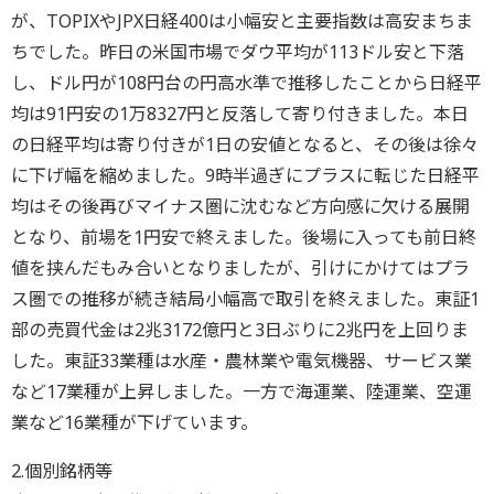
が、TOPIXやJPX日経400は小幅安と主要指数は高安まちま
ちでした。昨日の米国市場でダウ平均が113ドル安と下落
し、ドル円が108円台の円高水準で推移したことから日経平
均は91円安の1万8327円と反落して寄り付きました。本日
の日経平均は寄り付きが1日の安値となると、その後は徐々
に下げ幅を縮めました。9時半過ぎにプラスに転じた日経平
均はその後再びマイナス圏に沈むなど方向感に欠ける展開
となり、前場を1円安で終えました。後場に入っても前日終
値を挟んだもみ合いとなりましたが、引けにかけてはプラ
ス圏での推移が続き結局小幅高で取引を終えました。東証1
部の売買代金は2兆3172億円と3日ぶりに2兆円を上回りま
した。東証33業種は水産・農林業や電気機器、サービス業
など17業種が上昇しました。一方で海運業、陸運業、空運
業など16業種が下げています。
2.個別銘柄等