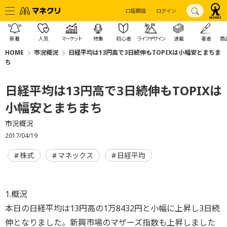
口座開設
ログイン
新着
人気
マーケット
特集
初心者
ライフデザイン
連載
著者
商
HOME
市況概況
日経平均は13円高で3日続伸もTOPIXは小幅安とまちま
ち
日経平均は13円高で3日続伸もTOPIXは
小幅安とまちまち
市況概況
2017/04/19
株式
マネックス
日経平均
1.概況
本日の日経平均は13円高の1万8432円と小幅に上昇し3日続
伸となりました。新興市場のマザーズ指数も上昇しました