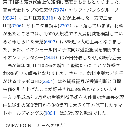
東証1部の売買代金上位銘柄は高安まちまちとなりました。
売買代金トップの任天堂(
7974
）やソフトバンクグループ
(
9984
）、三井住友(
8316
）などが上昇した一方で三菱
UFJ(
8306
）とトヨタ自動車(
7203
）は下落しています。材料
が出たところでは、1,000人規模での人員削減を検討してい
ると報じられた東芝(
6502
）は5％近い大幅上昇となりまし
た。また、イオンモール内に子供向け遊戯施設を展開する
イオンファンタジー(
4343
）は昨日発表した3月の既存店売
上高が前年同月比10.4％の増加と堅調だったことが好感さ
れ8％近い大幅高となりました。さらに、飲料事業などを手
がけるサッポロHD(
2501
）は外資系証券が投資判断と目標
株価を引き上げたことが好感され6.3％高となっています。
一方で平成29年3月期の営業利益予想を人件費の増加等を理
由に従来の580億円から340億円に大きく下方修正したヤマ
トホールディングス(
9064
）は3.5％安と軟調でした。
【VIEW POINT: 明日への視点】