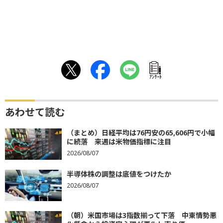
ｱﾝｹｰﾄ
あわせて読む
（まとめ）日経平均は76円安の65,606円で小幅
に続落 来週は米物価指標に注目
2026/08/07
半導体株の調整は底値をつけたか
2026/08/07
（朝）米国市場は3指数揃って下落 中東情勢悪