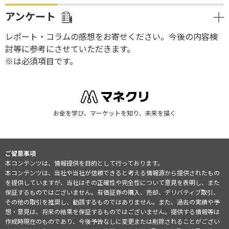
アンケート
レポート・コラムの感想をお寄せください。今後の内容検
討等に参考にさせていただきます。
※は必須項目です。
お金を学び、マーケットを知り、未来を描く
ご留意事項
本コンテンツは、情報提供を目的として行っております。
本コンテンツは、当社や当社が信頼できると考える情報源から提供されたもの
を提供していますが、当社はその正確性や完全性について意見を表明し、また
保証するものではございません。有価証券の購入、売却、デリバティブ取引、
その他の取引を推奨し、勧誘するものではありません。また、過去の実績や予
想・意見は、将来の結果を保証するものではございません。提供する情報等は
作成時現在のものであり、今後予告なしに変更または削除されることがござい