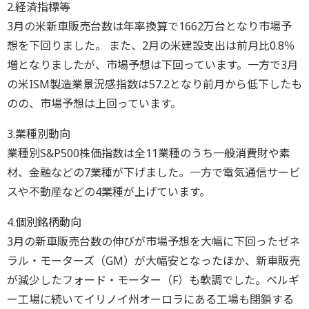
2.経済指標等
3月の米新車販売台数は年率換算で1662万台となり市場予
想を下回りました。 また、2月の米建設支出は前月比0.8％
増となりましたが、市場予想は下回っています。一方で3月
の米ISM製造業景況感指数は57.2となり前月から低下したも
のの、市場予想は上回っています。
3.業種別動向
業種別S&P500株価指数は全11業種のうち一般消費財や素
材、金融などの7業種が下げました。一方で電気通信サービ
スや不動産などの4業種が上げています。
4.個別銘柄動向
3月の新車販売台数の伸びが市場予想を大幅に下回ったゼネ
ラル・モーターズ（GM）が大幅安となったほか、新車販売
が減少したフォード・モーター（F）も軟調でした。ベルギ
ー工場に続いてイリノイ州オーロラにある工場も閉鎖する