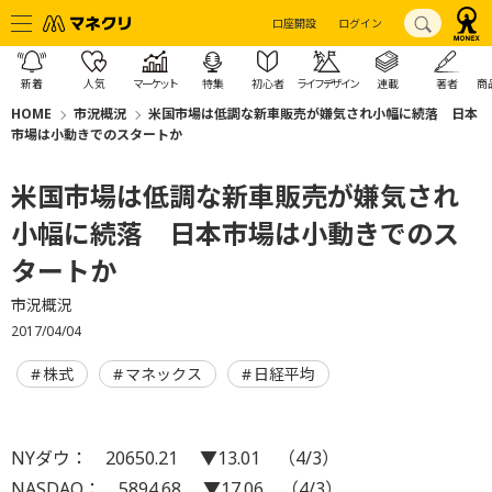
口座開設
ログイン
新着
人気
マーケット
特集
初心者
ライフデザイン
連載
著者
商
HOME
市況概況
米国市場は低調な新車販売が嫌気され小幅に続落 日本
市場は小動きでのスタートか
米国市場は低調な新車販売が嫌気され
小幅に続落 日本市場は小動きでのス
タートか
市況概況
2017/04/04
株式
マネックス
日経平均
NYダウ： 20650.21 ▼13.01 （4/3）
NASDAQ： 5894.68 ▼17.06 （4/3）