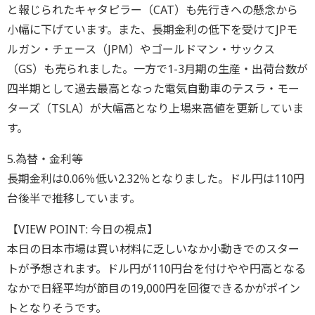
と報じられたキャタピラー（CAT）も先行きへの懸念から
小幅に下げています。また、長期金利の低下を受けてJPモ
ルガン・チェース（JPM）やゴールドマン・サックス
（GS）も売られました。一方で1-3月期の生産・出荷台数が
四半期として過去最高となった電気自動車のテスラ・モー
ターズ（TSLA）が大幅高となり上場来高値を更新していま
す。
5.為替・金利等
長期金利は0.06％低い2.32％となりました。ドル円は110円
台後半で推移しています。
【VIEW POINT: 今日の視点】
本日の日本市場は買い材料に乏しいなか小動きでのスター
トが予想されます。ドル円が110円台を付けやや円高となる
なかで日経平均が節目の19,000円を回復できるかがポイン
トとなりそうです。