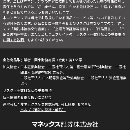
ます。当社は本コンテンツの内容に依拠してお客様が取った行動の結果に対し
責任を負うものではございません。投資にかかる最終決定は、お客様ご自身の
判断と責任でなさるようお願いいたします。
本コンテンツでは当社でお取扱している商品・サービス等について言及してい
る部分があります。商品ごとに手数料等およびリスクは異なりますので、詳し
くは「契約締結前交付書面」、「上場有価証券等書面」、「目論見書」、「目
論見書補完書面」または当社ウェブサイトの「
リスク・手数料などの重要事項
に関する説明
」をよくお読みください。
金融商品取引業者 関東財務局長（金商）第165号
日本証券業協会、一般社団法人 第二種金融商品取引業協会、一般社
団法人 金融先物取引業協会、
一般社団法人 日本暗号資産等取引業協会、一般社団法人 資産運用業
協会
リスク・手数料などの重要事項
個人情報のお取り扱いについて
マネックス証券株式会社
会社概要
お問合せ
ヘルプ（通知の登録・解除）