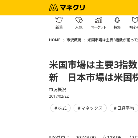
新着
人気
マーケット
特集
初心
HOME
市況概況
米国市場は主要3指数が揃っ
米国市場は主要3指
新 日本市場は米国
市況概況
2017/02/22
株式
マネックス
日経平均
NYダウ： 20743.00 △118.95 （2/