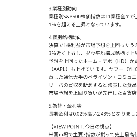
3.業種別動向
業種別S&P500株価指数は11業種全
1％を超える上昇となっています。
4.個別銘柄動向
決算で1株利益が市場予想を上回ったう
3％近く上昇し、ダウ平均構成銘柄で上
予想を上回ったホーム・デポ（HD）か
（AAPL）も上げています。ヤフー（Y
意した通信大手のベライゾン・コミュニ
リーバの買収を断念すると発表した食品
市場予想を上回り買いが先行した百貨店
5.為替・金利等
長期金利は0.02％高い2.43％となり
【VIEW POINT: 今日の視点】
米国市場で主要3指数が揃って史上最高