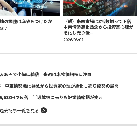
株の調整は底値をつけたか
（朝）米国市場は3指数揃って下落
中東情勢悪化懸念から投資家心理が
8/07
悪化し売り優...
2026/08/07
5,606円で小幅に続落 来週は米物価指標に注目
落 中東情勢悪化懸念から投資家心理が悪化し売り優勢の展開
5,683円で反落 半導体株に売りも好業績銘柄が支え
過去記事一覧を見る