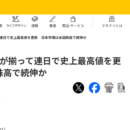
者
ライフデザイン
連載
著者
商
品・
サービス
マネクリとは
て連日で史上最高値を更新 日本市場は米国株高で続伸か
数が揃って連日で史上最高値を更
株高で続伸か
印刷
ｱﾝｹｰﾄ
21）