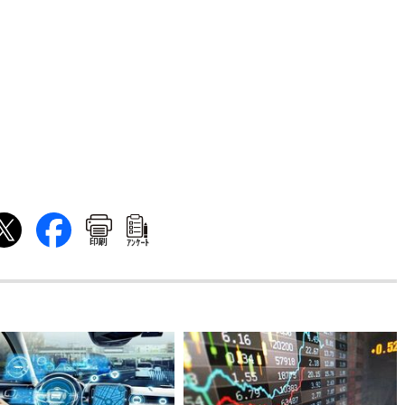
印刷
ｱﾝｹｰﾄ