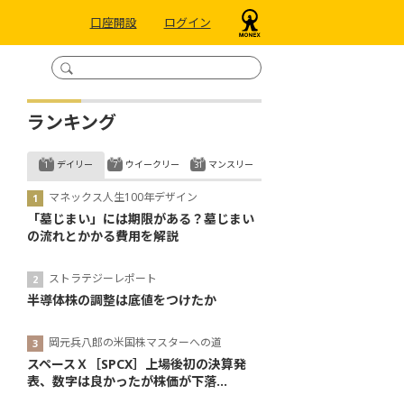
口座開設
ログイン
ランキング
デイリー
ウイークリー
マンスリー
マネックス人生100年デザイン
「墓じまい」には期限がある？墓じまい
の流れとかかる費用を解説
ストラテジーレポート
半導体株の調整は底値をつけたか
岡元兵八郎の米国株マスターへの道
スペースＸ［SPCX］上場後初の決算発
表、数字は良かったが株価が下落...