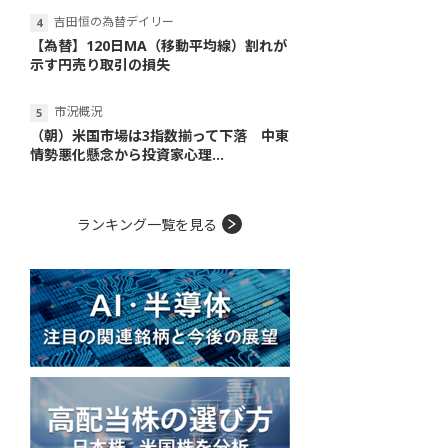
吉田恒の為替デイリー
【為替】120日MA（移動平均線）割れが
示す円売り取引の損失
市況概況
（朝）米国市場は3指数揃って下落 中東
情勢悪化懸念から投資家心理...
ランキング一覧を見る