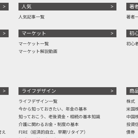
人気
著
人気記事一覧
著者
マーケット
初
マーケット一覧
初心
マーケット解説動画
ライフデザイン
商
ライフデザイン一覧
株式
今から知っておきたい、年金の基本
米国
知っておこう、老後資金・相続の基本知識
中国
介護に関わるお金・制度の基本
投資
考え
FIRE（経済的自立、早期リタイア）
債券