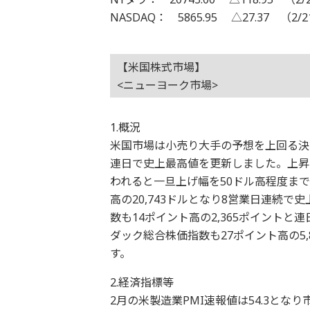
NASDAQ： 5865.95 △27.37 （2/
【米国株式市場】
<ニューヨーク市場>
1.概況
米国市場は小売り大手の予想を上回る決
連日で史上最高値を更新しました。上昇
われると一旦上げ幅を50ドル高程度まで
高の20,743ドルとなり8営業日連続で
数も14ポイント高の2,365ポイント
ダック総合株価指数も27ポイント高の5
す。
2.経済指標等
2月の米製造業PMI速報値は54.3とな