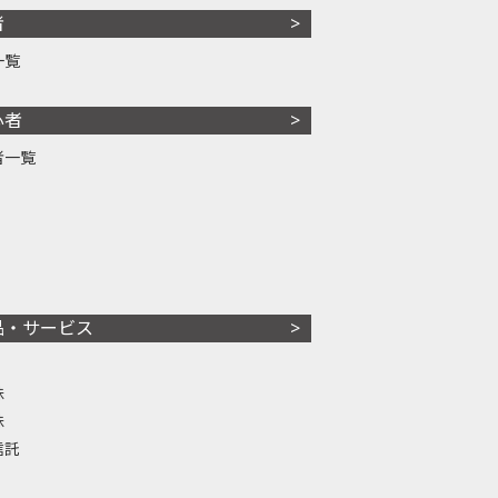
者
一覧
心者
者一覧
品・サービス
株
株
信託