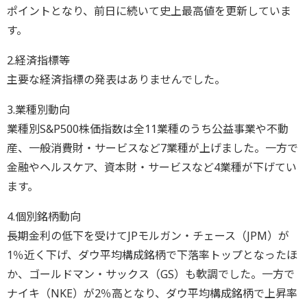
ポイントとなり、前日に続いて史上最高値を更新していま
す。
2.経済指標等
主要な経済指標の発表はありませんでした。
3.業種別動向
業種別S&P500株価指数は全11業種のうち公益事業や不動
産、一般消費財・サービスなど7業種が上げました。一方で
金融やヘルスケア、資本財・サービスなど4業種が下げてい
ます。
4.個別銘柄動向
長期金利の低下を受けてJPモルガン・チェース（JPM）が
1％近く下げ、ダウ平均構成銘柄で下落率トップとなったほ
か、ゴールドマン・サックス（GS）も軟調でした。一方で
ナイキ（NKE）が2％高となり、ダウ平均構成銘柄で上昇率