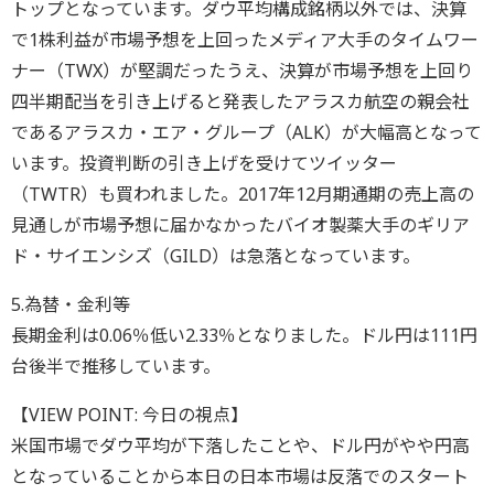
トップとなっています。ダウ平均構成銘柄以外では、決算
で1株利益が市場予想を上回ったメディア大手のタイムワー
ナー（TWX）が堅調だったうえ、決算が市場予想を上回り
四半期配当を引き上げると発表したアラスカ航空の親会社
であるアラスカ・エア・グループ（ALK）が大幅高となって
います。投資判断の引き上げを受けてツイッター
（TWTR）も買われました。2017年12月期通期の売上高の
見通しが市場予想に届かなかったバイオ製薬大手のギリア
ド・サイエンシズ（GILD）は急落となっています。
5.為替・金利等
長期金利は0.06％低い2.33％となりました。ドル円は111円
台後半で推移しています。
【VIEW POINT: 今日の視点】
米国市場でダウ平均が下落したことや、ドル円がやや円高
となっていることから本日の日本市場は反落でのスタート