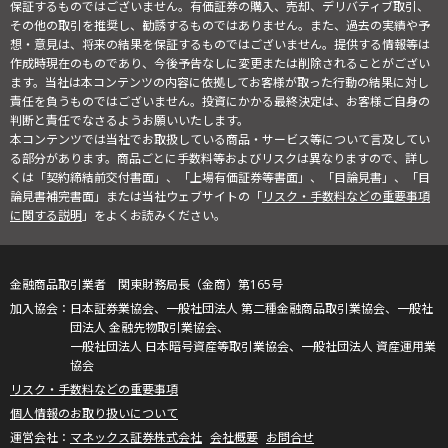
保証するものではございません。有価証券の購入、売却、デリバティブ取引、
その他の取引を推奨し、勧誘するものではありません。また、過去の実績や予
想・意見は、将来の結果を保証するものではございません。提供する情報等は
作成時現在のものであり、今後予告なしに変更または削除されることがござい
ます。当社は本コンテンツの内容に依拠してお客様が取った行動の結果に対し
責任を負うものではございません。投資にかかる最終決定は、お客様ご自身の
判断と責任でなさるようお願いいたします。
本コンテンツでは当社でお取扱している商品・サービス等について言及してい
る部分があります。商品ごとに手数料等およびリスクは異なりますので、詳し
くは「契約締結前交付書面」、「上場有価証券等書面」、「目論見書」、「目
論見書補完書面」または当社ウェブサイトの「
リスク・手数料などの重要事項
に関する説明
」をよくお読みください。
金融商品取引業者 関東財務局長（金商）第165号
日本証券業協会、一般社団法人 第二種金融商品取引業協会、一般社
団法人 金融先物取引業協会、
一般社団法人 日本暗号資産等取引業協会、一般社団法人 資産運用業
協会
リスク・手数料などの重要事項
個人情報のお取り扱いについて
マネックス証券株式会社
会社概要
お問合せ