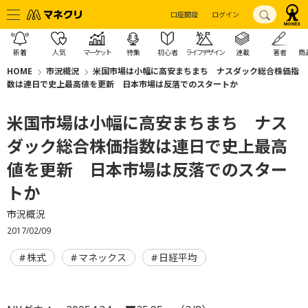
口座開設
ログイン
新着
人気
マーケット
特集
初心者
ライフデザイン
連載
著者
商
HOME
市況概況
米国市場は小幅に高安まちまち ナスダック総合株価指
数は連日で史上最高値を更新 日本市場は反落でのスタートか
米国市場は小幅に高安まちまち ナス
ダック総合株価指数は連日で史上最高
値を更新 日本市場は反落でのスター
トか
市況概況
2017/02/09
株式
マネックス
日経平均