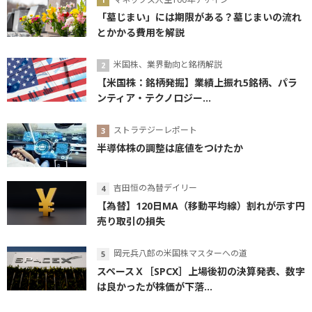
「墓じまい」には期限がある？墓じまいの流れ
とかかる費用を解説
米国株、業界動向と銘柄解説
【米国株：銘柄発掘】業績上振れ5銘柄、パラ
ンティア・テクノロジー...
ストラテジーレポート
半導体株の調整は底値をつけたか
吉田恒の為替デイリー
【為替】120日MA（移動平均線）割れが示す円
売り取引の損失
岡元兵八郎の米国株マスターへの道
スペースＸ［SPCX］上場後初の決算発表、数字
は良かったが株価が下落...