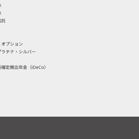
株
株
信託
・オプション
プラチナ・シルバー
確定拠出年金（iDeCo）