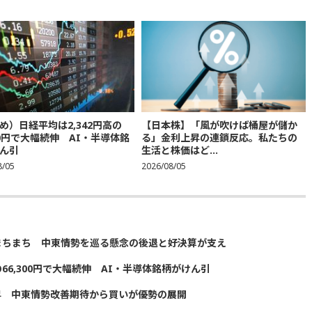
め）日経平均は2,342円高の
【日本株】「風が吹けば桶屋が儲か
300円で大幅続伸 AI・半導体銘
る」金利上昇の連鎖反応。私たちの
ん引
生活と株価はど...
8/05
2026/08/05
まちまち 中東情勢を巡る懸念の後退と好決算が支え
の66,300円で大幅続伸 AI・半導体銘柄がけん引
昇 中東情勢改善期待から買いが優勢の展開