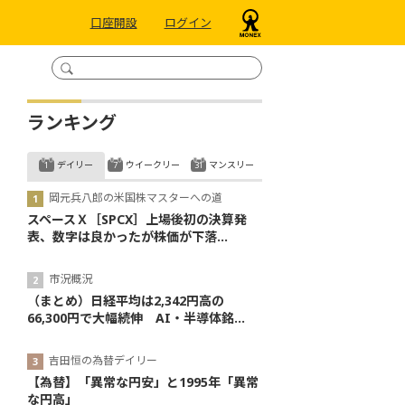
口座開設
ログイン
ランキング
デイリー
ウイークリー
マンスリー
岡元兵八郎の米国株マスターへの道
スペースＸ［SPCX］上場後初の決算発
表、数字は良かったが株価が下落...
市況概況
（まとめ）日経平均は2,342円高の
66,300円で大幅続伸 AI・半導体銘...
吉田恒の為替デイリー
【為替】「異常な円安」と1995年「異常
な円高」