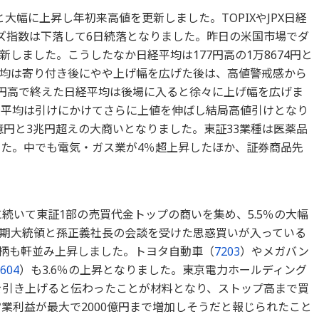
円と大幅に上昇し年初来高値を更新しました。TOPIXやJPX日経
ーズ指数は下落して6日続落となりました。昨日の米国市場でダ
しました。こうしたなか日経平均は177円高の1万8674円と
均は寄り付き後にやや上げ幅を広げた後は、高値警戒感から
2円高で終えた日経平均は後場に入ると徐々に上げ幅を広げま
経平均は引けにかけてさらに上値を伸ばし結局高値引けとなり
0億円と3兆円超えの大商いとなりました。東証33業種は医薬品
した。中でも電気・ガス業が4％超上昇したほか、証券商品先
続いて東証1部の売買代金トップの商いを集め、5.5％の大幅
期大統領と孫正義社長の会談を受けた思惑買いが入っている
柄も軒並み上昇しました。トヨタ自動車（
7203
）やメガバン
604
）も3.6％の上昇となりました。東京電力ホールディング
を引き上げると伝わったことが材料となり、ストップ高まで買
業利益が最大で2000億円まで増加しそうだと報じられたこと