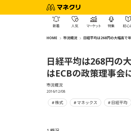
新着
人気
マーケット
特集
初心
HOME
市況概況
日経平均は268円の大幅高で
日経平均は268円の
はECBの政策理事会
市況概況
2016/12/08
株式
マネックス
日経平均
1.概況