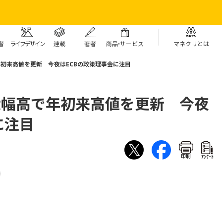
者
ライフデザイン
連載
著者
商
品・
サービス
マネクリとは
年初来高値を更新 今夜はECBの政策理事会に注目
大幅高で年初来高値を更新 今夜
に注目
印刷
ｱﾝｹｰﾄ