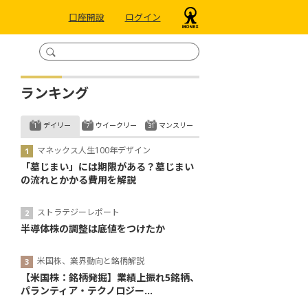
口座開設
ログイン
ランキング
デイリー
ウイークリー
マンスリー
マネックス人生100年デザイン
「墓じまい」には期限がある？墓じまい
の流れとかかる費用を解説
ストラテジーレポート
半導体株の調整は底値をつけたか
米国株、業界動向と銘柄解説
【米国株：銘柄発掘】業績上振れ5銘柄、
パランティア・テクノロジー...