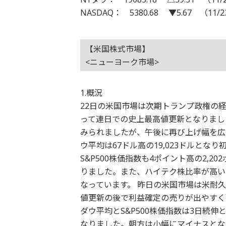
NASDAQ： 5380.68 ▼5.67 （11/
【米国株式市場】
<ニューヨーク市場>
1.概況
22日の米国市場は次期トランプ政権の
って連日での史上最高値更新となりまし
みられましたが、午後に再び上げ幅を広
ウ平均は67ドル高の19,023ドルとなり
S&P500株価指数も4ポイント高の2,2
りました。また、ハイテク株比率が高いナ
なっています。 昨日の米国市場は米耐
値更新の後で利益確定の売りが出やすく
ダウ平均とS&P500株価指数は3日続
なりました。朝方は小幅にマイナスとな