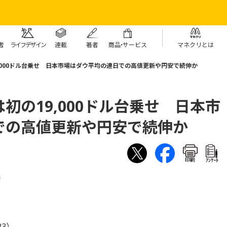
者
ライフデザイン
連載
著者
商
品・
サービス
マネクリとは
,000ドル台乗せ 日本市場はダウ平均の連日での高値更新や円安で続伸か
初の19,000ドル台乗せ 日本市
での高値更新や円安で続伸か
印刷
ｱﾝｹｰﾄ
23）