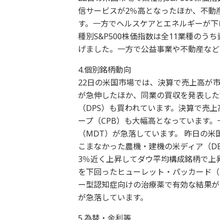
信サービスが2％高となったほか、不動
す。一方でヘルスケアとエネルギーが下
種別S&P500株価指数は全11業種の
げました。一方で公益事業や不動産など
4.個別銘柄動向
22日の米国市場では、決算で売上高が市
が急伸したほか、同業の買収を発表した
（DPS）も買われています。決算で売
ープ（CPB）も大幅高となっています
（MDT）が急落しています。 昨日の
こまなかった農機・建機の米ディア（D
3％近く上昇してダウ平均構成銘柄で上
を下回ったヒューレット・パッカード（
ー型認知症向けの治療薬で有効な結果が
が急落しています。
5.為替・金利等