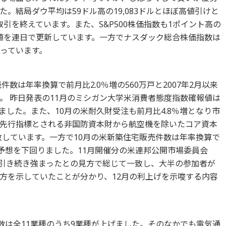
。結局ダウ平均は59ドル高の19,083ドルとほぼ高値引けと
引を終えています。また、S&P500株価指数も1ポイント高の
高値を連日で更新しています。一方でナスダック総合株価指数は
なっています。
件数は年率換算で前月比2.0％増の560万戸と2007年2月以来
。 昨日発表の11月のミシガン大学米消費者態度指数確報値は
りました。また、10月の米耐久財受注も前月比4.8％増となり市
先行指標とされる非国防資本財から航空機を除いたコア資本
致しています。一方で10月の米新築住宅販売件数は年率換算で
市場予想を下回りました。11月開催分の米連邦公開市場委員会
が引き続き強まったとの見方で総じて一致し、大半の参加者が
方を示していたことが分かり、12月の利上げを示唆する内容
価指数は全11業種のうち9業種が上げました。そのなかでも電気通