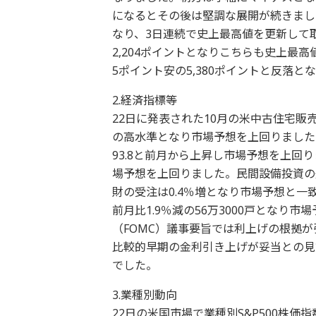
になるとその後は堅調な展開が続きました
なり、3日連続で史上最高値を更新して取
2,204ポイントとなりこちらも史上最
5ポイント安の5,380ポイントと反落と
2.経済指標等
22日に発表された10月の米中古住宅販売
の高水準となり市場予想を上回りました
93.8と前月から上昇し市場予想を上回
場予想を上回りました。民間設備投資の
財の受注は0.4％増となり市場予想と一
前月比1.9％減の56万3000戸となり
（FOMC）議事要旨では利上げの根拠
比較的早期の金利引き上げが妥当との見
でした。
3.業種別動向
22日の米国市場で業種別S&P500株