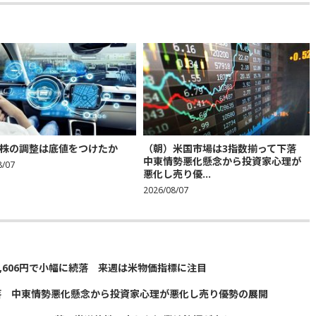
株の調整は底値をつけたか
（朝）米国市場は3指数揃って下落
中東情勢悪化懸念から投資家心理が
8/07
悪化し売り優...
2026/08/07
5,606円で小幅に続落 来週は米物価指標に注目
落 中東情勢悪化懸念から投資家心理が悪化し売り優勢の展開