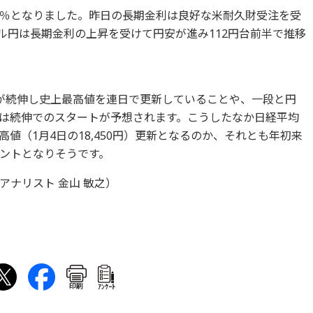
31％となりました。昨日の長期金利は良好な米耐久財受注を受
。ドル円は長期金利の上昇を受けて円安が進み112円台前半で推移
数が続伸し史上最高値を連日で更新していることや、一段と円
は続伸でのスタートが予想されます。こうしたなか日経平均
値（1月4日の18,450円）更新となるのか、それとも年初来
ントとなりそうです。
ナリスト 金山 敏之）
印刷
ｱﾝｹｰﾄ