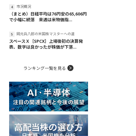
市況概況
（まとめ）日経平均は76円安の65,606円
で小幅に続落 来週は米物価指...
岡元兵八郎の米国株マスターへの道
スペースＸ［SPCX］上場後初の決算発
表、数字は良かったが株価が下落...
ランキング一覧を見る