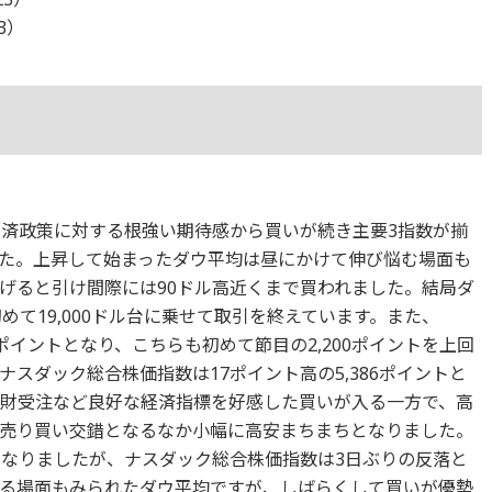
23）
経済政策に対する根強い期待感から買いが続き主要3指数が揃
た。上昇して始まったダウ平均は昼にかけて伸び悩む場面も
げると引け間際には90ドル高近くまで買われました。結局ダ
初めて19,000ドル台に乗せて取引を終えています。また、
02ポイントとなり、こちらも初めて節目の2,200ポイントを上回
スダック総合株価指数は17ポイント高の5,386ポイントと
久財受注など良好な経済指標を好感した買いが入る一方で、高
売り買い交錯となるなか小幅に高安まちまちとなりました。
伸となりましたが、ナスダック総合株価指数は3日ぶりの反落と
る場面もみられたダウ平均ですが、しばらくして買いが優勢