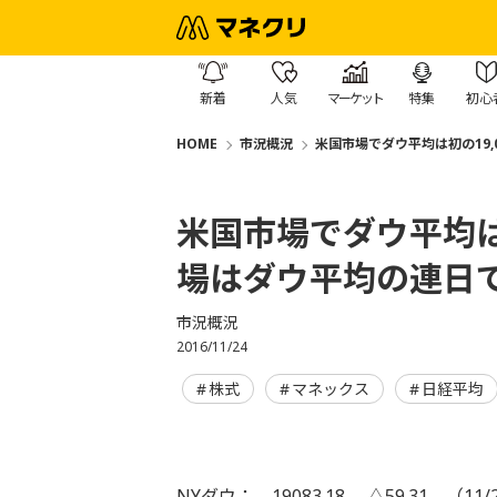
新着
人気
マーケット
特集
初心
HOME
市況概況
米国市場でダウ平均は初の19
米国市場でダウ平均は
場はダウ平均の連日
市況概況
2016/11/24
株式
マネックス
日経平均
NYダウ： 19083.18 △59.31 （11/