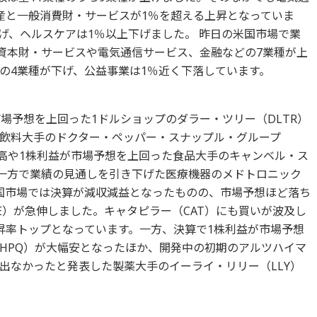
産と一般消費財・サービスが1％を超える上昇となっていま
げ、ヘルスケアは1％以上下げました。 昨日の米国市場で業
うち資本財・サービスや電気通信サービス、金融などの7業種が上
の4業種が下げ、公益事業は1％近く下落しています。
場予想を上回った1ドルショップのダラー・ツリー（DLTR）
飲料大手のドクター・ペッパー・スナップル・グループ
上高や1株利益が市場予想を上回った食品大手のキャンベル・ス
。一方で業績の見通しを引き下げた医療機器のメドトロニック
米国市場では決算が減収減益となったものの、市場予想ほど落ち
E）が急伸しました。キャタピラー（CAT）にも買いが波及し
昇率トップとなっています。一方、決算で1株利益が市場予想
HPQ）が大幅安となったほか、開発中の初期のアルツハイマ
出なかったと発表した製薬大手のイーライ・リリー（LLY）