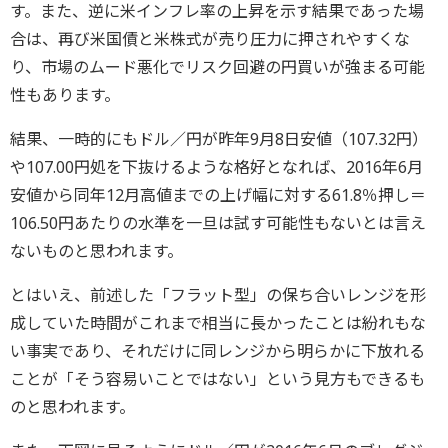
す。また、逆に米インフレ率の上昇を示す結果であった場
合は、再び米国債と米株式が売り圧力に押されやすくな
り、市場のムード悪化でリスク回避の円買いが強まる可能
性もあります。
結果、一時的にもドル／円が昨年9月8日安値（107.32円）
や107.00円処を下抜けるような格好となれば、2016年6月
安値から同年12月高値までの上げ幅に対する61.8％押し＝
106.50円あたりの水準を一旦は試す可能性もないとは言え
ないものと思われます。
とはいえ、前述した「フラット型」の保ち合いレンジを形
成していた時間がこれまで相当に長かったことは紛れもな
い事実であり、それだけに同レンジから明らかに下放れる
ことが「そう容易いことではない」という見方もできるも
のと思われます。