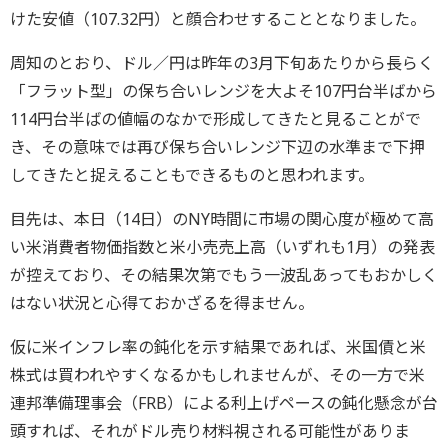
けた安値（107.32円）と顔合わせすることとなりました。
周知のとおり、ドル／円は昨年の3月下旬あたりから長らく
「フラット型」の保ち合いレンジを大よそ107円台半ばから
114円台半ばの値幅のなかで形成してきたと見ることがで
き、その意味では再び保ち合いレンジ下辺の水準まで下押
してきたと捉えることもできるものと思われます。
目先は、本日（14日）のNY時間に市場の関心度が極めて高
い米消費者物価指数と米小売売上高（いずれも1月）の発表
が控えており、その結果次第でもう一波乱あってもおかしく
はない状況と心得ておかざるを得ません。
仮に米インフレ率の鈍化を示す結果であれば、米国債と米
株式は買われやすくなるかもしれませんが、その一方で米
連邦準備理事会（FRB）による利上げペースの鈍化懸念が台
頭すれば、それがドル売り材料視される可能性がありま