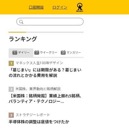
口座開設
ログイン
ランキング
デイリー
ウイークリー
マンスリー
マネックス人生100年デザイン
「墓じまい」には期限がある？墓じまい
の流れとかかる費用を解説
米国株、業界動向と銘柄解説
【米国株：銘柄発掘】業績上振れ5銘柄、
パランティア・テクノロジー...
ストラテジーレポート
半導体株の調整は底値をつけたか