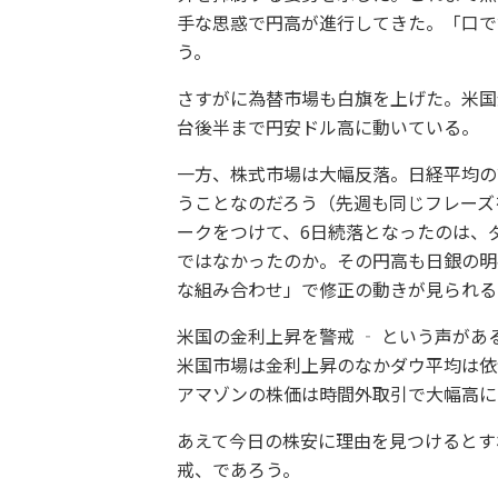
手な思惑で円高が進行してきた。「口で
う。
さすがに為替市場も白旗を上げた。米国
台後半まで円安ドル高に動いている。
一方、株式市場は大幅反落。日経平均の
うことなのだろう（先週も同じフレーズを
ークをつけて、6日続落となったのは、
ではなかったのか。その円高も日銀の明
な組み合わせ」で修正の動きが見られる
米国の金利上昇を警戒 ‐ という声が
米国市場は金利上昇のなかダウ平均は依
アマゾンの株価は時間外取引で大幅高に
あえて今日の株安に理由を見つけるとす
戒、であろう。