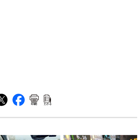
印刷
ｱﾝｹｰﾄ