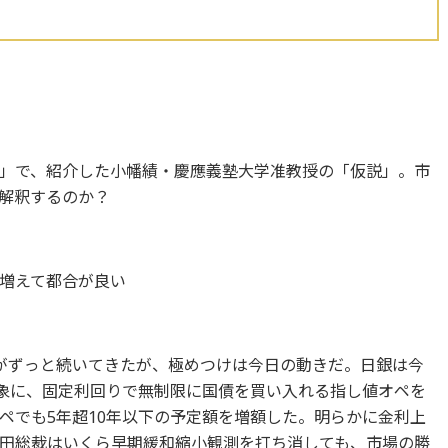
」で、紹介した小幡績・慶應義塾大学准教授の「仮説」。市
解釈するのか？
増えて都合が良い
がずっと続いてきたが、極めつけは今日の動きだ。日銀は今
対象に、固定利回りで無制限に国債を買い入れる指し値オペを
ペでも5年超10年以下の予定額を増額した。明らかに金利上
田総裁はいくら早期緩和縮小観測を打ち消しても、市場の勝