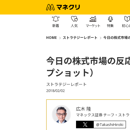
新着
人気
マーケット
特集
初心
HOME
ストラテジーレポート
今日の株式市場
今日の株式市場の反
プショット）
ストラテジーレポート
2018/02/02
広木 隆
マネックス証券 チーフ・ストラ
@TakashiHiroki