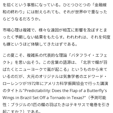
を招くという事態になっている。ひとつひとつの「金融緩
和の終わり」には耐えられても、それが世界中で重なった
らどうなるだろうか。
市場心理は複雑で、様々な遠因が相互に影響を及ぼすとま
ったく予期しない結果をもたらす。われわれは、それを何度
も嫌というほど体験してきたはずである。
この夏こそ、複雑系の代表的な理論「バタフライ・エフェ
クト」を思い出そう。この言葉の語源は、「北京で蝶が羽
ばたくとニューヨークで嵐が起こる」というものから来て
いるのだが、大元のオリジナルは気象学者のエドワード・
ローレンツが1972年にアメリカ科学振興協会で行った講演
のタイトル"Predictability: Does the Flap of a Butterfly's
Wings in Brazil Set Off a Tornado in Texas?"（予測可能
性：ブラジルの1匹の蝶の羽ばたきはテキサスで竜巻を引き
起こすか？）である。