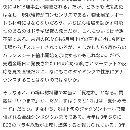
夜にはECB理事会が開催される。だが、どちらも政策変更
はなし、現状維持がコンセンサスである。物価展望レポー
トも材料にはならないだろう。いちばん相場を動かす可能
性のあるのはドラギ総裁の発言だが、これについては予想
不能である。来週のFOMCも6月利上げの直後だけに今回は
市場から「スルー」されているが、もしかしたら9月からの
バランスシート縮小開始を示唆するかもしれない。だが、
先週金曜日に発表されたCPIの伸びの鈍さとマーケットの反
応を見た直後だけに、なにもこのタイミングで性急にアナ
ウンスすることはないのではないか。
そうなると、市場は材料難で本当に「夏枯れ」となる。問
題は「いつまで」か、だが、ずばりあと1カ月は「夏休みモ
ード」だろう。すなわち、8月下旬のジャクソンホールで開
催される金融シンポジウムまでである。今年は3年ぶりに
ECBのドラギ総裁が出席し講演すると報じられている。3年