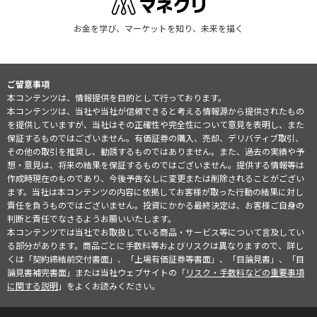
お金を学び、マーケットを知り、未来を描く
ご留意事項
本コンテンツは、情報提供を目的として行っております。
本コンテンツは、当社や当社が信頼できると考える情報源から提供されたもの
を提供していますが、当社はその正確性や完全性について意見を表明し、また
保証するものではございません。有価証券の購入、売却、デリバティブ取引、
その他の取引を推奨し、勧誘するものではありません。また、過去の実績や予
想・意見は、将来の結果を保証するものではございません。提供する情報等は
作成時現在のものであり、今後予告なしに変更または削除されることがござい
ます。当社は本コンテンツの内容に依拠してお客様が取った行動の結果に対し
責任を負うものではございません。投資にかかる最終決定は、お客様ご自身の
判断と責任でなさるようお願いいたします。
本コンテンツでは当社でお取扱している商品・サービス等について言及してい
る部分があります。商品ごとに手数料等およびリスクは異なりますので、詳し
くは「契約締結前交付書面」、「上場有価証券等書面」、「目論見書」、「目
論見書補完書面」または当社ウェブサイトの「
リスク・手数料などの重要事項
に関する説明
」をよくお読みください。