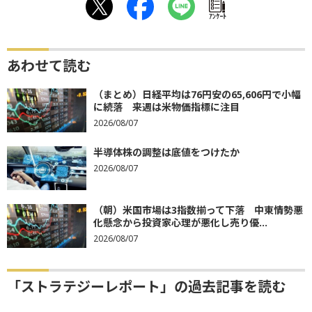
ｱﾝｹｰﾄ
あわせて読む
（まとめ）日経平均は76円安の65,606円で小幅
に続落 来週は米物価指標に注目
2026/08/07
半導体株の調整は底値をつけたか
2026/08/07
（朝）米国市場は3指数揃って下落 中東情勢悪
化懸念から投資家心理が悪化し売り優...
2026/08/07
「ストラテジーレポート」の過去記事を読む