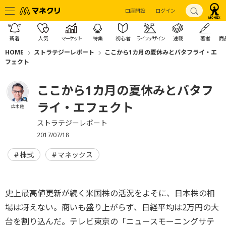
口座開設
ログイン
新着
人気
マーケット
特集
初心者
ライフデザイン
連載
著者
商
HOME
ストラテジーレポート
ここから1カ月の夏休みとバタフライ・エ
フェクト
ここから1カ月の夏休みとバタフ
ライ・エフェクト
広木 隆
ストラテジーレポート
2017/07/18
株式
マネックス
史上最高値更新が続く米国株の活況をよそに、日本株の相
場は冴えない。商いも盛り上がらず、日経平均は2万円の大
台を割り込んだ。テレビ東京の「ニュースモーニングサテ