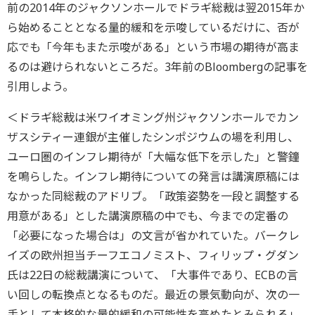
前の2014年のジャクソンホールでドラギ総裁は翌2015年か
ら始めることとなる量的緩和を示唆しているだけに、否が
応でも「今年もまた示唆がある」という市場の期待が高ま
るのは避けられないところだ。3年前のBloombergの記事を
引用しよう。
＜ドラギ総裁は米ワイオミング州ジャクソンホールでカン
ザスシティー連銀が主催したシンポジウムの場を利用し、
ユーロ圏のインフレ期待が「大幅な低下を示した」と警鐘
を鳴らした。インフレ期待についての発言は講演原稿には
なかった同総裁のアドリブ。「政策姿勢を一段と調整する
用意がある」とした講演原稿の中でも、今までの定番の
「必要になった場合は」の文言が省かれていた。バークレ
イズの欧州担当チーフエコノミスト、フィリップ・グダン
氏は22日の総裁講演について、「大事件であり、ECBの言
い回しの転換点となるものだ。最近の景気動向が、次の一
手として本格的な量的緩和の可能性を高めたとみられる」