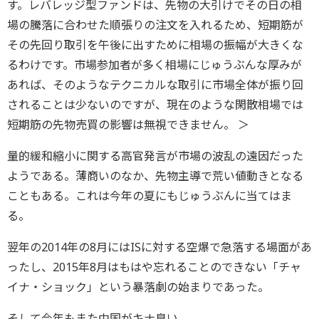
す。レバレッジ型ファンドは、先物の大引けでその日の相
場の騰落に合わせた順張りの注文を入れるため、短期筋が
その先回り取引を午後に出すために相場の振幅が大きくな
るわけです。市場参加者が多く相場にじゅうぶんな厚みが
あれば、そのようなテクニカルな取引に市場全体が振り回
されることは少ないのですが、現在のような閑散相場では
短期筋の先物売買の影響は無視できません。 ＞
量的緩和縮小に関する高官発言が市場の波乱の遠因だった
ようである。薄商いのなか、先物主導で荒い値動きとなる
こともある。これは今年の夏にもじゅうぶんに当てはま
る。
翌年の2014年の8月にはISに対する空爆で急落する場面があ
ったし、2015年8月はもはや忘れることのできない「チャ
イナ・ショック」という暴落劇の始まりであった。
そして今年もまた中国がキナ臭い。