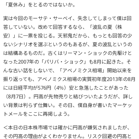
「夏休み」をとるのではないか。
実は今回のモーサテ・サーベイ、失念してしまって僕は回
答していない。改めて回答するなら、「波乱の夏（株
安）」に一票を投じる。天邪鬼だから、もっとも回答の少
ないシナリオを選ぶというのもあるが、夏の波乱というの
は結構あるものだ。古くはリーマン・ショックの先駆けと
なった2007年の「パリバ・ショック」も8月に起きた。そ
んな古い話をしないで、「アベノミクス相場」開始以来を
振り返っても、アベノミクス相場の実質初年度2013年の8月
には日経平均が576円（4％）安と急落したことがあった
（8月7日）。円高が先物売りと結びついたようだが、詳し
い背景は判らず仕舞い。その日、僕自身が書いたマーケッ
トメールをここに再掲しよう。
＜本日の日本株市場では確かに円高が嫌気されましたが、
その円高の理由がよくわかりません。リスク回避の円高と