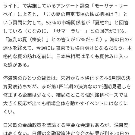
ライト」で実施しているアンケート調査「モーサテ・サー
ベイ」によると、「この夏の東京市場の株式相場は？」と
いう質問に対して、53％の市場関係者が「夏枯れ」と回答
している（ちなみに、「サマーラリー」との回答が31％、
「波乱の夏（株安）」との答えが17％だった）。海の日の3
連休を終えて、今週には関東でも梅雨明けとなるだろう。本
格的な夏の訪れを前に、日本株相場は早くも夏休みに入っ
た感がある。
停滞感のひとつの背景は、来週から本格化する4-6月期の決
算発表待ちだが、まだ第1四半期の決算なので通期見通しを
修正する企業は少なく、結局のところ個別銘柄ベースでは
大きく反応が出ても相場全体を動かすイベントにはなりに
くい。
日米欧の金融政策を議論する重要な会議もあるが、注目度
は高くない。日銀の金融政策決定会合の結果が判る20日の