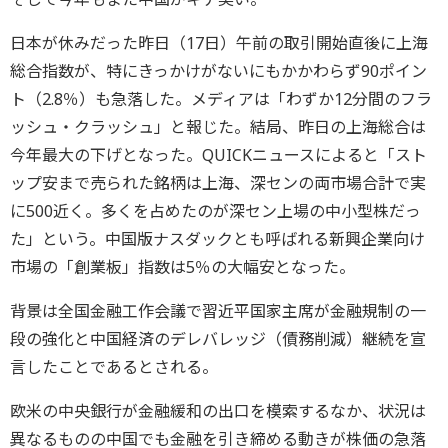
日本が休みだった昨日（17日）午前の取引開始直後に上海
総合指数が、特にきっかけがないにもかかわらず90ポイン
ト（2.8％）も急落した。メディアは「わずか12分間のフラ
ッシュ・クラッシュ」と報じた。結局、昨日の上海総合は
今年最大の下げとなった。QUICKニュースによると「スト
ップ安まで売られた銘柄は上海、深センの両市場合計で実
に500近く。多くを占めたのが深セン上場の中小型株だっ
た」という。中国版ナスダックとも呼ばれる新興企業向け
市場の「創業板」指数は5％の大幅安となった。
背景は全国金融工作会議で習近平国家主席が金融規制の一
段の強化と中国経済のデレバレッジ（債務削減）継続を宣
言したことであるとされる。
欧米の中央銀行が金融緩和の出口を模索するなか、状況は
異なるものの中国でも金融を引き締める動きが株価の急落