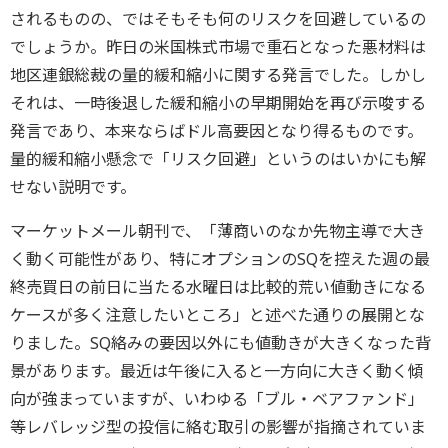
されるものの、ではそもそも何のリスクを回避しているの
でしょうか。昨日の米国株式市場で重石となった悪材料は
地区連銀総裁の量的緩和縮小に関する発言でした。しかし
それは、一時後退した緩和縮小の早期開始を再び示唆する
発言であり、本来ならばドル高要因となり得るものです。
量的緩和縮小懸念で「リスク回避」というのはいかにも解
せない説明です。
マーケットメール朝刊で、「薄商いのなか先物主導で大き
く動く可能性があり、特にオプションのSQを控えた週の最
終売買日の前日に当たる水曜日は比較的荒い値動きになる
ケースが多く注意したいところ」と述べた通りの展開とな
りました。SQ絡みの要因以外にも値動きが大きくなった背
景があります。最近は午後に入ると一方向に大きく動く傾
向が強まっていますが、いわゆる「ブル・ベアファンド」
等レバレッジ型の投信に絡む取引の影響が指摘されていま