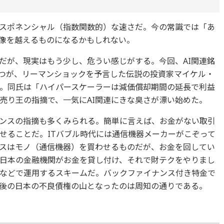
スポネンシャル（指数関数的）な速さだ。今の常識では「あ
像を越えるものになるかもしれない。
だが、現実はもう少し、危うい感じがする。今回、AI関連銘
つが、リーマンショックを予言した伝説の投資家マイケル・
る。同氏は「ハイパースケーラーは減価償却期間の延長で利益
売り王の指摘で、一気にAI関連にきな臭さが漂い始めた。
ナンスの指摘も多くみられる。簡単に言えば、お金がない取引
せることだ。ITバブル時代には通信機器メーカーがこぞって
スはモノ（通信機器）を買わせるものだが、お金を回してい
日本の金融機関がお金を貸し付け、それで財テクをやりまし
などで運用するスキームだ。バックファイナンス付き特金で
後の日本の不良債権の山となったのは周知の通りである。