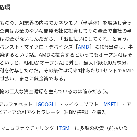
循環
いものの、AI業界の内輪でカネやモノ（半導体）を融通し合っ
企業はお金のないAI開発会社に投資してその資金で自社の半
今はお金がないもんだから、「出世払いにしてくれ」と言う。
ドバンスト・マイクロ・デバイシズ［
AMD
］に10%出資し、半
築するという話。AMDに投資するといってもオープンAIはそ
いうと、AMDがオープンAIに対し、最大1億6000万株分、
利を付与したのだ。その条件は将来1株あたり1セントでAMD
世払い、まさに錬金術である。
内輪の巨大な資金循環を生んでいるのは確かだろう。
アルファベット［
GOOGL
］・マイクロソフト［
MSFT
］・ア
ヌビディアのAIアクセラレータ（HBM搭載）を購入
・マニュファクチャリング［
TSM
］に多額の投資（前払い契