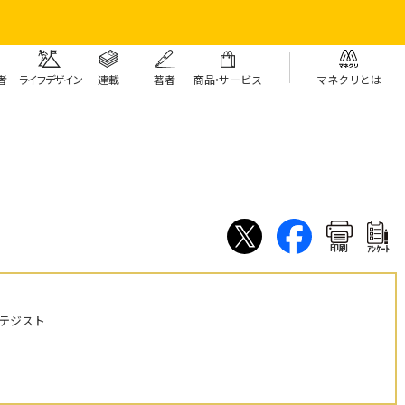
者
ライフデザイン
連載
著者
商
品・
サービス
マネクリとは
印刷
ｱﾝｹｰﾄ
テジスト