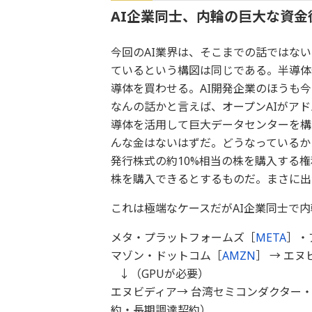
AI企業同士、内輪の巨大な資金
今回のAI業界は、そこまでの話ではな
ているという構図は同じである。半導体
導体を買わせる。AI開発企業のほうも
なんの話かと言えば、オープンAIがア
導体を活用して巨大データセンターを構
んな金はないはずだ。どうなっているかと
発行株式の約10%相当の株を購入する権
株を購入できるとするものだ。まさに出
これは極端なケースだがAI企業同士で
メタ・プラットフォームズ［
META
］・
マゾン・ドットコム［
AMZN
］ → エ
↓（GPUが必要）
エヌビディア→ 台湾セミコンダクター
約・長期調達契約）