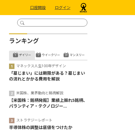
口座開設
ログイン
ランキング
デイリー
ウイークリー
マンスリー
マネックス人生100年デザイン
「墓じまい」には期限がある？墓じまい
の流れとかかる費用を解説
米国株、業界動向と銘柄解説
【米国株：銘柄発掘】業績上振れ5銘柄、
パランティア・テクノロジー...
ストラテジーレポート
半導体株の調整は底値をつけたか