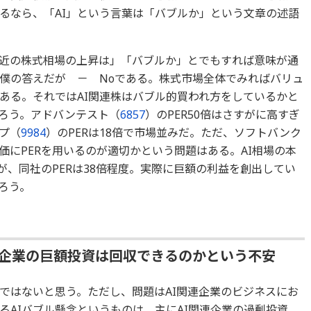
るなら、「AI」という言葉は「バブルか」という文章の述語
最近の株式相場の上昇は」「バブルか」とでもすれば意味が通
僕の答えだが － Noである。株式市場全体でみればバリュ
ある。それではAI関連株はバブル的買われ方をしているかと
ろう。アドバンテスト（
6857
）のPER50倍はさすがに高すぎ
プ（
9984
）のPERは18倍で市場並みだ。ただ、ソフトバンク
にPERを用いるのが適切かという問題はある。AI相場の本
が、同社のPERは38倍程度。実際に巨額の利益を創出してい
ろう。
連企業の巨額投資は回収できるのかという不安
ではないと思う。ただし、問題はAI関連企業のビジネスにお
るAIバブル懸念というものは、主にAI関連企業の過剰投資、