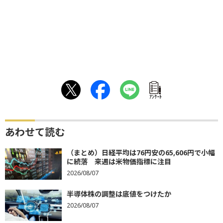
ｱﾝｹｰﾄ
あわせて読む
（まとめ）日経平均は76円安の65,606円で小幅
に続落 来週は米物価指標に注目
2026/08/07
半導体株の調整は底値をつけたか
2026/08/07