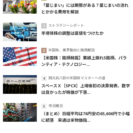
「墓じまい」には期限がある？墓じまいの流れ
とかかる費用を解説
ストラテジーレポート
半導体株の調整は底値をつけたか
米国株、業界動向と銘柄解説
【米国株：銘柄発掘】業績上振れ5銘柄、パラ
ンティア・テクノロジー...
岡元兵八郎の米国株マスターへの道
スペースＸ［SPCX］上場後初の決算発表、数字
は良かったが株価が下落...
市況概況
（まとめ）日経平均は76円安の65,606円で小幅
に続落 来週は米物価指...