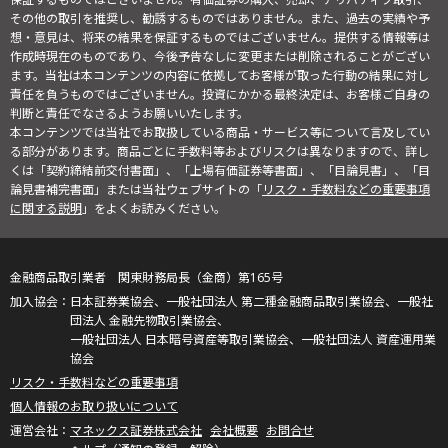
その他の取引を推奨し、勧誘するものではありません。また、過去の実績や予
想・意見は、将来の結果を保証するものではございません。提供する情報等は
作成時現在のものであり、今後予告なしに変更または削除されることがござい
ます。当社は本コンテンツの内容に依拠してお客様が取った行動の結果に対し
責任を負うものではございません。投資にかかる最終決定は、お客様ご自身の
判断と責任でなさるようお願いいたします。
本コンテンツでは当社でお取扱している商品・サービス等について言及してい
る部分があります。商品ごとに手数料等およびリスクは異なりますので、詳し
くは「契約締結前交付書面」、「上場有価証券等書面」、「目論見書」、「目
論見書補完書面」または当社ウェブサイトの「
リスク・手数料などの重要事項
に関する説明
」をよくお読みください。
金融商品取引業者 関東財務局長（金商）第165号
日本証券業協会、一般社団法人 第二種金融商品取引業協会、一般社
団法人 金融先物取引業協会、
一般社団法人 日本暗号資産等取引業協会、一般社団法人 資産運用業
協会
リスク・手数料などの重要事項
個人情報のお取り扱いについて
マネックス証券株式会社
会社概要
お問合せ