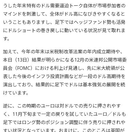
うした年末特有のドル需要逼迫トーク自体が市場参加者の
マインドを刺激して、全体がドル高になびきやすくなると
いうこともありますし、足下ではヘッジファンド勢も活発
にドルショートの巻き戻しに動いている状況が見て取れま
す。
加えて、今年の年末は米税制改革法案の年内成立期待や、
本日（13日）結果が明らかになる12月の米連邦公開市場委
員会（FOMC）における利上げ見通し、先に米大統領が公
表した今後のインフラ投資計画などが一段のドル高期待を
演出しており、結果的に足下でドルは基本強気の展開を続
けています。
逆に、この時期のユーロは対ドルでの売りに押されやす
く、11月下旬まで一定の戻りを試していたユーロ／ドルも
足下ではロング勢のポジション調整に伴う売りに押されや
すい状況となっています。おまけに、このところは英国が