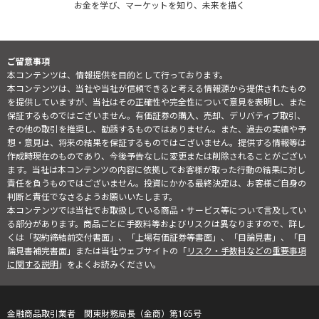
お金を学び、マーケットを知り、未来を描く
ご留意事項
本コンテンツは、情報提供を目的として行っております。
本コンテンツは、当社や当社が信頼できると考える情報源から提供されたもの
を提供していますが、当社はその正確性や完全性について意見を表明し、また
保証するものではございません。有価証券の購入、売却、デリバティブ取引、
その他の取引を推奨し、勧誘するものではありません。また、過去の実績や予
想・意見は、将来の結果を保証するものではございません。提供する情報等は
作成時現在のものであり、今後予告なしに変更または削除されることがござい
ます。当社は本コンテンツの内容に依拠してお客様が取った行動の結果に対し
責任を負うものではございません。投資にかかる最終決定は、お客様ご自身の
判断と責任でなさるようお願いいたします。
本コンテンツでは当社でお取扱している商品・サービス等について言及してい
る部分があります。商品ごとに手数料等およびリスクは異なりますので、詳し
くは「契約締結前交付書面」、「上場有価証券等書面」、「目論見書」、「目
論見書補完書面」または当社ウェブサイトの「
リスク・手数料などの重要事項
に関する説明
」をよくお読みください。
金融商品取引業者 関東財務局長（金商）第165号