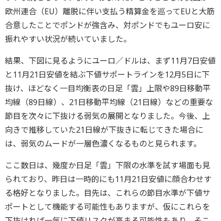
欧州連合（EU）離脱に伴い支払う精算金を巡ってEUと大筋
合意したことでポンドが強含み、対ポンドでもユーロ安に
振れやすい状況が続いていました。
結果、下図に見るようにユーロ／ドルは、まず11月7日安値
と11月21日安値を結ぶ下値サポートラインを12月5日に下
抜け、ほどなく一目均衡表の日足「雲」上限や89日移動平
均線（89日線）、21日移動平均線（21日線）などの重要な
節目を次々に下抜ける弱気の展開となりました。今後、上
向きで推移していた21日線が下抜きに転じてきた場合に
は、弱気のムードが一層色濃くなるものと見られます。
ここ数日は、幾度か日足「雲」下限の水準を試す場面も見
られており、昨日は一時的にも11月21日安値に顔合わせす
る格好となりました。目先は、これらの節目水準が下値サ
ポートとして機能する可能性もありますが、仮にこれらを
下抜ければ一気に下値リスクが高まる可能性もあり、そこ