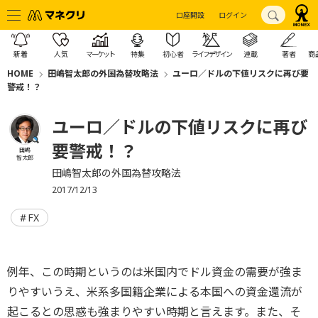
口座開設
ログイン
新着
人気
マーケット
特集
初心者
ライフデザイン
連載
著者
商
HOME
田嶋智太郎の外国為替攻略法
ユーロ／ドルの下値リスクに再び要
警戒！？
ユーロ／ドルの下値リスクに再び
要警戒！？
田嶋
智太郎
田嶋智太郎の外国為替攻略法
2017/12/13
FX
例年、この時期というのは米国内でドル資金の需要が強ま
りやすいうえ、米系多国籍企業による本国への資金還流が
起こるとの思惑も強まりやすい時期と言えます。また、そ