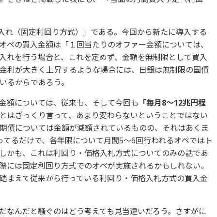
買入れ（固定利回り方式）」である。今回から新たに導入する
オペの買入金額は「１回当たりのオファー金額については、
入れを行う場合と、これを定めず、金額を無制限として買入
金利が大きく上昇するような場合には、日銀は無制限の国債
いるからであろう。
金額については、従来も、そして今回も
「毎月8～12兆円程
とはざっくり言って、あまり変わらないということではない
期債については金額が減額されているものの、それはあくま
ってるだけで、各年限について月間5～6回行われるオペではト
しかも、これは利回り・価格入札方式についてのみの話であ
際には固定利回り方式でのオペが実施されるかもしれない。
踏まえて従来から行っている利回り・価格入札方式の買入金
だなんだと騒ぐのはどう考えても見当違いだろう。さすがに