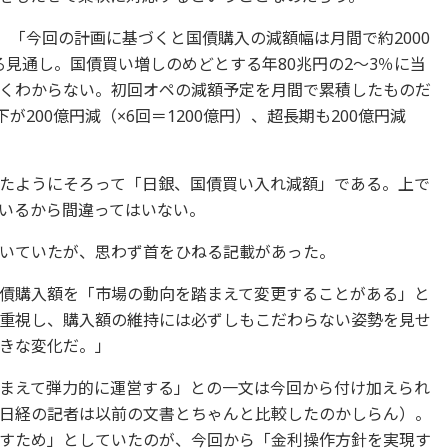
、「今回の計画に基づくと国債購入の減額幅は月間で約2000
見通し。国債買い増しのめどとする年80兆円の2～3％に当
くわからない。初回オペの減額予定を月間で累積したものだ
が200億円減（×6回＝1200億円）、超長期も200億円減
たようにそろって「日銀、国債買い入れ減額」である。上で
いるから間違ってはいない。
いていたが、思わず首をひねる記載があった。
債購入額を「市場の動向を踏まえて変更することがある」と
重視し、購入額の維持には必ずしもこだわらない姿勢を見せ
きな変化だ。」
まえて弾力的に運営する」との一文は今回から付け加えられ
日経の記者は以前の文書とちゃんと比較したのかしらん）。
すため」としていたのが、今回から「金利操作方針を実現す