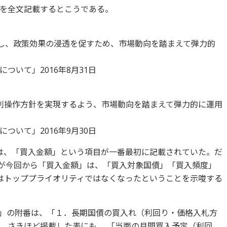
を全文記載するとこうである。
だし、政策効果の浸透を促すため、市場動向を踏まえて弾力的
ついて」2016年8月31日
金利操作方針を実現するよう、市場動向を踏まえて弾力的に運用
ついて」2016年9月30日
は、「買入金額」という項目が一番最初に記載されていた。だ
れが今回から「買入金額」は、「買入対象国債」「買入頻度」
はトッププライオリティではなくなったということを示唆する
1.」の附番は、「１．長期国債の買入れ（利回り・価格入札方
。さきほど掲載した表にも、 「当面の月間買入予定（利回