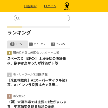
口座開設
ログイン
ランキング
デイリー
ウイークリー
マンスリー
岡元兵八郎の米国株マスターへの道
スペースＸ［SPCX］上場後初の決算発
表、数字は良かったが株価が下落...
モトリーフール米国株情報
【米国株動向】AIスーパーサイクル第2
幕、AIインフラ投資拡大で恩恵...
市況概況
（朝）米国市場では主要3指数がまちま
ち 中東情勢を巡る懸念の後退...