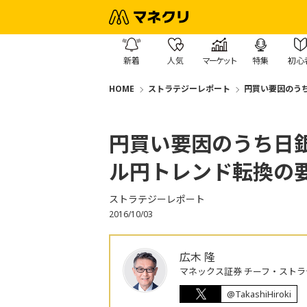
新着
人気
マーケット
特集
初心
HOME
ストラテジーレポート
円買い要因のう
円買い要因のうち日
ル円トレンド転換の
ストラテジーレポート
2016/10/03
広木 隆
マネックス証券 チーフ・ストラ
@TakashiHiroki