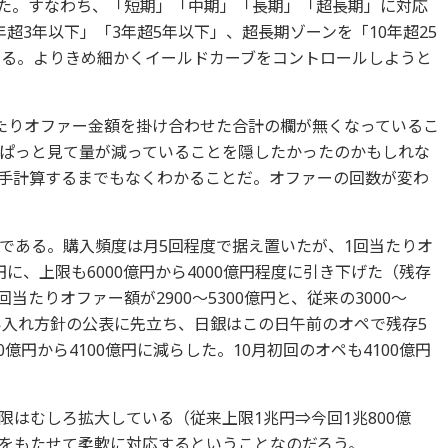
だった。すなわち、「短期」「中期」「長期」「超長期」に対応
超3年以下」「3年超5年以下」、超長期ゾーンを「10年超25
いる。よりきめ細かくイールドカーブをコントロールしようと
たりオファー金額を掛け合わせた合計の欄が無くなっているこ
ぱっと見て量が減っていることを隠したかったのかもしれな
手計算するまでもなくわかることだ。オファーの回数が変わ
である。購入頻度は月5回程度で据え置いたが、1回当たりオ
億円に、上限も6000億円から4000億円程度に引き下げた（残存
当たりオファー額が2900～5300億円と、従来の3000～
い入れ方針の公表に先立ち、日銀はこの日午前のオペで残存5
0億円から4100億円に減らした。10月初回のオペも4100億円
はむしろ拡大している（従来上限1兆円⇒今回1兆800億
をもたせて柔軟に対応するということなのだろう。