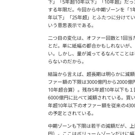
下」「5年超10年以下」「10年超」
する年限だ。今回から中期ゾーンを「1年
年以下」「25年超」とふたつに分けて
いう意思表示である。
二つ目の変化は、オファー回数と1回当
とだ。単に紙幅の都合かもしれないが、
い。しかし、量が減ってるなんてことは
らないのだから。
結論から言えば、超長期は明らかに減額
ファー額の下限は3000億円から2000
10年超合算）。残存5年超10年以下も１回
6000億円に比べて減額されている。買
年超10年以下のオファー額を従来の430
の予定とされている。
中期ゾーンも下限は若干の減額だが、上限
円）。ここはボリュームゾーンだけに幅