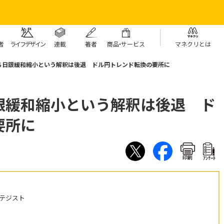
者
ライフデザイン
連載
著者
商
品・
サービス
マネクリとは
ち日銀緩和縮小という解釈は後退 ドル円トレンド転換の要所に
銀緩和縮小という解釈は後退 ド
要所に
印刷
ｱﾝｹｰﾄ
テジスト