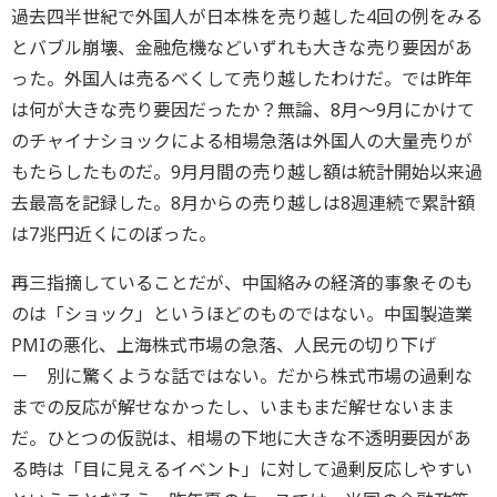
過去四半世紀で外国人が日本株を売り越した4回の例をみる
とバブル崩壊、金融危機などいずれも大きな売り要因があ
った。外国人は売るべくして売り越したわけだ。では昨年
は何が大きな売り要因だったか？無論、8月～9月にかけて
のチャイナショックによる相場急落は外国人の大量売りが
もたらしたものだ。9月月間の売り越し額は統計開始以来過
去最高を記録した。8月からの売り越しは8週連続で累計額
は7兆円近くにのぼった。
再三指摘していることだが、中国絡みの経済的事象そのも
のは「ショック」というほどのものではない。中国製造業
PMIの悪化、上海株式市場の急落、人民元の切り下げ
－ 別に驚くような話ではない。だから株式市場の過剰な
までの反応が解せなかったし、いまもまだ解せないまま
だ。ひとつの仮説は、相場の下地に大きな不透明要因があ
る時は「目に見えるイベント」に対して過剰反応しやすい