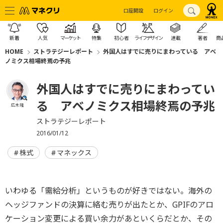
口座開設
ログイン
新着
人気
マーケット
特集
初心者
ライフデザイン
連載
著者
商
HOME
ストラテジーレポート
外国人はすでに売りにまわっている アベ
ノミクス相場終焉の予兆
外国人はすでに売りにまわってい
る アベノミクス相場終焉の予兆
広木 隆
ストラテジーレポート
2016/01/12
株式
マネックス
いわゆる「需給分析」というものが好きではない。海外の
ヘッジファンドの決算に絡む売りが出たとか、GPIFのアロ
ケーション変更による買い余力があといくらだとか、その