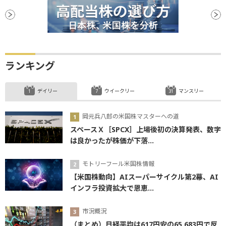
ランキング
デイリー
ウイークリー
マンスリー
岡元兵八郎の米国株マスターへの道
スペースＸ［SPCX］上場後初の決算発表、数字
は良かったが株価が下落...
モトリーフール米国株情報
【米国株動向】AIスーパーサイクル第2幕、AI
インフラ投資拡大で恩恵...
市況概況
（まとめ）日経平均は617円安の65,683円で反