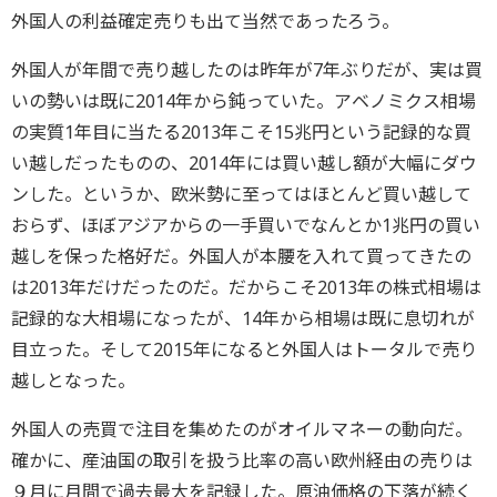
外国人の利益確定売りも出て当然であったろう。
外国人が年間で売り越したのは昨年が7年ぶりだが、実は買
いの勢いは既に2014年から鈍っていた。アベノミクス相場
の実質1年目に当たる2013年こそ15兆円という記録的な買
い越しだったものの、2014年には買い越し額が大幅にダウ
ンした。というか、欧米勢に至ってはほとんど買い越して
おらず、ほぼアジアからの一手買いでなんとか1兆円の買い
越しを保った格好だ。外国人が本腰を入れて買ってきたの
は2013年だけだったのだ。だからこそ2013年の株式相場は
記録的な大相場になったが、14年から相場は既に息切れが
目立った。そして2015年になると外国人はトータルで売り
越しとなった。
外国人の売買で注目を集めたのがオイルマネーの動向だ。
確かに、産油国の取引を扱う比率の高い欧州経由の売りは
９月に月間で過去最大を記録した。原油価格の下落が続く