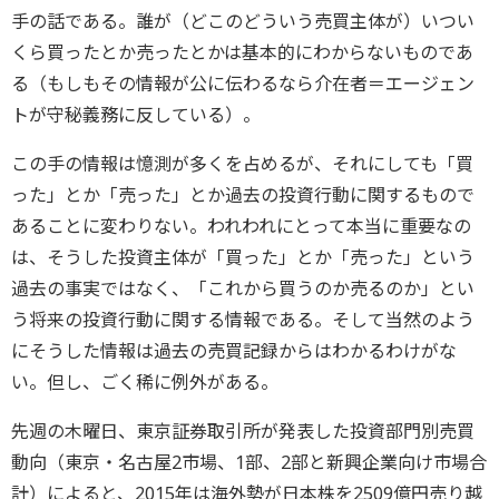
手の話である。誰が（どこのどういう売買主体が）いつい
くら買ったとか売ったとかは基本的にわからないものであ
る（もしもその情報が公に伝わるなら介在者＝エージェン
トが守秘義務に反している）。
この手の情報は憶測が多くを占めるが、それにしても「買
った」とか「売った」とか過去の投資行動に関するもので
あることに変わりない。われわれにとって本当に重要なの
は、そうした投資主体が「買った」とか「売った」という
過去の事実ではなく、「これから買うのか売るのか」とい
う将来の投資行動に関する情報である。そして当然のよう
にそうした情報は過去の売買記録からはわかるわけがな
い。但し、ごく稀に例外がある。
先週の木曜日、東京証券取引所が発表した投資部門別売買
動向（東京・名古屋2市場、1部、2部と新興企業向け市場合
計）によると、2015年は海外勢が日本株を2509億円売り越