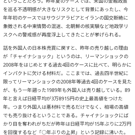
ということだろう。昨年夏のケースでは、米国の金融政策
を巡る不透明感が大きなリスクとして背景にあったし、今
年年初のケースではサウジアラビアとイランの国交断絶に
象徴される中東情勢の混迷、北朝鮮の核実験など地政学リ
スクへの警戒感が再度浮上してきたことが挙げられる。
話を外国人の日本株売買に戻すと、昨年の売り越しの理由
が「チャイナショック」というのは、リーマンショックの
2008年をはじめとする過去4回のケースに比べて、明らかに
インパクトに欠ける材料だ。ここまでは、過去四半世紀に
限ってリーマンショックの2008年等過去4回のケースを見た
が、もう一年遡った1989年も外国人は売り越している。89
年と言えば日経平均が3万8915円の史上最高値をつけた
年。つまり外国人は悪材料で売るだけでなく、相場の高値
でも売り抜けるということである。チャイナショックにば
かり目を奪われがちだが昨年は日経平均が15年ぶりに2万円
を回復するなど「○年ぶりの上昇」という記録に沸いた。