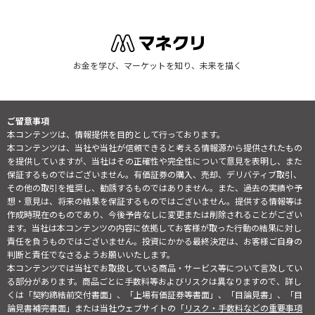
お金を学び、マーケットを知り、未来を描く
ご留意事項
本コンテンツは、情報提供を目的として行っております。
本コンテンツは、当社や当社が信頼できると考える情報源から提供されたもの
を提供していますが、当社はその正確性や完全性について意見を表明し、また
保証するものではございません。有価証券の購入、売却、デリバティブ取引、
その他の取引を推奨し、勧誘するものではありません。また、過去の実績や予
想・意見は、将来の結果を保証するものではございません。提供する情報等は
作成時現在のものであり、今後予告なしに変更または削除されることがござい
ます。当社は本コンテンツの内容に依拠してお客様が取った行動の結果に対し
責任を負うものではございません。投資にかかる最終決定は、お客様ご自身の
判断と責任でなさるようお願いいたします。
本コンテンツでは当社でお取扱している商品・サービス等について言及してい
る部分があります。商品ごとに手数料等およびリスクは異なりますので、詳し
くは「契約締結前交付書面」、「上場有価証券等書面」、「目論見書」、「目
論見書補完書面」または当社ウェブサイトの「
リスク・手数料などの重要事項