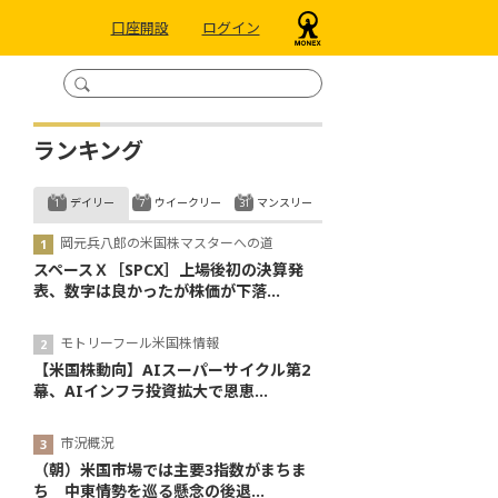
口座開設
ログイン
ランキング
デイリー
ウイークリー
マンスリー
岡元兵八郎の米国株マスターへの道
スペースＸ［SPCX］上場後初の決算発
表、数字は良かったが株価が下落...
モトリーフール米国株情報
【米国株動向】AIスーパーサイクル第2
幕、AIインフラ投資拡大で恩恵...
市況概況
（朝）米国市場では主要3指数がまちま
ち 中東情勢を巡る懸念の後退...