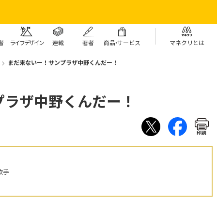
者
ライフデザイン
連載
著者
商
品・
サービス
マネクリとは
まだ来ないー！サンプラザ中野くんだー！
プラザ中野くんだー！
印刷
歌手