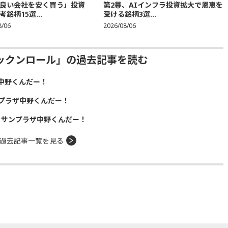
良い会社を安く買う」投資
第2幕、AIインフラ投資拡大で恩恵を
銘柄15選...
受ける銘柄3選...
8/06
2026/08/06
ックンロール」の過去記事を読む
中野くんだー！
プラザ中野くんだー！
！サンプラザ中野くんだー！
過去記事一覧を見る