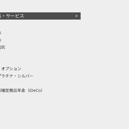
品・サービス
株
株
信託
・オプション
プラチナ・シルバー
確定拠出年金（iDeCo）