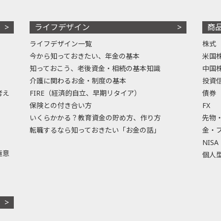
ライフデザイン
商
ライフデザイン一覧
株式
今から知っておきたい、年金の基本
米国
知っておこう、老後資金・相続の基本知識
中国
介護に関わるお金・制度の基本
投資
考え
FIRE（経済的自立、早期リタイア）
債券
保険との付き合い方
FX
いくらかかる？教育資金の貯め方、作り方
先物
転職するなら知っておきたい「お金の話」
金・
NISA
極意
個人型