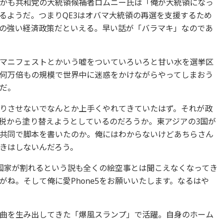
かも共和党の大統領候補者ロムニー氏は「俺が大統領になっ
るようだ。つまりQE3はオバマ大統領の再選を支援するため
の強い経済政策だといえる。早い話が「バラマキ」なのであ
マニフェストとかいう嘘をついていろいろと甘い水を選挙区
何万倍もの規模で世界中に迷惑をかけながらやってしまおう
だ。
りさせないでなんとか上手くやれてきていたはず。それが政
税から塗り替えようとしているのだろうか。東アジアの3国が
共同で脚本を書いたのか。俺にはわからないけどあちらさん
きはしないんだろう。
国家が割れるという説も全くの絵空事とは聞こえなくなってき
ね。そして俺に愛Phone5をお願いいたします。なるはや
曲を生み出してきた「爆風スランプ」で活躍。自身のホーム