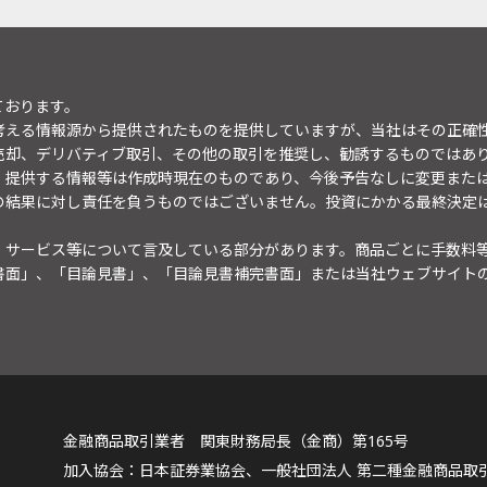
ております。
考える情報源から提供されたものを提供していますが、当社はその正確
売却、デリバティブ取引、その他の取引を推奨し、勧誘するものではあ
。提供する情報等は作成時現在のものであり、今後予告なしに変更また
の結果に対し責任を負うものではございません。投資にかかる最終決定
・サービス等について言及している部分があります。商品ごとに手数料
書面」、「目論見書」、「目論見書補完書面」または当社ウェブサイト
金融商品取引業者 関東財務局長（金商）第165号
日本証券業協会、一般社団法人 第二種金融商品取