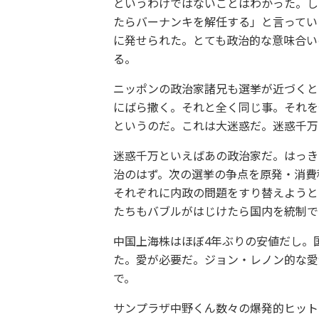
というわけではないことはわかった。し
たらバーナンキを解任する」と言ってい
に発せられた。とても政治的な意味合い
る。
ニッポンの政治家諸兄も選挙が近づくと
にばら撒く。それと全く同じ事。それを
というのだ。これは大迷惑だ。迷惑千万
迷惑千万といえばあの政治家だ。はっき
治のはず。次の選挙の争点を原発・消費
それぞれに内政の問題をすり替えようと
たちもバブルがはじけたら国内を統制で
中国上海株はほぼ4年ぶりの安値だし。
た。愛が必要だ。ジョン・レノン的な愛が
で。
サンプラザ中野くん数々の爆発的ヒット