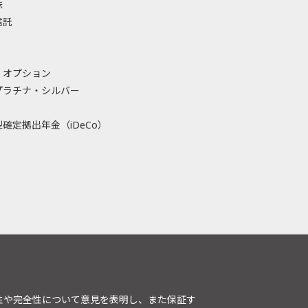
株
信託
・オプション
プラチナ・シルバー
確定拠出年金（iDeCo）
性や完全性について意見を表明し、また保証す