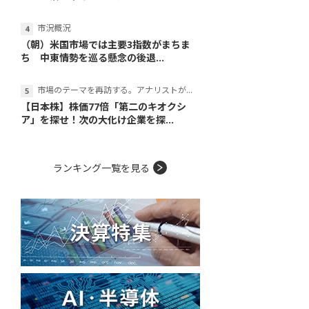
市況概況
（朝）米国市場では主要3指数がまちま
ち 中東情勢を巡る懸念の後退...
市場のテーマを再訪する。アナリストが読み解くテーマの本質
【日本株】株価77倍「第二のキオクシ
ア」を探せ！次の大化け企業を探...
ランキング一覧を見る