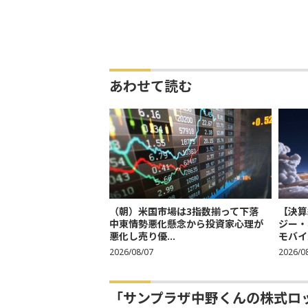
あわせて読む
（朝）米国市場は3指数揃って下落
【決算
中東情勢悪化懸念から投資家心理が
ジー・
悪化し売り優...
モバイル
2026/08/07
2026/0
「サンプラザ中野くんの株式ロ