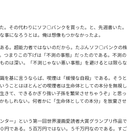
た。その代わりにソフ○バンクを買った。と、先週書いた。
な事になろうとは。俺は想像もつかなかったよ。
ある。超能力者ではないのだから。たぶんソフ○バンクの株
。つまりこの下げは「不測の事態」だったのである。不測の
ものは深い。「不測じゃない悪い事態」を避けるとは限らな
識を基に言うならば、喫煙は「緩慢な自殺」である。そうと
いうことはほとんどの喫煙者は生命体としての本分を無視し
生きて、できるかぎり強い子孫を繁栄させちゃうぞ」と思っ
かもしれない。何者かに「生命体としての本分」を放棄させ
ンター」という第一回世界漫画愛読者大賞グランプリ作品で
０円である。５百万円ではない。５千万円なのである。すご