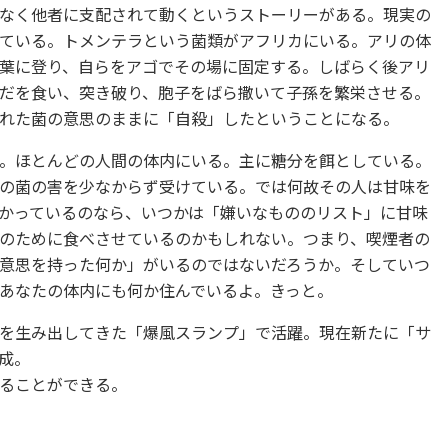
なく他者に支配されて動くというストーリーがある。現実の
ている。トメンテラという菌類がアフリカにいる。アリの体
葉に登り、自らをアゴでその場に固定する。しばらく後アリ
だを食い、突き破り、胞子をばら撒いて子孫を繁栄させる。
れた菌の意思のままに「自殺」したということになる。
。ほとんどの人間の体内にいる。主に糖分を餌としている。
の菌の害を少なからず受けている。では何故その人は甘味を
かっているのなら、いつかは「嫌いなもののリスト」に甘味
のために食べさせているのかもしれない。つまり、喫煙者の
意思を持った何か」がいるのではないだろうか。そしていつ
あなたの体内にも何か住んでいるよ。きっと。
を生み出してきた「爆風スランプ」で活躍。現在新たに「サ
成。
ることができる。