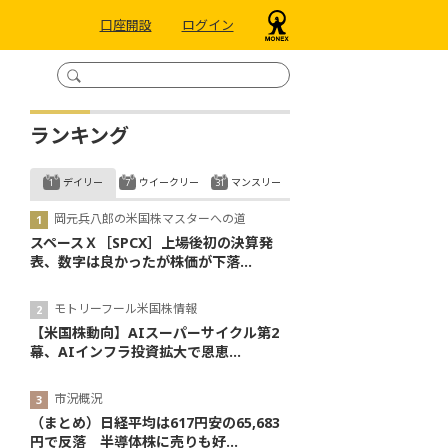
口座開設
ログイン
ランキング
デイリー
ウイークリー
マンスリー
岡元兵八郎の米国株マスターへの道
スペースＸ［SPCX］上場後初の決算発
表、数字は良かったが株価が下落...
モトリーフール米国株情報
【米国株動向】AIスーパーサイクル第2
幕、AIインフラ投資拡大で恩恵...
市況概況
（まとめ）日経平均は617円安の65,683
円で反落 半導体株に売りも好...