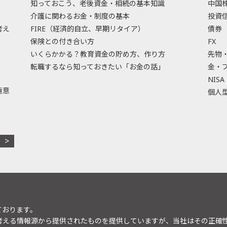
知っておこう、老後資金・相続の基本知識
中国
介護に関わるお金・制度の基本
投資
考え
FIRE（経済的自立、早期リタイア）
債券
保険との付き合い方
FX
いくらかかる？教育資金の貯め方、作り方
先物
転職するなら知っておきたい「お金の話」
金・
NISA
極意
個人型
ております。
考える情報源から提供されたものを提供していますが、当社はその正確