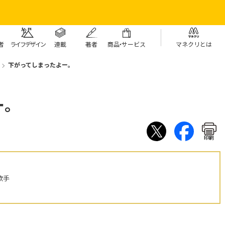
者
ライフデザイン
連載
著者
商
品・
サービス
マネクリとは
下がってしまったよー。
ー。
印刷
歌手