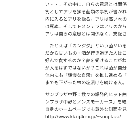
い・・。その中に、自らの意思とは関係
例としてアリを操る菌類の事例が書かれ
内に入るとアリを操る。アリは高い木の
は死ぬ。そしてトメンテラはアリのから
アリは自らの意思とは関係なく、支配さ
たとえば「カンジダ」という菌がいる
だから甘いもの・酒が行き過ぎた人はこ
好んで食するのか？害を受けることがわ
が入るはずではないか？これは菌が自分
体内にも「緩慢な自殺」を推し進める「
までも下がった株の塩漬けを続ける人。
サンプラザ中野：数々の爆発的ヒット曲
ンプラザ中野とノンスモーカース」を結
自身のホームページでも意外な側面を見
http://www.kk.iij4u.or.jp/~sunplaza/