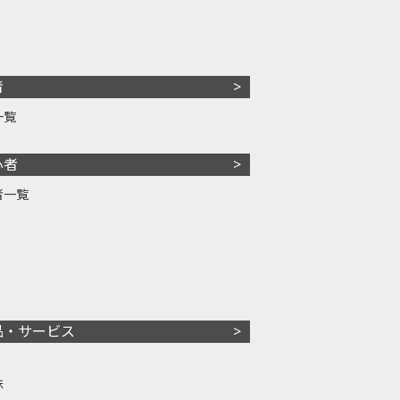
者
一覧
心者
者一覧
品・サービス
株