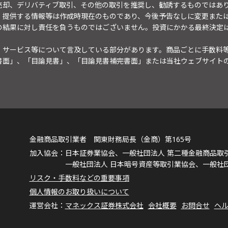
売却、デリバティブ取引、その他の取引を推奨し、勧誘するものではあ
。提供する情報等は作成時現在のものであり、今後予告なしに変更また
の結果に対し責任を負うものではございません。投資にかかる最終決定
・サービス等について言及している部分があります。商品ごとに手数料
書面」、「目論見書」、「目論見書補完書面」または当社ウェブサイト
金融商品取引業者 関東財務局長（金商）第165号
日本証券業協会、一般社団法人 第二種金融商品取
一般社団法人 日本暗号資産等取引業協会、一般社
リスク・手数料などの重要事項
個人情報のお取り扱いについて
マネックス証券株式会社
会社概要
お問合せ
ヘ