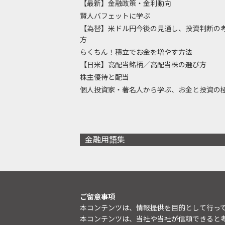
【最新】金融政策・金利動向
賢人バフェットに学ぶ
【為替】米ドル円今後の見通し、投資判断の
方
らくちん！積立でお金を増やす方法
【日米】高配当銘柄／高配当株の選び方
株主優待と配当
個人投資家・著名人から学ぶ、お金と投資の
金融用語集
ご留意事項
本コンテンツは、情報提供を目的として行っ
本コンテンツは、当社や当社が信頼できると