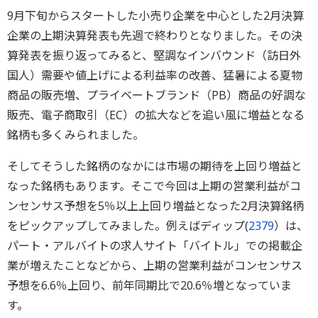
9月下旬からスタートした小売り企業を中心とした2月決算
企業の上期決算発表も先週で終わりとなりました。その決
算発表を振り返ってみると、堅調なインバウンド（訪日外
国人）需要や値上げによる利益率の改善、猛暑による夏物
商品の販売増、プライベートブランド（PB）商品の好調な
販売、電子商取引（EC）の拡大などを追い風に増益となる
銘柄も多くみられました。
そしてそうした銘柄のなかには市場の期待を上回り増益と
なった銘柄もあります。そこで今回は上期の営業利益がコ
ンセンサス予想を5％以上上回り増益となった2月決算銘柄
をピックアップしてみました。例えばディップ(
2379
）は、
パート・アルバイトの求人サイト「バイトル」での掲載企
業が増えたことなどから、上期の営業利益がコンセンサス
予想を6.6％上回り、前年同期比で20.6％増となっていま
す。