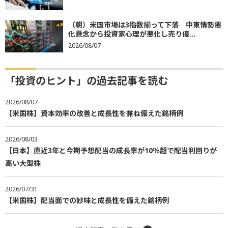
（朝）米国市場は3指数揃って下落 中東情勢悪
化懸念から投資家心理が悪化し売り優...
2026/08/07
「投資のヒント」の過去記事を読む
2026/08/07
【米国株】資本効率の改善と成長性を兼ね備えた銘柄例
2026/08/03
【日本】直近3年と今期予想配当の成長率が10％超で配当利回りが
高い大型株
2026/07/31
【米国株】配当面での妙味と成長性を備えた銘柄例