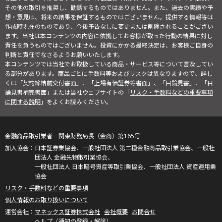
その他の取引を推奨し、勧誘するものではありません。また、過去の実績や予
想・意見は、将来の結果を保証するものではございません。提供する情報等は
作成時現在のものであり、今後予告なしに変更または削除されることがござい
ます。当社は本コンテンツの内容に依拠してお客様が取った行動の結果に対し
責任を負うものではございません。投資にかかる最終決定は、お客様ご自身の
判断と責任でなさるようお願いいたします。
本コンテンツでは当社でお取扱している商品・サービス等について言及してい
る部分があります。商品ごとに手数料等およびリスクは異なりますので、詳し
くは「契約締結前交付書面」、「上場有価証券等書面」、「目論見書」、「目
論見書補完書面」または当社ウェブサイトの「
リスク・手数料などの重要事項
に関する説明
」をよくお読みください。
金融商品取引業者 関東財務局長（金商）第165号
日本証券業協会、一般社団法人 第二種金融商品取引業協会、一般社
団法人 金融先物取引業協会、
一般社団法人 日本暗号資産等取引業協会、一般社団法人 資産運用業
協会
リスク・手数料などの重要事項
個人情報のお取り扱いについて
マネックス証券株式会社
会社概要
お問合せ
ヘルプ（通知の登録・解除）