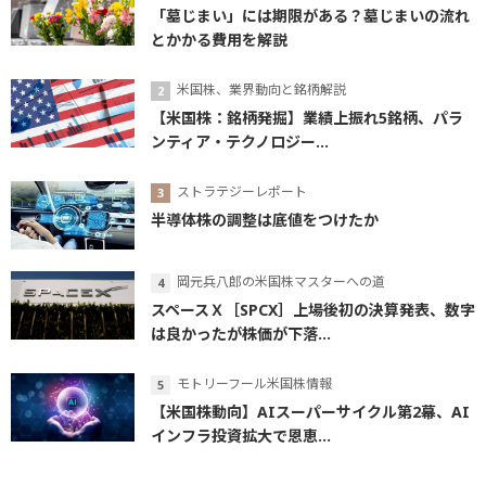
「墓じまい」には期限がある？墓じまいの流れ
とかかる費用を解説
米国株、業界動向と銘柄解説
【米国株：銘柄発掘】業績上振れ5銘柄、パラ
ンティア・テクノロジー...
ストラテジーレポート
半導体株の調整は底値をつけたか
岡元兵八郎の米国株マスターへの道
スペースＸ［SPCX］上場後初の決算発表、数字
は良かったが株価が下落...
モトリーフール米国株情報
【米国株動向】AIスーパーサイクル第2幕、AI
インフラ投資拡大で恩恵...