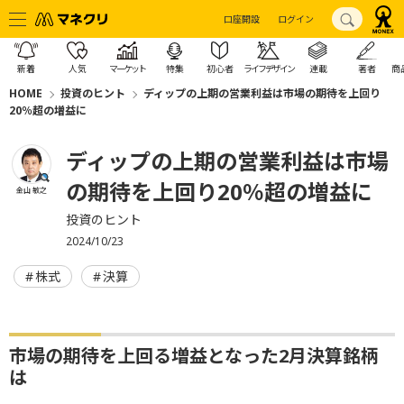
口座開設
ログイン
新着
人気
マーケット
特集
初心者
ライフデザイン
連載
著者
商
HOME
投資のヒント
ディップの上期の営業利益は市場の期待を上回り
20％超の増益に
ディップの上期の営業利益は市場
の期待を上回り20％超の増益に
金山 敏之
投資のヒント
2024/10/23
株式
決算
市場の期待を上回る増益となった2月決算銘柄
は