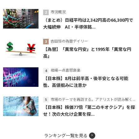
市況概況
（まとめ）日経平均は2,342円高の66,300円で
大幅続伸 AI・半導体銘...
吉田恒の為替デイリー
【為替】「異常な円安」と1995年「異常な円
高」
相場一点喜怒哀楽
【日本株】8月は前半高・後半安となる可能
性、高値掴みに注意か
市場のテーマを再訪する。アナリストが読み解くテーマの本質
【日本株】株価77倍「第二のキオクシア」を探
せ！次の大化け企業を探...
ランキング一覧を見る