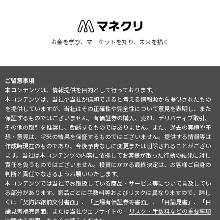
お金を学び、マーケットを知り、未来を描く
ご留意事項
本コンテンツは、情報提供を目的として行っております。
本コンテンツは、当社や当社が信頼できると考える情報源から提供されたもの
を提供していますが、当社はその正確性や完全性について意見を表明し、また
保証するものではございません。有価証券の購入、売却、デリバティブ取引、
その他の取引を推奨し、勧誘するものではありません。また、過去の実績や予
想・意見は、将来の結果を保証するものではございません。提供する情報等は
作成時現在のものであり、今後予告なしに変更または削除されることがござい
ます。当社は本コンテンツの内容に依拠してお客様が取った行動の結果に対し
責任を負うものではございません。投資にかかる最終決定は、お客様ご自身の
判断と責任でなさるようお願いいたします。
本コンテンツでは当社でお取扱している商品・サービス等について言及してい
る部分があります。商品ごとに手数料等およびリスクは異なりますので、詳し
くは「契約締結前交付書面」、「上場有価証券等書面」、「目論見書」、「目
論見書補完書面」または当社ウェブサイトの「
リスク・手数料などの重要事項