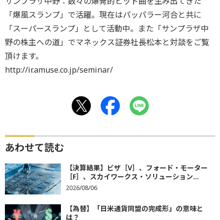
サンプラザ中野：数々の爆発的ヒット曲を生み出てきた
「爆風スランプ」で活躍。現在はパッパラー河合と共に
「スーパースランプ」として活動中。また「サンプラザ中
野の株主への道」でマネックス証券社長松本と対談をご覧
頂けます。
http://ir.amuse.co.jp/seminar/
あわせて読む
【決算結果】ビザ［V］、フォード・モーター
［F］、スカイワークス・ソリューション...
2026/08/06
【為替】「日米通貨同盟の完成形」の意味と
は？