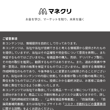
お金を学び、マーケットを知り、未来を描く
ご留意事項
本コンテンツは、情報提供を目的として行っております。
本コンテンツは、当社や当社が信頼できると考える情報源から提供されたもの
を提供していますが、当社はその正確性や完全性について意見を表明し、また
保証するものではございません。有価証券の購入、売却、デリバティブ取引、
その他の取引を推奨し、勧誘するものではありません。また、過去の実績や予
想・意見は、将来の結果を保証するものではございません。提供する情報等は
作成時現在のものであり、今後予告なしに変更または削除されることがござい
ます。当社は本コンテンツの内容に依拠してお客様が取った行動の結果に対し
責任を負うものではございません。投資にかかる最終決定は、お客様ご自身の
判断と責任でなさるようお願いいたします。
本コンテンツでは当社でお取扱している商品・サービス等について言及してい
る部分があります。商品ごとに手数料等およびリスクは異なりますので、詳し
くは「契約締結前交付書面」、「上場有価証券等書面」、「目論見書」、「目
論見書補完書面」または当社ウェブサイトの「
リスク・手数料などの重要事項
に関する説明
」をよくお読みください。