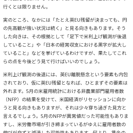
行くとは限りません。
実のところ、なかには「たとえ英EU残留が決まっても、円
の先高観が強い状況は続く」と見る向きもあります。そう
した向きは、その根拠として「足下で米利上げ観測が後退
していること」や「日本の経常収支における黒字が拡大し
ていること」などを挙げているわけですが、果たしてこれ
らの点を今後どう見て行けばいいのでしょう。
米利上げ観測の後退には、英EU離脱懸念という要素も内包
されており、仮に英EU残留となれば、ひとまずその要素は
外れます。5月の米雇用統計における非農業部門雇用者数
（NFP）の結果を受けて、米国経済がリセッションに向か
うと見る向きもありますが、それは少々穿ち過ぎた見方と
言えるでしょう。5月のNFPが異常値だった可能性もありま
すし、米労働市場が引き締まっているがゆえに雇用者数の
伸びが自ずと減速した可能性もあります。何より、賃金の