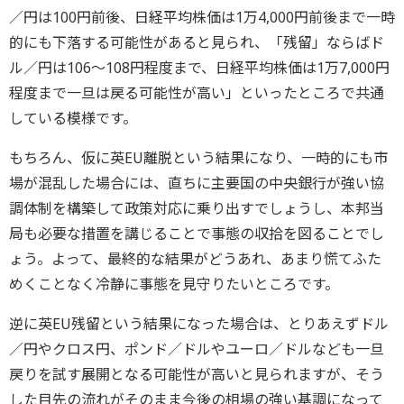
／円は100円前後、日経平均株価は1万4,000円前後まで一時
的にも下落する可能性があると見られ、「残留」ならばド
ル／円は106～108円程度まで、日経平均株価は1万7,000円
程度まで一旦は戻る可能性が高い」といったところで共通
している模様です。
もちろん、仮に英EU離脱という結果になり、一時的にも市
場が混乱した場合には、直ちに主要国の中央銀行が強い協
調体制を構築して政策対応に乗り出すでしょうし、本邦当
局も必要な措置を講じることで事態の収拾を図ることでし
ょう。よって、最終的な結果がどうあれ、あまり慌てふた
めくことなく冷静に事態を見守りたいところです。
逆に英EU残留という結果になった場合は、とりあえずドル
／円やクロス円、ポンド／ドルやユーロ／ドルなども一旦
戻りを試す展開となる可能性が高いと見られますが、そう
した目先の流れがそのまま今後の相場の強い基調になって