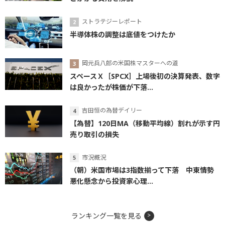
ストラテジーレポート
半導体株の調整は底値をつけたか
岡元兵八郎の米国株マスターへの道
スペースＸ［SPCX］上場後初の決算発表、数字
は良かったが株価が下落...
吉田恒の為替デイリー
【為替】120日MA（移動平均線）割れが示す円
売り取引の損失
市況概況
（朝）米国市場は3指数揃って下落 中東情勢
悪化懸念から投資家心理...
ランキング一覧を見る