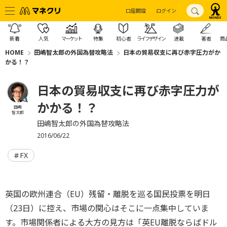
口座開設
ログイン
新着
人気
マーケット
特集
初心者
ライフデザイン
連載
著者
商
HOME
田嶋智太郎の外国為替攻略法
日本の貿易収支に再び赤字圧力がか
かる！？
日本の貿易収支に再び赤字圧力が
かかる！？
田嶋
智太郎
田嶋智太郎の外国為替攻略法
2016/06/22
FX
英国の欧州連合（EU）残留・離脱を巡る国民投票を明日
（23日）に控え、市場の関心はそこに一点集中していま
す。市場関係者による大方の見方は「英EU離脱ならばドル