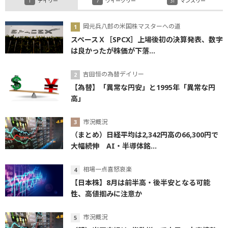
デイリー
ウイークリー
マンスリー
岡元兵八郎の米国株マスターへの道
スペースＸ［SPCX］上場後初の決算発表、数字
は良かったが株価が下落...
吉田恒の為替デイリー
【為替】「異常な円安」と1995年「異常な円
高」
市況概況
（まとめ）日経平均は2,342円高の66,300円で
大幅続伸 AI・半導体銘...
相場一点喜怒哀楽
【日本株】8月は前半高・後半安となる可能
性、高値掴みに注意か
市況概況