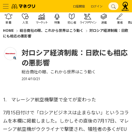
口座開設
ログイン
新着
人気
マーケット
特集
初心者
ライフデザイン
連載
著者
商
HOME
総合商社の眼、これから世界はこう動く
対ロシア経済制裁：日欧
にも相応の悪影響
対ロシア経済制裁：日欧にも相応
の悪影響
総合商社の眼、これから世界はこう動く
2014/10/21
1. マレーシア航空機撃墜で全てが変わった
7月15日付けで「ロシアビジネスは止まらない」というコラ
ムを本欄に掲載しました。しかしその直後の7月17日、マレ
ーシア航空機がウクライナで撃墜され、犠牲者の多くがEU