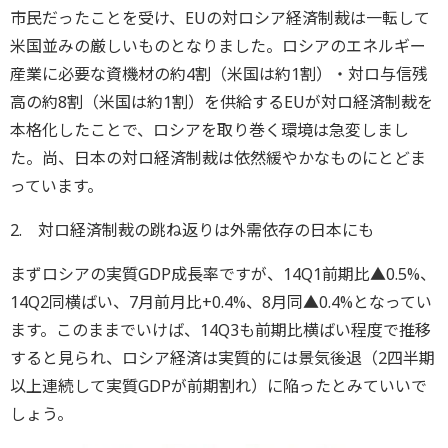
市民だったことを受け、EUの対ロシア経済制裁は一転して
米国並みの厳しいものとなりました。ロシアのエネルギー
産業に必要な資機材の約4割（米国は約1割）・対ロ与信残
高の約8割（米国は約1割）を供給するEUが対ロ経済制裁を
本格化したことで、ロシアを取り巻く環境は急変しまし
た。尚、日本の対ロ経済制裁は依然緩やかなものにとどま
っています。
2. 対ロ経済制裁の跳ね返りは外需依存の日本にも
まずロシアの実質GDP成長率ですが、14Q1前期比▲0.5%、
14Q2同横ばい、7月前月比+0.4%、8月同▲0.4%となってい
ます。このままでいけば、14Q3も前期比横ばい程度で推移
すると見られ、ロシア経済は実質的には景気後退（2四半期
以上連続して実質GDPが前期割れ）に陥ったとみていいで
しょう。