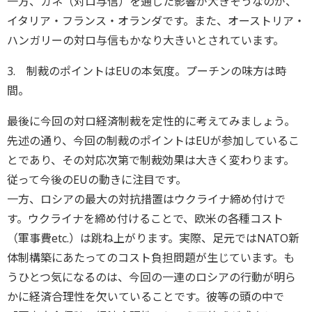
一方、カネ（対ロ与信）を通じた影響が大きそうなのが、
イタリア・フランス・オランダです。また、オーストリア・
ハンガリーの対ロ与信もかなり大きいとされています。
3. 制裁のポイントはEUの本気度。プーチンの味方は時
間。
最後に今回の対ロ経済制裁を定性的に考えてみましょう。
先述の通り、今回の制裁のポイントはEUが参加しているこ
とであり、その対応次第で制裁効果は大きく変わります。
従って今後のEUの動きに注目です。
一方、ロシアの最大の対抗措置はウクライナ締め付けで
す。ウクライナを締め付けることで、欧米の各種コスト
（軍事費etc.）は跳ね上がります。実際、足元ではNATO新
体制構築にあたってのコスト負担問題が生じています。も
うひとつ気になるのは、今回の一連のロシアの行動が明ら
かに経済合理性を欠いていることです。彼等の頭の中で