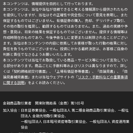
本コンテンツは、情報提供を目的として行っております。
本コンテンツは、当社や当社が信頼できると考える情報源から提供されたもの
を提供していますが、当社はその正確性や完全性について意見を表明し、また
保証するものではございません。有価証券の購入、売却、デリバティブ取引、
その他の取引を推奨し、勧誘するものではありません。また、過去の実績や予
想・意見は、将来の結果を保証するものではございません。提供する情報等は
作成時現在のものであり、今後予告なしに変更または削除されることがござい
ます。当社は本コンテンツの内容に依拠してお客様が取った行動の結果に対し
責任を負うものではございません。投資にかかる最終決定は、お客様ご自身の
判断と責任でなさるようお願いいたします。
本コンテンツでは当社でお取扱している商品・サービス等について言及してい
る部分があります。商品ごとに手数料等およびリスクは異なりますので、詳し
くは「契約締結前交付書面」、「上場有価証券等書面」、「目論見書」、「目
論見書補完書面」または当社ウェブサイトの「
リスク・手数料などの重要事項
に関する説明
」をよくお読みください。
金融商品取引業者 関東財務局長（金商）第165号
日本証券業協会、一般社団法人 第二種金融商品取引業協会、一般社
団法人 金融先物取引業協会、
一般社団法人 日本暗号資産等取引業協会、一般社団法人 資産運用業
協会