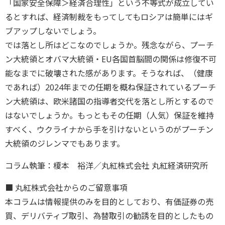
「国家安全保障＞経済合理性」という不等式が成立してい
るとすれば、経済制裁をもってしてもロシアは簡単にはギ
ブアップしないでしょう。
では落とし所はどこなのでしょうか。残念ながら、プーチ
ン大統領とオバマ大統領・EU各国首脳間の関係は修復不可
能なまでに破壊された感があります。そうなれば、（健康
であれば）2024年までの任期を概ね保証されているプーチ
ン大統領は、欧米諸国の指導者交代を落とし所とするので
はないでしょうか。もっともその任期（人気）保証を維持
すべく、ウクライナから手を引けないというのがプーチン
大統領のジレンマでもあります。
コラム執筆：榎本 裕洋／丸紅株式会社 丸紅経済研究所
■ 丸紅株式会社からのご留意事項
本コラムは情報提供のみを目的としており、有価証券の売
買、デリバティブ取引、為替取引の勧誘を目的としたもの