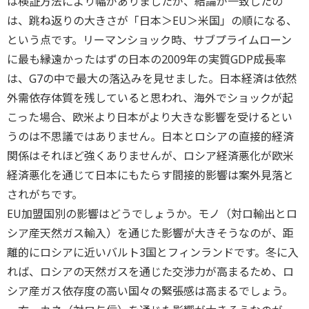
は検証方法により幅がありましたが、結論が一致したの
は、跳ね返りの大きさが「日本＞EU＞米国」の順になる、
という点です。リーマンショック時、サブプライムローン
に最も縁遠かったはずの日本の2009年の実質GDP成長率
は、G7の中で最大の落込みを見せました。日本経済は依然
外需依存体質を残していると思われ、海外でショックが起
こった場合、欧米より日本がより大きな影響を受けるとい
うのは不思議ではありません。日本とロシアの直接的経済
関係はそれほど強くありませんが、ロシア経済悪化が欧米
経済悪化を通じて日本にもたらす間接的影響は案外見落と
されがちです。
EU加盟国別の影響はどうでしょうか。モノ（対ロ輸出とロ
シア産天然ガス輸入）を通じた影響が大きそうなのが、距
離的にロシアに近いバルト3国とフィンランドです。冬に入
れば、ロシアの天然ガスを通じた交渉力が高まるため、ロ
シア産ガス依存度の高い国々の緊張感は高まるでしょう。