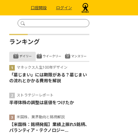
口座開設
ログイン
ランキング
デイリー
ウイークリー
マンスリー
マネックス人生100年デザイン
「墓じまい」には期限がある？墓じまい
の流れとかかる費用を解説
ストラテジーレポート
半導体株の調整は底値をつけたか
米国株、業界動向と銘柄解説
【米国株：銘柄発掘】業績上振れ5銘柄、
パランティア・テクノロジー...