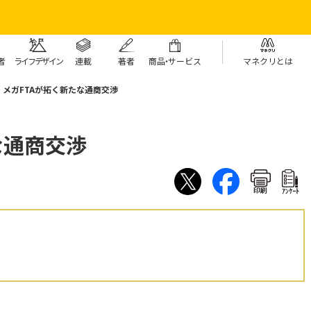
者
ライフデザイン
連載
著者
商
品・
サービス
マネクリとは
メガFTAが拓く新たな通商交渉
な通商交渉
印刷
ｱﾝｹｰﾄ