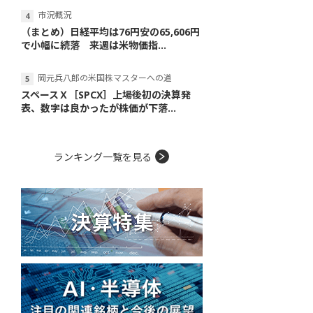
市況概況
（まとめ）日経平均は76円安の65,606円
で小幅に続落 来週は米物価指...
岡元兵八郎の米国株マスターへの道
スペースＸ［SPCX］上場後初の決算発
表、数字は良かったが株価が下落...
ランキング一覧を見る