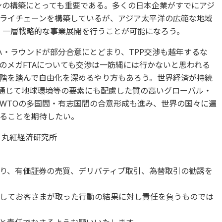
ーンの構築にとっても重要である。多くの日本企業がすでにアジ
ライチェーンを構築しているが、アジア太平洋の広範な地域
ば、一層戦略的な事業展開を行うことが可能になろう。
ハ・ラウンドが部分合意にとどまり、TPP交渉も越年するな
のメガFTAについても交渉は一筋縄には行かないと思われる
階を踏んで自由化を深めるやり方もあろう。世界経済が持続
を通じて地球環境等の要素にも配慮した質の高いグローバル・
WTOの多国間・有志国間の合意形成も進み、世界の国々に遍
ることを期待したい。
 丸紅経済研究所
り、有価証券の売買、デリバティブ取引、為替取引の勧誘を
してお客さまが取った行動の結果に対し責任を負うものでは