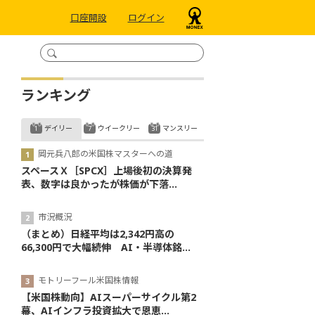
口座開設
ログイン
ランキング
デイリー
ウイークリー
マンスリー
岡元兵八郎の米国株マスターへの道
スペースＸ［SPCX］上場後初の決算発
表、数字は良かったが株価が下落...
市況概況
（まとめ）日経平均は2,342円高の
66,300円で大幅続伸 AI・半導体銘...
モトリーフール米国株情報
【米国株動向】AIスーパーサイクル第2
幕、AIインフラ投資拡大で恩恵...