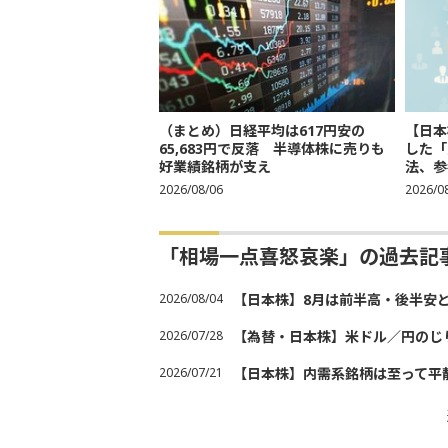
（まとめ）日経平均は617円安の
【日本
65,683円で反落 半導体株に売りも
した「
好業績銘柄が支え
法、参考
2026/08/06
2026/0
「相場一点喜怒哀楽」の過去記
2026/08/04
【日本株】8月は前半高・後半安
2026/07/28
【為替・日本株】米ドル／円のじ
2026/07/21
【日本株】内需系銘柄は至って平