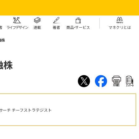
者
ライフデザイン
連載
著者
商
品・
サービス
マネクリとは
融株
融株
印刷
ｱﾝｹｰﾄ
サーチ チーフストラテジスト