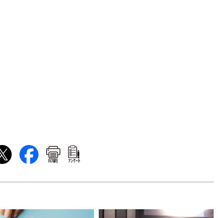
印刷
ｱﾝｹｰﾄ