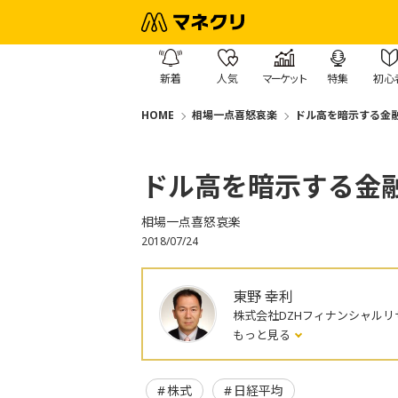
新着
人気
マーケット
特集
初心
HOME
相場一点喜怒哀楽
ドル高を暗示する金
ドル高を暗示する金
相場一点喜怒哀楽
2018/07/24
東野 幸利
株式会社DZHフィナンシャルリ
もっと見る
株式
日経平均