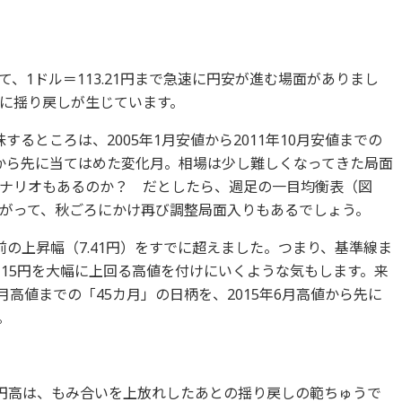
、1ドル＝113.21円まで急速に円安が進む場面がありまし
に揺り戻しが生じています。
るところは、2005年1月安値から2011年10月安値までの
安値から先に当てはめた変化月。相場は少し難しくなってきた局面
ナリオもあるのか？ だとしたら、週足の一目均衡表（図
がって、秋ごろにかけ再び調整局面入りもあるでしょう。
の上昇幅（7.41円）をすでに超えました。つまり、基準線ま
115円を大幅に上回る高値を付けにいくような気もします。来
年6月高値までの「45カ月」の日柄を、2015年6月高値から先に
。
の円高は、もみ合いを上放れしたあとの揺り戻しの範ちゅうで