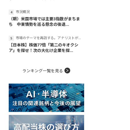
市況概況
（朝）米国市場では主要3指数がまちま
ち 中東情勢を巡る懸念の後退...
市場のテーマを再訪する。アナリストが読み解くテーマの本質
【日本株】株価77倍「第二のキオクシ
ア」を探せ！次の大化け企業を探...
ランキング一覧を見る