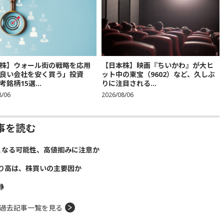
株】ウォール街の戦略を応用
【日本株】映画『ちいかわ』が大ヒ
良い会社を安く買う」投資
ット中の東宝（9602）など、久しぶ
銘柄15選...
りに注目される...
8/06
2026/08/06
事を読む
となる可能性、高値掴みに注意か
り高は、株買いの主要因か
静
過去記事一覧を見る