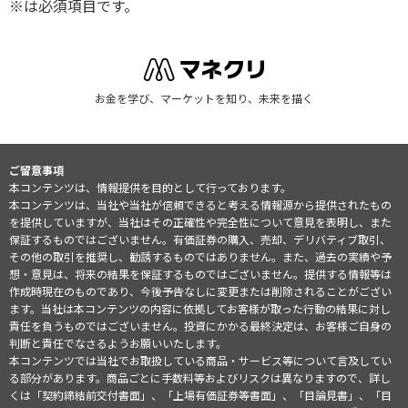
※は必須項目です。
お金を学び、マーケットを知り、未来を描く
ご留意事項
本コンテンツは、情報提供を目的として行っております。
本コンテンツは、当社や当社が信頼できると考える情報源から提供されたもの
を提供していますが、当社はその正確性や完全性について意見を表明し、また
保証するものではございません。有価証券の購入、売却、デリバティブ取引、
その他の取引を推奨し、勧誘するものではありません。また、過去の実績や予
想・意見は、将来の結果を保証するものではございません。提供する情報等は
作成時現在のものであり、今後予告なしに変更または削除されることがござい
ます。当社は本コンテンツの内容に依拠してお客様が取った行動の結果に対し
責任を負うものではございません。投資にかかる最終決定は、お客様ご自身の
判断と責任でなさるようお願いいたします。
本コンテンツでは当社でお取扱している商品・サービス等について言及してい
る部分があります。商品ごとに手数料等およびリスクは異なりますので、詳し
くは「契約締結前交付書面」、「上場有価証券等書面」、「目論見書」、「目