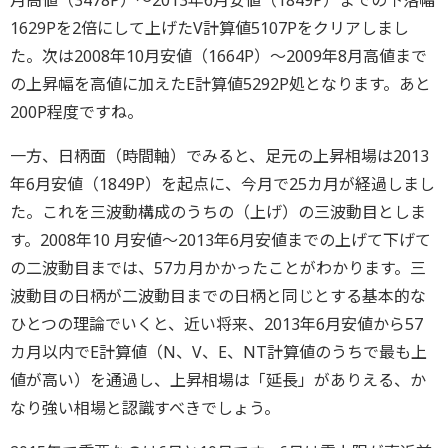
月高値（3478P）～2013年6月安値（1849P）までの下落幅
1629Pを2倍にして上げたV計算値5107Pをクリアしまし
た。次は2008年10月安値（1664P）～2009年8月高値まで
の上昇幅を高値に加えたE計算値5292P処となります。あと
200P程度ですね。
一方、日柄面（時間軸）でみると、足元の上昇相場は2013
年6月安値（1849P）を起点に、今月で25カ月が経過しまし
た。これを三波動構成のうちの（上げ）の三波動目としま
す。2008年10 月安値～2013年6月安値までの上げて下げて
の二波動目までは、57カ月かかったことがわかります。三
波動目の日柄が二波動目までの日柄と同じとする基本的な
ひとつの理論でいくと、近い将来、2013年6月安値から57
カ月以内でE計算値（N、V、E、NT計算値のうちで最も上
値が高い）を通過し、上昇相場は「延長」がありえる、か
なり強い相場と認識すべきでしょう。