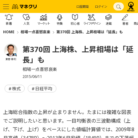
口座開設
ログイン
新着
人気
マーケット
特集
初心者
ライフデザイン
連載
著者
商
HOME
相場一点喜怒哀楽
第370回 上海株、上昇相場は「延長」も
第370回 上海株、上昇相場は「延
長」も
東野 幸利
相場一点喜怒哀楽
2015/06/11
株式
日経平均
上海総合指数の上昇が止まりません。たまには複雑な図表
でご説明したいと思います。一目均衡表の三波動構成（上
げ、下げ、上げ）をベースにした値幅計算値では、2009年8