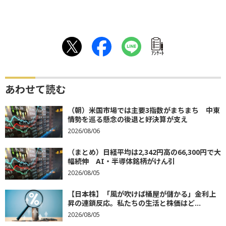
ｱﾝｹｰﾄ
あわせて読む
（朝）米国市場では主要3指数がまちまち 中東
情勢を巡る懸念の後退と好決算が支え
2026/08/06
（まとめ）日経平均は2,342円高の66,300円で大
幅続伸 AI・半導体銘柄がけん引
2026/08/05
【日本株】「風が吹けば桶屋が儲かる」金利上
昇の連鎖反応。私たちの生活と株価はど...
2026/08/05