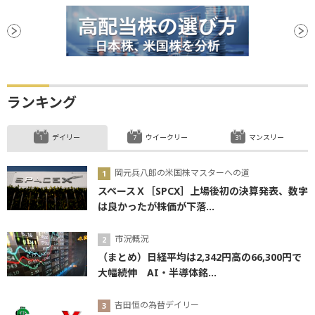
ランキング
デイリー
ウイークリー
マンスリー
岡元兵八郎の米国株マスターへの道
スペースＸ［SPCX］上場後初の決算発表、数字
は良かったが株価が下落...
市況概況
（まとめ）日経平均は2,342円高の66,300円で
大幅続伸 AI・半導体銘...
吉田恒の為替デイリー