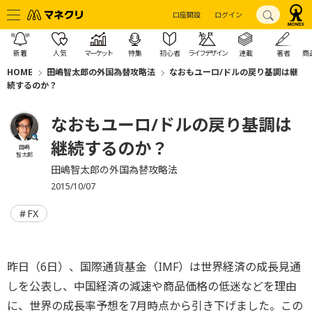
口座開設
ログイン
新着
人気
マーケット
特集
初心者
ライフデザイン
連載
著者
商
HOME
田嶋智太郎の外国為替攻略法
なおもユーロ/ドルの戻り基調は継
続するのか？
なおもユーロ/ドルの戻り基調は
継続するのか？
田嶋
智太郎
田嶋智太郎の外国為替攻略法
2015/10/07
FX
昨日（6日）、国際通貨基金（IMF）は世界経済の成長見通
しを公表し、中国経済の減速や商品価格の低迷などを理由
に、世界の成長率予想を7月時点から引き下げました。この