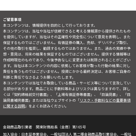
ご留意事項
本コンテンツは、情報提供を目的として行っております。
本コンテンツは、当社や当社が信頼できると考える情報源から提供されたもの
を提供していますが、当社はその正確性や完全性について意見を表明し、また
保証するものではございません。有価証券の購入、売却、デリバティブ取引、
その他の取引を推奨し、勧誘するものではありません。また、過去の実績や予
想・意見は、将来の結果を保証するものではございません。提供する情報等は
作成時現在のものであり、今後予告なしに変更または削除されることがござい
ます。当社は本コンテンツの内容に依拠してお客様が取った行動の結果に対し
責任を負うものではございません。投資にかかる最終決定は、お客様ご自身の
判断と責任でなさるようお願いいたします。
本コンテンツでは当社でお取扱している商品・サービス等について言及してい
る部分があります。商品ごとに手数料等およびリスクは異なりますので、詳し
くは「契約締結前交付書面」、「上場有価証券等書面」、「目論見書」、「目
論見書補完書面」または当社ウェブサイトの「
リスク・手数料などの重要事項
に関する説明
」をよくお読みください。
金融商品取引業者 関東財務局長（金商）第165号
日本証券業協会、一般社団法人 第二種金融商品取引業協会、一般社