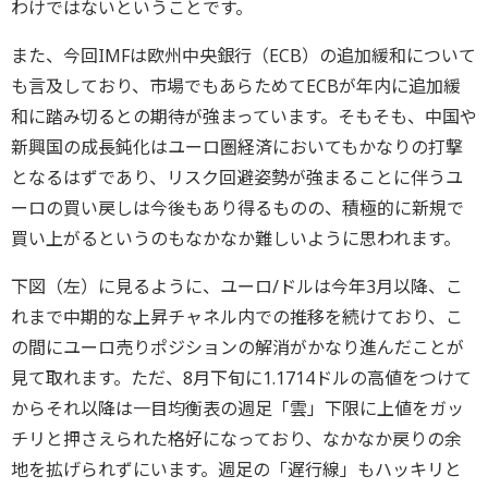
わけではないということです。
また、今回IMFは欧州中央銀行（ECB）の追加緩和について
も言及しており、市場でもあらためてECBが年内に追加緩
和に踏み切るとの期待が強まっています。そもそも、中国や
新興国の成長鈍化はユーロ圏経済においてもかなりの打撃
となるはずであり、リスク回避姿勢が強まることに伴うユ
ーロの買い戻しは今後もあり得るものの、積極的に新規で
買い上がるというのもなかなか難しいように思われます。
下図（左）に見るように、ユーロ/ドルは今年3月以降、こ
れまで中期的な上昇チャネル内での推移を続けており、こ
の間にユーロ売りポジションの解消がかなり進んだことが
見て取れます。ただ、8月下旬に1.1714ドルの高値をつけて
からそれ以降は一目均衡表の週足「雲」下限に上値をガッ
チリと押さえられた格好になっており、なかなか戻りの余
地を拡げられずにいます。週足の「遅行線」もハッキリと