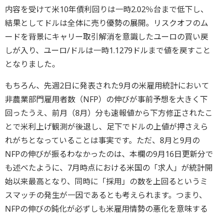
内容を受けて米10年債利回りは一時2.02％台まで低下し、
結果としてドルは全体に売り優勢の展開。リスクオフのム
ードを背景にキャリー取引解消を意識したユーロの買い戻
しが入り、ユーロ/ドルは一時1.1279ドルまで値を戻すこと
となりました。
もちろん、先週2日に発表された9月の米雇用統計において
非農業部門雇用者数（NFP）の伸びが事前予想を大きく下
回ったうえ、前月（8月）分も速報値から下方修正されたこ
とで米利上げ観測が後退し、足下でドルの上値が押さえら
れがちとなっていることは事実です。ただ、8月と9月の
NFPの伸びが振るわなかったのは、本欄の9月16日更新分で
も述べたように、7月時点における米国の「求人」が統計開
始以来最高となり、同時に「採用」の数を上回るというミ
スマッチの発生が一因であるとも考えられます。つまり、
NFPの伸びの鈍化が必ずしも米雇用情勢の悪化を意味する