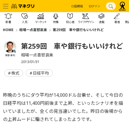
口座開設
ログイン
新着
人気
マーケット
特集
初心者
ライフデザイン
連載
著者
商
HOME
相場一点喜怒哀楽
第259回 車や銀行もいいけれど
第259回 車や銀行もいいけれど
相場一点喜怒哀楽
東野 幸利
2013/01/31
株式
日経平均
昨晩のうちにダウ平均が14,000ドル台乗せ、そして今日の
日経平均は11,400円前後まで上昇、といったシナリオを描
いていましたが、全くの見当違いでした。昨日の後場から
の上昇ムードに騙されてしまったようです。