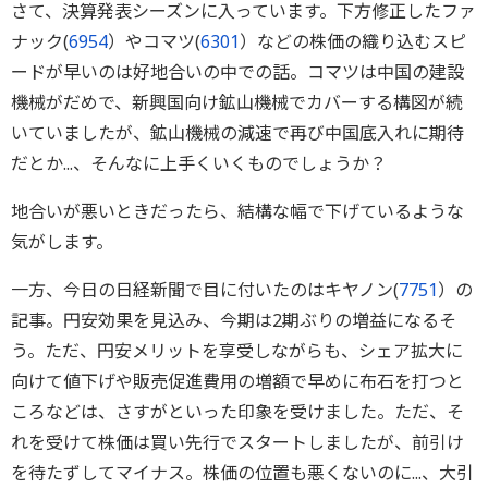
さて、決算発表シーズンに入っています。下方修正したファ
ナック(
6954
）やコマツ(
6301
）などの株価の織り込むスピ
ードが早いのは好地合いの中での話。コマツは中国の建設
機械がだめで、新興国向け鉱山機械でカバーする構図が続
いていましたが、鉱山機械の減速で再び中国底入れに期待
だとか...、そんなに上手くいくものでしょうか？
地合いが悪いときだったら、結構な幅で下げているような
気がします。
一方、今日の日経新聞で目に付いたのはキヤノン(
7751
）の
記事。円安効果を見込み、今期は2期ぶりの増益になるそ
う。ただ、円安メリットを享受しながらも、シェア拡大に
向けて値下げや販売促進費用の増額で早めに布石を打つと
ころなどは、さすがといった印象を受けました。ただ、そ
れを受けて株価は買い先行でスタートしましたが、前引け
を待たずしてマイナス。株価の位置も悪くないのに...、大引