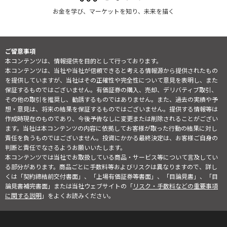
お金を学び、マーケットを知り、未来を描く
ご留意事項
本コンテンツは、情報提供を目的として行っております。
本コンテンツは、当社や当社が信頼できると考える情報源から提供されたもの
を提供していますが、当社はその正確性や完全性について意見を表明し、また
保証するものではございません。有価証券の購入、売却、デリバティブ取引、
その他の取引を推奨し、勧誘するものではありません。また、過去の実績や予
想・意見は、将来の結果を保証するものではございません。提供する情報等は
作成時現在のものであり、今後予告なしに変更または削除されることがござい
ます。当社は本コンテンツの内容に依拠してお客様が取った行動の結果に対し
責任を負うものではございません。投資にかかる最終決定は、お客様ご自身の
判断と責任でなさるようお願いいたします。
本コンテンツでは当社でお取扱している商品・サービス等について言及してい
る部分があります。商品ごとに手数料等およびリスクは異なりますので、詳し
くは「契約締結前交付書面」、「上場有価証券等書面」、「目論見書」、「目
論見書補完書面」または当社ウェブサイトの「
リスク・手数料などの重要事項
に関する説明
」をよくお読みください。