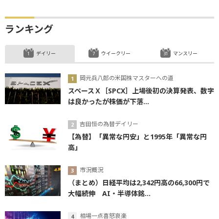
ランキング
デイリー
ウイークリー
マンスリー
岡元兵八郎の米国株マスターへの道
スペースＸ［SPCX］上場後初の決算発表、数字
は良かったが株価が下落...
吉田恒の為替デイリー
【為替】「異常な円安」と1995年「異常な円
高」
市況概況
（まとめ）日経平均は2,342円高の66,300円で
大幅続伸 AI・半導体銘...
相場一点喜怒哀楽