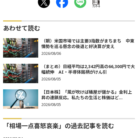
ｱﾝｹｰﾄ
あわせて読む
（朝）米国市場では主要3指数がまちまち 中東
情勢を巡る懸念の後退と好決算が支え
2026/08/06
（まとめ）日経平均は2,342円高の66,300円で大
幅続伸 AI・半導体銘柄がけん引
2026/08/05
【日本株】「風が吹けば桶屋が儲かる」金利上
昇の連鎖反応。私たちの生活と株価はど...
2026/08/05
「相場一点喜怒哀楽」の過去記事を読む