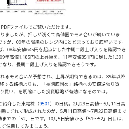
PDFファイルでご覧いただけます。
なりましたが、押しが浅くて高値圏でモミ合いが続いていま
ですが、09年の陽線のレンジ内にとどまっており底堅いです。
れば、08年安値645円を起点にした中期二段上げ入りを確認でき
年高値1,185円の上昇幅を、11年安値851円に足した1,391
天井となり、長期二段上げ入りを確認できそうです。
されるモミ合いが予想され、上昇が期待できるのは、89年以降
移する銘柄よりも、「長期底固め」銘柄への安値逆張り買
り買い、を明確にした投資戦略が有効になるのでは。
ご紹介した東電株（
9501
）の日柄。2月23日高値～5月11日高
横にずれて形成されたのが、5月11日高値～7月22日高値まで
値までの「52」日です。10月5日安値から「51～52」日目は、
あえず注目してみましょう。