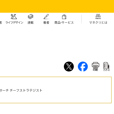
者
ライフデザイン
連載
著者
商
品・
サービス
マネクリとは
印刷
ｱﾝｹｰﾄ
サーチ チーフストラテジスト