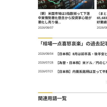
（朝）米国市場は3指数揃って下落
（まと
中東情勢悪化懸念から投資家心理が
65,
悪化し売り優...
好業績
2026/08/07
2026/0
「相場一点喜怒哀楽」の過去記
2026/08/04
【日本株】8月は前半高・後半安
2026/07/28
【為替・日本株】米ドル／円のじ
2026/07/21
【日本株】内需系銘柄は至って平
関連用語一覧