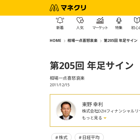
新着
人気
マーケット
特集
初心
HOME
相場一点喜怒哀楽
第205回 年足サイン
第205回 年足サイン
相場一点喜怒哀楽
2011/12/15
東野 幸利
株式会社DZHフィナンシャルリ
もっと見る
株式
日経平均