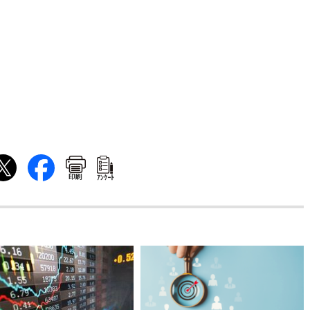
印刷
ｱﾝｹｰﾄ