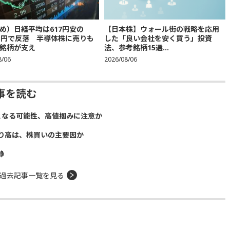
め）日経平均は617円安の
【日本株】ウォール街の戦略を応用
683円で反落 半導体株に売りも
した「良い会社を安く買う」投資
銘柄が支え
法、参考銘柄15選...
8/06
2026/08/06
事を読む
となる可能性、高値掴みに注意か
り高は、株買いの主要因か
静
過去記事一覧を見る