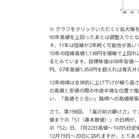
※ グラフをクリックいただくと拡大版を
90年高値を上回ったあとは調整入りと
す。11年は陰線が2年続く可能性が高い
10年の陰線高値1,138円を陽線で上回
るとみています。目標株価は08年安値～09
円。07年高値1,450円を超えれば青
12年相場は全体的に上げ下げが繰り返
の高値と安値の間の中途半端な位置で推
い、「高値モミ合い」銘柄への高値順張
さて、第198回、「嵐の前の静けさ」で
値までの「51（基本数値）」の日柄が、
の「52」日、7月22日高値～10月5日安
12月19日～20日に訪れますが、とり