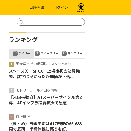
口座開設
ログイン
ランキング
デイリー
ウイークリー
マンスリー
岡元兵八郎の米国株マスターへの道
スペースＸ［SPCX］上場後初の決算発
表、数字は良かったが株価が下落...
モトリーフール米国株情報
【米国株動向】AIスーパーサイクル第2
幕、AIインフラ投資拡大で恩恵...
市況概況
（まとめ）日経平均は617円安の65,683
円で反落 半導体株に売りも好...